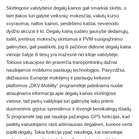
Skirtingose valstybėse degalų kainos gali smarkiai skirtis, o
tam įtakos turi galybė veiksnių: mokesčiai, valiutų kurso
svyravimai, naftos kainos, perdirbimo kaštai, nevienodo
dydžio akcizai ir kt. Degalų kainą sudaro gausybė dedamųjų,
todėl, įvertinus mokesčių skirtumus ir PVM susigrąžinimo
galimybes, gali paaiškėti, jog iš pažiūros didesnė degalų kaina
vienoje šalyje iš tiesų yra mažesnė nei kitoje valstybėje.
Tokiose situacijose itin praverčia transportininkų dažnai
naudojamos mobilumo paslaugų technologijos. Pavyzdžiui,
didžiausios Europoje mokėjimų ir paslaugų keliuose
platformos „DKV Mobility“ programėlėje pateikiama nuolat
atnaujinama informacija apie degalų kainas skirtingose
vietose, tad parkų valdytojai turi galimybę laiku priimti
duomenimis grįstus sprendimus ir išvengti bereikalingų išlaidų.
Ši programėlė taip pat naudoja pažangias GPS funkcijas, kad
padėtų vairuotojams rasti artimiausias degalines, kuriose verta
įsipilti degalų. Tokia funkcija ypač naudinga, kai vairuotojai