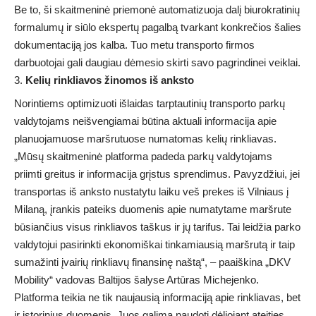
Be to, ši skaitmeninė priemonė automatizuoja dalį biurokratinių
formalumų ir siūlo ekspertų pagalbą tvarkant konkrečios šalies
dokumentaciją jos kalba. Tuo metu transporto firmos
darbuotojai gali daugiau dėmesio skirti savo pagrindinei veiklai.
Kelių rinkliavos žinomos iš anksto
Norintiems optimizuoti išlaidas tarptautinių transporto parkų
valdytojams neišvengiamai būtina aktuali informacija apie
planuojamuose maršrutuose numatomas kelių rinkliavas.
„Mūsų skaitmeninė platforma padeda parkų valdytojams
priimti greitus ir informacija grįstus sprendimus. Pavyzdžiui, jei
transportas iš anksto nustatytu laiku veš prekes iš Vilniaus į
Milaną, įrankis pateiks duomenis apie numatytame maršrute
būsiančius visus rinkliavos taškus ir jų tarifus. Tai leidžia parko
valdytojui pasirinkti ekonomiškai tinkamiausią maršrutą ir taip
sumažinti įvairių rinkliavų finansinę naštą“, – paaiškina „DKV
Mobility“ vadovas Baltijos šalyse Artūras Michejenko.
Platforma teikia ne tik naujausią informaciją apie rinkliavas, bet
ir istorinius duomenis. Juos galima naudoti dėliojant ateities