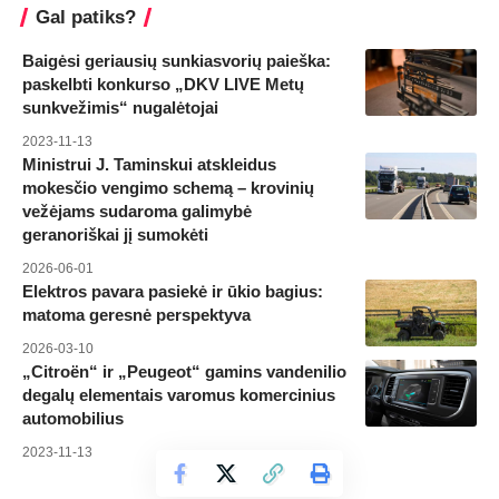
Gal patiks?
Baigėsi geriausių sunkiasvorių paieška:
paskelbti konkurso „DKV LIVE Metų
sunkvežimis“ nugalėtojai
2023-11-13
Ministrui J. Taminskui atskleidus
mokesčio vengimo schemą – krovinių
vežėjams sudaroma galimybė
geranoriškai jį sumokėti
2026-06-01
Elektros pavara pasiekė ir ūkio bagius:
matoma geresnė perspektyva
2026-03-10
„Citroën“ ir „Peugeot“ gamins vandenilio
degalų elementais varomus komercinius
automobilius
2023-11-13