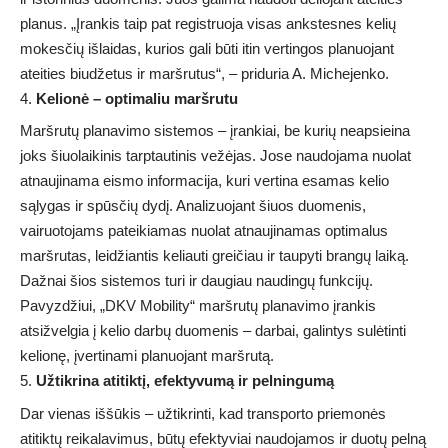
planus. „Įrankis taip pat registruoja visas ankstesnes kelių
mokesčių išlaidas, kurios gali būti itin vertingos planuojant
ateities biudžetus ir maršrutus“, – priduria A. Michejenko.
Kelionė – optimaliu maršrutu
Maršrutų planavimo sistemos – įrankiai, be kurių neapsieina
joks šiuolaikinis tarptautinis vežėjas. Jose naudojama nuolat
atnaujinama eismo informacija, kuri vertina esamas kelio
sąlygas ir spūsčių dydį. Analizuojant šiuos duomenis,
vairuotojams pateikiamas nuolat atnaujinamas optimalus
maršrutas, leidžiantis keliauti greičiau ir taupyti brangų laiką.
Dažnai šios sistemos turi ir daugiau naudingų funkcijų.
Pavyzdžiui, „DKV Mobility“ maršrutų planavimo įrankis
atsižvelgia į kelio darbų duomenis – darbai, galintys sulėtinti
kelionę, įvertinami planuojant maršrutą.
Užtikrina atitiktį, efektyvumą ir pelningumą
Dar vienas iššūkis – užtikrinti, kad transporto priemonės
atitiktų reikalavimus, būtų efektyviai naudojamos ir duotų pelną