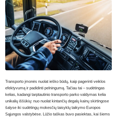
Transporto įmonės nuolat ieško būdų, kaip pagerinti veiklos
efektyvumą ir padidinti pelningumą. Tačiau tai – sudėtingas
kelias, kadangi tarptautinio transporto parko valdymas kelia
unikalių iššūkių: nuo nuolat kintančių degalų kainų skirtingose
šalyse iki sudėtingų mokesčių taisyklų taikymo Europos
Sąjungos valstybėse. Lūžio taškas buvo pasiektas, kai šiems