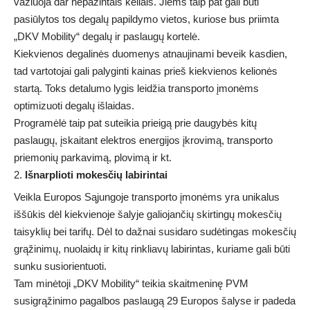
važiuoja dar nepažintais keliais. Jiems taip pat gali būti
pasiūlytos tos degalų papildymo vietos, kuriose bus priimta
„DKV Mobility“ degalų ir paslaugų kortelė.
Kiekvienos degalinės duomenys atnaujinami beveik kasdien,
tad vartotojai gali palyginti kainas prieš kiekvienos kelionės
startą. Toks detalumo lygis leidžia transporto įmonėms
optimizuoti degalų išlaidas.
Programėlė taip pat suteikia prieigą prie daugybės kitų
paslaugų, įskaitant elektros energijos įkrovimą, transporto
priemonių parkavimą, plovimą ir kt.
Išnarplioti mokesčių labirintai
Veikla Europos Sąjungoje transporto įmonėms yra unikalus
iššūkis dėl kiekvienoje šalyje galiojančių skirtingų mokesčių
taisyklių bei tarifų. Dėl to dažnai susidaro sudėtingas mokesčių
grąžinimų, nuolaidų ir kitų rinkliavų labirintas, kuriame gali būti
sunku susiorientuoti.
Tam minėtoji „DKV Mobility“ teikia skaitmeninę PVM
susigrąžinimo pagalbos paslaugą 29 Europos šalyse ir padeda