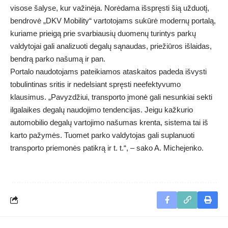
visose šalyse, kur važinėja. Norėdama išspręsti šią užduotį,
bendrovė „DKV Mobility“ vartotojams sukūrė modernų portalą,
kuriame prieigą prie svarbiausių duomenų turintys parkų
valdytojai gali analizuoti degalų sąnaudas, priežiūros išlaidas,
bendrą parko našumą ir pan.
Portalo naudotojams pateikiamos ataskaitos padeda išvysti
tobulintinas sritis ir nedelsiant spręsti neefektyvumo
klausimus. „Pavyzdžiui, transporto įmonė gali nesunkiai sekti
ilgalaikes degalų naudojimo tendencijas. Jeigu kažkurio
automobilio degalų vartojimo našumas krenta, sistema tai iš
karto pažymės. Tuomet parko valdytojas gali suplanuoti
transporto priemonės patikrą ir t. t.“, – sako A. Michejenko.