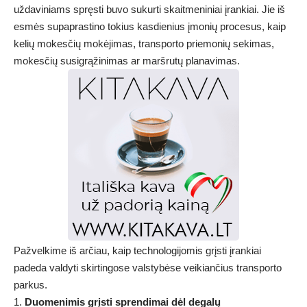
uždaviniams spręsti buvo sukurti skaitmeniniai įrankiai. Jie iš
esmės supaprastino tokius kasdienius įmonių procesus, kaip
kelių mokesčių mokėjimas, transporto priemonių sekimas,
mokesčių susigrąžinimas ar maršrutų planavimas.
Pažvelkime iš arčiau, kaip technologijomis grįsti įrankiai
padeda valdyti skirtingose valstybėse veikiančius transporto
parkus.
Duomenimis grįsti sprendimai dėl degalų