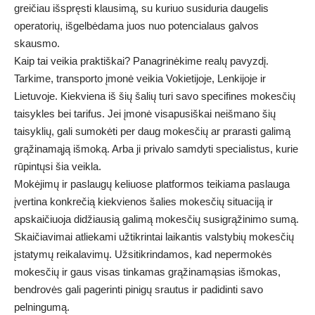
greičiau išspręsti klausimą, su kuriuo susiduria daugelis
operatorių, išgelbėdama juos nuo potencialaus galvos
skausmo.
Kaip tai veikia praktiškai? Panagrinėkime realų pavyzdį.
Tarkime, transporto įmonė veikia Vokietijoje, Lenkijoje ir
Lietuvoje. Kiekviena iš šių šalių turi savo specifines mokesčių
taisykles bei tarifus. Jei įmonė visapusiškai neišmano šių
taisyklių, gali sumokėti per daug mokesčių ar prarasti galimą
grąžinamąją išmoką. Arba ji privalo samdyti specialistus, kurie
rūpintųsi šia veikla.
Mokėjimų ir paslaugų keliuose platformos teikiama paslauga
įvertina konkrečią kiekvienos šalies mokesčių situaciją ir
apskaičiuoja didžiausią galimą mokesčių susigrąžinimo sumą.
Skaičiavimai atliekami užtikrintai laikantis valstybių mokesčių
įstatymų reikalavimų. Užsitikrindamos, kad nepermokės
mokesčių ir gaus visas tinkamas grąžinamąsias išmokas,
bendrovės gali pagerinti pinigų srautus ir padidinti savo
pelningumą.