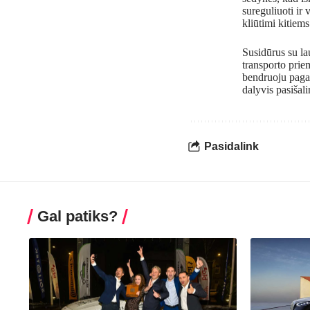
sureguliuoti ir 
kliūtimi kitiems
Susidūrus su la
transporto priem
bendruoju pagal
dalyvis pasišali
Pasidalink
Gal patiks?