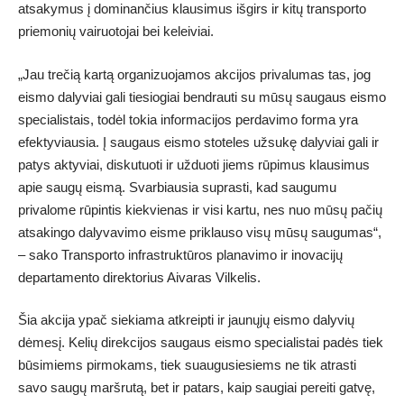
atsakymus į dominančius klausimus išgirs ir kitų transporto
priemonių vairuotojai bei keleiviai.
„Jau trečią kartą organizuojamos akcijos privalumas tas, jog
eismo dalyviai gali tiesiogiai bendrauti su mūsų saugaus eismo
specialistais, todėl tokia informacijos perdavimo forma yra
efektyviausia. Į saugaus eismo stoteles užsukę dalyviai gali ir
patys aktyviai, diskutuoti ir užduoti jiems rūpimus klausimus
apie saugų eismą. Svarbiausia suprasti, kad saugumu
privalome rūpintis kiekvienas ir visi kartu, nes nuo mūsų pačių
atsakingo dalyvavimo eisme priklauso visų mūsų saugumas“,
– sako Transporto infrastruktūros planavimo ir inovacijų
departamento direktorius Aivaras Vilkelis.
Šia akcija ypač siekiama atkreipti ir jaunųjų eismo dalyvių
dėmesį. Kelių direkcijos saugaus eismo specialistai padės tiek
būsimiems pirmokams, tiek suaugusiesiems ne tik atrasti
savo saugų maršrutą, bet ir patars, kaip saugiai pereiti gatvę,