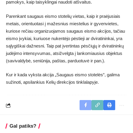
pamokys, kaip taisyklingai naudoti atšvaitus.
Parenkant saugaus eismo stotelių vietas, kaip ir praėjusiais
metais, orientuotasi į mažesnius miestelius ir gyvenvietes,
kuriose rečiau organizuojamos saugaus eismo akcijos, tačiau
eismo įvykiai, kuriuose nukentėjo pėstieji ar dviratininkai, yra
sąlygiškai dažnesni. Taip pat įvertintas pėsčiųjų ir dviratininkų
judėjimo intensyvumas, atsižvelgta į lankomiausius objektus
(savivaldybė, seniūnija, paštas, parduotuvė ir pan.).
Kur ir kada vyksta akcija „Saugaus eismo stotelės“, galima
sužinoti, apsilankius Kelių direkcijos
tinklalapyje
.
Gal patiks?