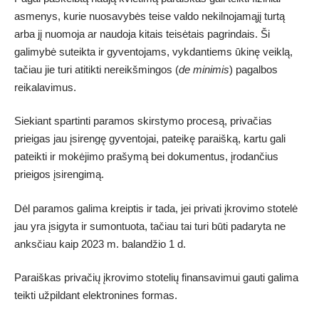
asmenys, kurie nuosavybės teise valdo nekilnojamąjį turtą
arba jį nuomoja ar naudoja kitais teisėtais pagrindais. Ši
galimybė suteikta ir gyventojams, vykdantiems ūkinę veiklą,
tačiau jie turi atitikti nereikšmingos (
de minimis
) pagalbos
reikalavimus.
Siekiant spartinti paramos skirstymo procesą, privačias
prieigas jau įsirengę gyventojai, pateikę paraišką, kartu gali
pateikti ir mokėjimo prašymą bei dokumentus, įrodančius
prieigos įsirengimą.
Dėl paramos galima kreiptis ir tada, jei privati įkrovimo stotelė
jau yra įsigyta ir sumontuota, tačiau tai turi būti padaryta ne
anksčiau kaip 2023 m. balandžio 1 d.
Paraiškas privačių įkrovimo stotelių finansavimui gauti galima
teikti
užpildant
elektronines formas
.