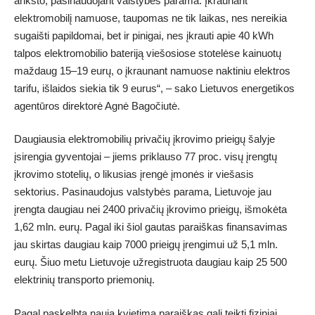
anksto, pasinaudojant valstybės parama. Įkraunant
elektromobilį namuose, taupomas ne tik laikas, nes nereikia
sugaišti papildomai, bet ir pinigai, nes įkrauti apie 40 kWh
talpos elektromobilio bateriją viešosiose stotelėse kainuotų
maždaug 15–19 eurų, o įkraunant namuose naktiniu elektros
tarifu, išlaidos siekia tik 9 eurus“, – sako Lietuvos energetikos
agentūros direktorė Agnė Bagočiutė.
Daugiausia elektromobilių privačių įkrovimo prieigų šalyje
įsirengia gyventojai – jiems priklauso 77 proc. visų įrengtų
įkrovimo stotelių, o likusias įrengė įmonės ir viešasis
sektorius. Pasinaudojus valstybės parama, Lietuvoje jau
įrengta daugiau nei 2400 privačių įkrovimo prieigų, išmokėta
1,62 mln. eurų. Pagal iki šiol gautas paraiškas finansavimas
jau skirtas daugiau kaip 7000 prieigų įrengimui už 5,1 mln.
eurų. Šiuo metu Lietuvoje užregistruota daugiau kaip 25 500
elektrinių transporto priemonių.
Pagal paskelbtą naują kvietimą paraiškas gali teikti fiziniai