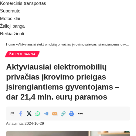
Komercinis transportas
Superauto
Motociklai
Žalioji banga
Reikia žinoti
Home
»
Aktyviausiai elektromobilių privačias įkrovimo prieigas įsirengiantiems gyventojams – dar 21,4 mln. eurų paramos
ŽALIOJI BANGA
Aktyviausiai elektromobilių
privačias įkrovimo prieigas
įsirengiantiems gyventojams –
dar 21,4 mln. eurų paramos
Atnaujinta: 2024-10-29