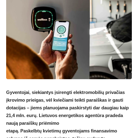
Gyventojai, siekiantys įsirengti elektromobilių privačias
įkrovimo prieigas,
vėl kviečiami teikti paraiškas ir gauti
dotacijas – jiems
planuojama paskirstyti dar daugiau kaip
21,4 mln. eurų.
Lietuvos energetikos agentūra pradeda
naują paraiškų priėmimo
etapą
.
Paskelbtų
kvietimų
gyventojams finansavimo