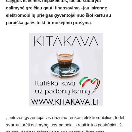
sąlygos iš esmės nepakeistos,
tačiau sudaryta
galimybė greičiau gauti finansavimą
–jau įsirengę
elektromobilių prieigas gyventojai nuo šiol kartu su
paraiška galės teikti ir mokėjimo prašymą.
„Lietuvos gyventojai vis dažniau renkasi elektromobilius, todėl
svarbu turėti galimybę juos patogiai įkrauti ir tuo pasirūpinti iš