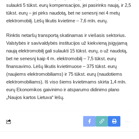
sulaukti 5 tūkst. eurų kompensacijos, jei pasirinks naują, ir 2,5
tūkst. eurų – jei pirks naudotą, bet ne senesnį nei 4 metų
elektromobilį. Lėšų likutis kvietime – 7,6 mln. eurų.
Rinktis netaršų transportą skatinamas ir viešasis sektorius.
Valstybės ir savivaldybės institucijos už kiekvieną įsigyjamą
naują elektromobilį gali sulaukti 15 tūkst. eurų, o už naudotą,
bet ne senesnį kaip 4 m. elektromobilį – 7,5 tūkst. eurų
finansavimo. Lėšų likutis kvietimuose – 375 tūkst. eurų
(naujiems elektromobiliams) ir 75 tūkst. eurų (naudotiems
elektromobiliams). Iš viso šiems kvietimams skirta 1,4 mln.
eurų Ekonomikos gaivinimo ir atsparumo didinimo plano
„Naujos kartos Lietuva“ lėšų.