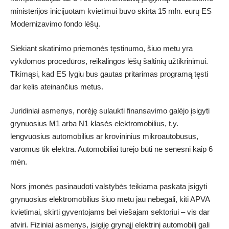
ministerijos inicijuotam kvietimui buvo skirta 15 mln. eurų ES
Modernizavimo fondo lėšų.
Siekiant skatinimo priemonės tęstinumo, šiuo metu yra
vykdomos procedūros, reikalingos lėšų šaltinių užtikrinimui.
Tikimąsi, kad ES lygiu bus gautas pritarimas programą tęsti
dar kelis ateinančius metus.
Juridiniai asmenys, norėję sulaukti finansavimo galėjo įsigyti
grynuosius M1 arba N1 klasės elektromobilius, t.y.
lengvuosius automobilius ar krovininius mikroautobusus,
varomus tik elektra. Automobiliai turėjo būti ne senesni kaip 6
mėn.
Nors įmonės pasinaudoti valstybės teikiama paskata įsigyti
grynuosius elektromobilius šiuo metu jau nebegali, kiti APVA
kvietimai, skirti gyventojams bei viešajam sektoriui – vis dar
atviri. Fiziniai asmenys, įsigiję grynąjį elektrinį automobilį gali