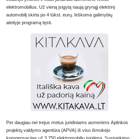
elektromobilius. Už vieną įsigytą naują grynąjį elektrinį
automobilį skirta po 4 tūkst. eurų. Ieškoma galimybių
ateityje programą tęsti.
Per daugiau nei trejus metus juridiniams asmenims Aplinkos
projektų valdymo agentūra (APVA) iš viso išmokėjo
kompensacijas už 3 750 elektromobilių įsigijimą. Susisiekimo