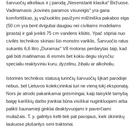
šarvuočių atkeliaus ir į parodą „Nesenstanti klasika“ Biržuose.
Vadinamasis „kovinės paramos visureigis“ yra gana
komfortiškas, jų važiuoklės pasižymi milžiniška pakabos eiga
(50 cm yra bent dvigubai daugiau nei civiliams modeliams
įprasta) ir gali įveikti 75 cm vandens kliūtis. Ypač stipriai nuo
civilės technikos skiriasi šio monstro variklis. Šarvuočio ratus
sukantis 6,6 litro „Duramax“ V8 motoras perdarytas taip, kad
gali būti maitinamas iš esmės bet kokiu degiu skysčiu:
specialiu reaktyviniu kuru, dyzelinu, žibalu ar alkoholiu.
Istorinės technikos statusą turinčių šarvuočių šįkart parodoje
nebus, bet Lietuvos kolekcininkai turi ne vieną tokį eksponatą.
Nors jie atrodo pakankamai grėsmingai, kaip taisyklė tarnybą
baigę kariškių darbo įrankiai būna visiškai nuginkluojami arba
palikti šaunamieji ginklai deaktyvuojami ir paverčiami
muliažais. T. y. galintys kelti tiek pat pavojaus, kiek ūkininkų
laukuose plušantys seni traktoriai.