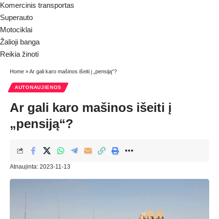
Komercinis transportas
Superauto
Motociklai
Žalioji banga
Reikia žinoti
Home
»
Ar gali karo mašinos išeiti į „pensiją“?
AUTONAUJIENOS
Ar gali karo mašinos išeiti į
„pensiją“?
Atnaujinta: 2023-11-13