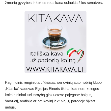
žmonių gyvybes ir kokios retai kada sulaukia žilos senatvės.
Pagrindinis renginio
architektas
, senovinių automobilių klubo
„Klasika“ vadovas Egidijus Einoris tikina, kad nors kolegos
kolekcininkai turi tarnybą ginkluotose pajėgose baigusį
šarvuotį, amfibiją ar net kovinį lėktuvą, jų parodoje šįkart
nebus.