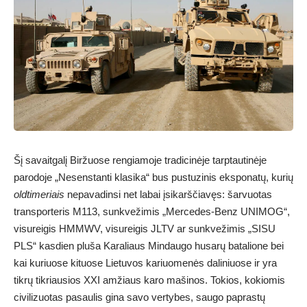
Šį savaitgalį Biržuose rengiamoje tradicinėje tarptautinėje
parodoje „Nesenstanti klasika“ bus pustuzinis eksponatų, kurių
oldtimeriais
nepavadinsi net labai įsikarščiavęs: šarvuotas
transporteris M113, sunkvežimis „Mercedes-Benz UNIMOG“,
visureigis HMMWV, visureigis JLTV ar sunkvežimis „SISU
PLS“ kasdien pluša Karaliaus Mindaugo husarų batalione bei
kai kuriuose kituose Lietuvos kariuomenės daliniuose ir yra
tikrų tikriausios XXI amžiaus karo mašinos. Tokios, kokiomis
civilizuotas pasaulis gina savo vertybes, saugo paprastų