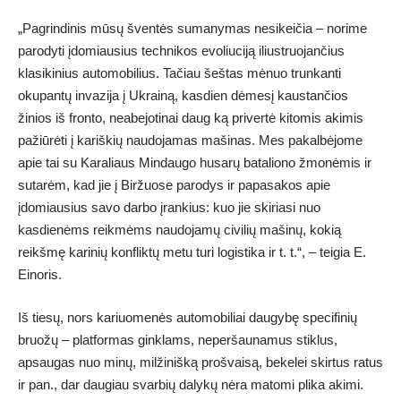
„Pagrindinis mūsų šventės sumanymas nesikeičia – norime
parodyti įdomiausius technikos evoliuciją iliustruojančius
klasikinius automobilius. Tačiau šeštas mėnuo trunkanti
okupantų invazija į Ukrainą, kasdien dėmesį kaustančios
žinios iš fronto, neabejotinai daug ką privertė kitomis akimis
pažiūrėti į kariškių naudojamas mašinas. Mes pakalbėjome
apie tai su Karaliaus Mindaugo husarų bataliono žmonėmis ir
sutarėm, kad jie į Biržuose parodys ir papasakos apie
įdomiausius savo darbo įrankius: kuo jie skiriasi nuo
kasdienėms reikmėms naudojamų civilių mašinų, kokią
reikšmę karinių konfliktų metu turi logistika ir t. t.“, – teigia E.
Einoris.
Iš tiesų, nors kariuomenės automobiliai daugybę specifinių
bruožų – platformas ginklams, neperšaunamus stiklus,
apsaugas nuo minų, milžinišką prošvaisą, bekelei skirtus ratus
ir pan., dar daugiau svarbių dalykų nėra matomi plika akimi.