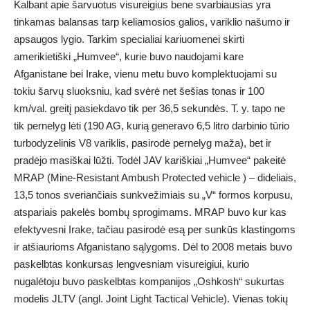
Kalbant apie šarvuotus visureigius bene svarbiausias yra
tinkamas balansas tarp keliamosios galios, variklio našumo ir
apsaugos lygio. Tarkim specialiai kariuomenei skirti
amerikietiški „Humvee“, kurie buvo naudojami kare
Afganistane bei Irake, vienu metu buvo komplektuojami su
tokiu šarvų sluoksniu, kad svėrė net šešias tonas ir 100
km/val. greitį pasiekdavo tik per 36,5 sekundės. T. y. tapo ne
tik pernelyg lėti (190 AG, kurią generavo 6,5 litro darbinio tūrio
turbodyzelinis V8 variklis, pasirodė pernelyg maža), bet ir
pradėjo masiškai lūžti. Todėl JAV kariškiai „Humvee“ pakeitė
MRAP (Mine-Resistant Ambush Protected vehicle ) – dideliais,
13,5 tonos sveriančiais sunkvežimiais su „V“ formos korpusu,
atspariais pakelės bombų sprogimams. MRAP buvo kur kas
efektyvesni Irake, tačiau pasirodė esą per sunkūs klastingoms
ir atšiaurioms Afganistano sąlygoms. Dėl to 2008 metais buvo
paskelbtas konkursas lengvesniam visureigiui, kurio
nugalėtoju buvo paskelbtas kompanijos „Oshkosh“ sukurtas
modelis JLTV (angl. Joint Light Tactical Vehicle). Vienas tokių