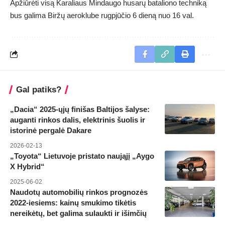
Apžiūrėti visą Karaliaus Mindaugo husarų bataliono techniką
bus galima Biržų aeroklube rugpjūčio 6 dieną nuo 16 val.
Gal patiks?
„Dacia“ 2025-ųjų finišas Baltijos šalyse:
auganti rinkos dalis, elektrinis šuolis ir
istorinė pergalė Dakare
2026-02-13
„Toyota“ Lietuvoje pristato naująjį „Aygo
X Hybrid“
2025-06-02
Naudotų automobilių rinkos prognozės
2022-iesiems: kainų smukimo tikėtis
nereikėtų, bet galima sulaukti ir išimčių