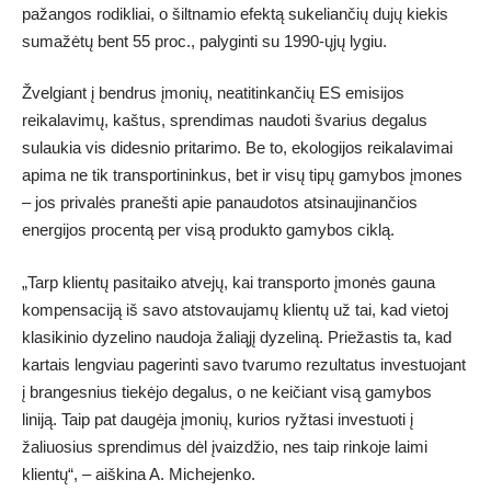
pažangos rodikliai, o šiltnamio efektą sukeliančių dujų kiekis
sumažėtų bent 55 proc., palyginti su 1990-ųjų lygiu.
Žvelgiant į bendrus įmonių, neatitinkančių ES emisijos
reikalavimų, kaštus, sprendimas naudoti švarius degalus
sulaukia vis didesnio pritarimo. Be to, ekologijos reikalavimai
apima ne tik transportininkus, bet ir visų tipų gamybos įmones
– jos privalės pranešti apie panaudotos atsinaujinančios
energijos procentą per visą produkto gamybos ciklą.
„Tarp klientų pasitaiko atvejų, kai transporto įmonės gauna
kompensaciją iš savo atstovaujamų klientų už tai, kad vietoj
klasikinio dyzelino naudoja žaliąjį dyzeliną. Priežastis ta, kad
kartais lengviau pagerinti savo tvarumo rezultatus investuojant
į brangesnius tiekėjo degalus, o ne keičiant visą gamybos
liniją. Taip pat daugėja įmonių, kurios ryžtasi investuoti į
žaliuosius sprendimus dėl įvaizdžio, nes taip rinkoje laimi
klientų“, – aiškina A. Michejenko.