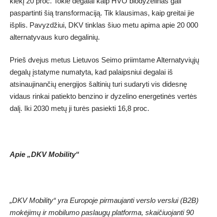
kiekį 20 proc. Tokie degalai kaip HVO biodyzelinas gali
paspartinti šią transformaciją. Tik klausimas, kaip greitai jie
išplis. Pavyzdžiui, DKV tinklas šiuo metu apima apie 20 000
alternatyvaus kuro degalinių.
Prieš dvejus metus Lietuvos Seimo priimtame Alternatyviųjų
degalų įstatyme numatyta, kad palaipsniui degalai iš
atsinaujinančių energijos šaltinių turi sudaryti vis didesnę
vidaus rinkai patiekto benzino ir dyzelino energetinės vertės
dalį. Iki 2030 metų ji turės pasiekti 16,8 proc.
Apie „DKV Mobility“
„DKV Mobility“ yra Europoje pirmaujanti verslo verslui (B2B)
mokėjimų ir mobilumo paslaugų platforma, skaičiuojanti 90