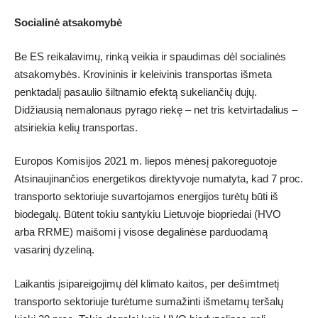
Socialinė atsakomybė
Be ES reikalavimų, rinką veikia ir spaudimas dėl socialinės
atsakomybės. Krovininis ir keleivinis transportas išmeta
penktadalį pasaulio šiltnamio efektą sukeliančių dujų.
Didžiausią nemalonaus pyrago riekę – net tris ketvirtadalius –
atsiriekia kelių transportas.
Europos Komisijos 2021 m. liepos mėnesį pakoreguotoje
Atsinaujinančios energetikos direktyvoje numatyta, kad 7 proc.
transporto sektoriuje suvartojamos energijos turėtų būti iš
biodegalų. Būtent tokiu santykiu Lietuvoje biopriedai (HVO
arba RRME) maišomi į visose degalinėse parduodamą
vasarinį dyzeliną.
Laikantis įsipareigojimų dėl klimato kaitos, per dešimtmetį
transporto sektoriuje turėtume sumažinti išmetamų teršalų