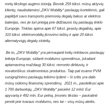
metų tikslingo augimo istoriją. Beveik 259 tūkst. mūsų aktyvių
klientų, naudodamiesi „DKV Mobility“ paslaugų kortelėmis, gali
papildyti savo transporto priemonių degalų bakus ar elektros
baterijas, nes jie turi prieigą prie didžiausio šių paslaugų tinklo
Europoje. Tinklas apima apie 67 tūkst. įprastų degalinių, apie
310 tūkst. elektromobilių įkrovimo taškų ir apie 20 tūkst.
alternatyviųjų degalų stotelių.
Be to, „DKV Mobility“ yra pirmaujanti kelių rinkliavos paslaugų
teikėja Europoje, siūlanti mobilumo sprendimus, įskaitant
aptarnavimą maždaug 30 tūkst. remonto dirbtuvių, ir
novatoriškus skaitmeninius produktus. Taip pat esame PVM
susigrąžinimo paslaugų teikimo lyderė – ši sritis yra dalis
mūsų siūlomų finansinių sprendimų. 2021 m., pasitelkusi apie
1 700 darbuotojų, „DKV Mobility“ pasiekė 12 mlrd. Eur
apyvartą ir 492 mln. Eur pelną. Įmonės tikslas – paskatinti
pereiti prie tvaraus mobilumo, nes tai – visų mūsų ateitis.