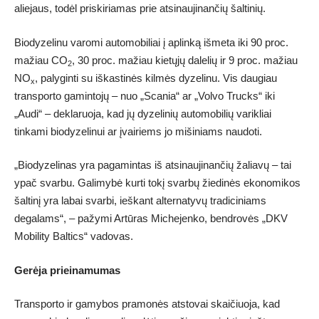
aliejaus, todėl priskiriamas prie atsinaujinančių šaltinių.
Biodyzelinu varomi automobiliai į aplinką išmeta iki 90 proc.
mažiau CO
, 30 proc. mažiau kietųjų dalelių ir 9 proc. mažiau
2
NO
, palyginti su iškastinės kilmės dyzelinu. Vis daugiau
x
transporto gamintojų – nuo „Scania“ ar „Volvo Trucks“ iki
„Audi“ – deklaruoja, kad jų dyzelinių automobilių varikliai
tinkami biodyzelinui ar įvairiems jo mišiniams naudoti.
„Biodyzelinas yra pagamintas iš atsinaujinančių žaliavų – tai
ypač svarbu. Galimybė kurti tokį svarbų žiedinės ekonomikos
šaltinį yra labai svarbi, ieškant alternatyvų tradiciniams
degalams“, – pažymi Artūras Michejenko, bendrovės „DKV
Mobility Baltics“ vadovas.
Gerėja prieinamumas
Transporto ir gamybos pramonės atstovai skaičiuoja, kad