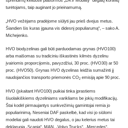
sprendimų keliuose platformos „DKV Mobility“ degalų kortelių
turėtojams, taip auginant jo prieinamumą.
„HVO vežėjams pradėjome siūlyti jau prieš dvejus metus.
Šiandien šis kuras įgauna vis didesnį populiarumą“, – sako A.
Michejenko.
HVO biodyzelinas gali būti parduodamas grynas (HVO100)
arba maišomas su tradiciniu iškastinės kilmės dyzelinu
įvairiomis proporcijomis, pavyzdžiui, 30 proc. (HVO30) ar 50
proc. (HVO50). Grynas HVO dyzelinas leidžia sumažinti jį
naudojančios transporto priemonės CO
emisiją apie 90 proc.
2
HVO (įskaitant HVO100) puikiai tinka įprastiems
šiuolaikiškiems dyzeliniams varikliams be jokių modifikacijų.
Štai kodėl pirmaujantys sunkvežimių gamintojai remia jo
populiarinimą. Neseniai DAF paskelbė, kad visi jo siūlomi
modeliai gali naudoti HVO degalus, o jau kelerius metus tai
deklaruoja „Scania“, MAN, „Volvo Trucks“, „Mercedes“,