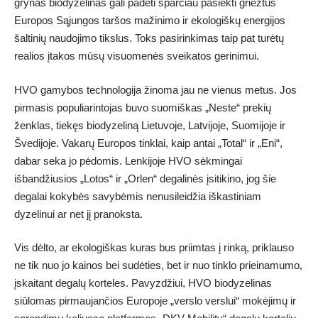
grynas biodyzelinas gali padėti sparčiau pasiekti griežtus
Europos Sąjungos taršos mažinimo ir ekologiškų energijos
šaltinių naudojimo tikslus. Toks pasirinkimas taip pat turėtų
realios įtakos mūsų visuomenės sveikatos gerinimui.
HVO gamybos technologija žinoma jau ne vienus metus. Jos
pirmasis populiarintojas buvo suomiškas „Neste“ prekių
ženklas, tiekęs biodyzeliną Lietuvoje, Latvijoje, Suomijoje ir
Švedijoje. Vakarų Europos tinklai, kaip antai „Total“ ir „Eni“,
dabar seka jo pėdomis. Lenkijoje HVO sėkmingai
išbandžiusios „Lotos“ ir „Orlen“ degalinės įsitikino, jog šie
degalai kokybės savybėmis nenusileidžia iškastiniam
dyzelinui ar net jį pranoksta.
Vis dėlto, ar ekologiškas kuras bus priimtas į rinką, priklauso
ne tik nuo jo kainos bei sudėties, bet ir nuo tinklo prieinamumo,
įskaitant degalų korteles. Pavyzdžiui, HVO biodyzelinas
siūlomas pirmaujančios Europoje „verslo verslui“ mokėjimų ir