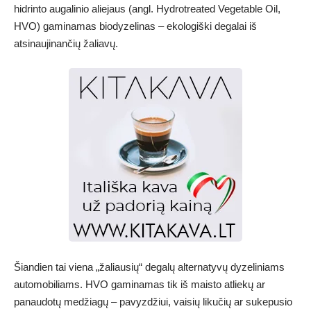
hidrinto augalinio aliejaus (angl. Hydrotreated Vegetable Oil,
HVO) gaminamas biodyzelinas – ekologiški degalai iš
atsinaujinančių žaliavų.
Šiandien tai viena „žaliausių“ degalų alternatyvų dyzeliniams
automobiliams. HVO gaminamas tik iš maisto atliekų ar
panaudotų medžiagų – pavyzdžiui, vaisių likučių ar sukepusio