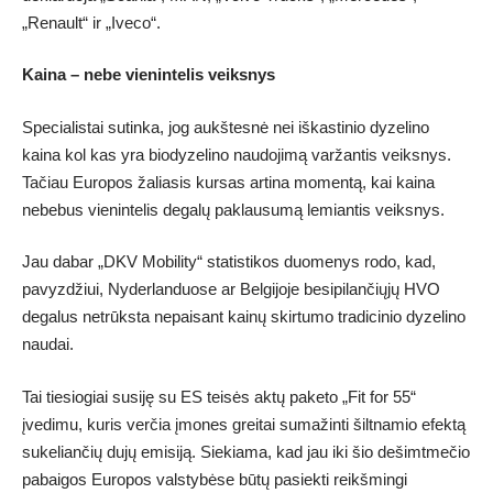
„Renault“ ir „Iveco“.
Kaina – nebe vienintelis veiksnys
Specialistai sutinka, jog aukštesnė nei iškastinio dyzelino
kaina kol kas yra biodyzelino naudojimą varžantis veiksnys.
Tačiau Europos žaliasis kursas artina momentą, kai kaina
nebebus vienintelis degalų paklausumą lemiantis veiksnys.
Jau dabar „DKV Mobility“ statistikos duomenys rodo, kad,
pavyzdžiui, Nyderlanduose ar Belgijoje besipilančiųjų HVO
degalus netrūksta nepaisant kainų skirtumo tradicinio dyzelino
naudai.
Tai tiesiogiai susiję su ES teisės aktų paketo „Fit for 55“
įvedimu, kuris verčia įmones greitai sumažinti šiltnamio efektą
sukeliančių dujų emisiją. Siekiama, kad jau iki šio dešimtmečio
pabaigos Europos valstybėse būtų pasiekti reikšmingi