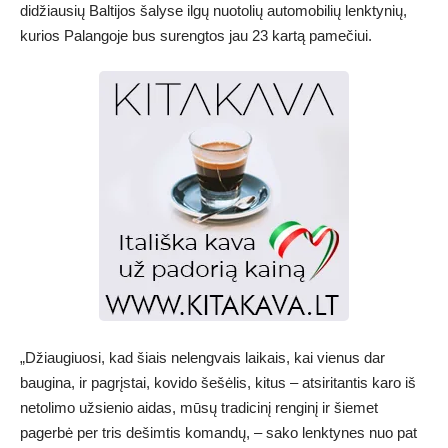
didžiausių Baltijos šalyse ilgų nuotolių automobilių lenktynių,
kurios Palangoje bus surengtos jau 23 kartą pamečiui.
„Džiaugiuosi, kad šiais nelengvais laikais, kai vienus dar
baugina, ir pagrįstai, kovido šešėlis, kitus – atsiritantis karo iš
netolimo užsienio aidas, mūsų tradicinį renginį ir šiemet
pagerbė per tris dešimtis komandų, – sako lenktynes nuo pat