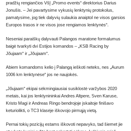
pradžių rengiančios VšĮ „Promo events“ direktorius Darius
Jonušis. – Jei pavartysime vykusių lenktynių protokolus,
pamatysime, jog tiek dalyvių sulaukia anaiptol ne visos garsios
Europos trasos ir ne visos jose rengiamos lenktynės“.
Neseniai paraiškų dalyvauti Palangos maratone formalumus
baigė tvarkyti dvi Estijos komandos – „KSB Racing by
Jõujaam“ ir „Jõujaam“.
Abiem komandoms kelio į Palangą ieškoti neteks, nes „Aurum
1006 km lenktynėse“ jos ne naujokės.
„Jõujaam“ ekipai sėkmingiausiai susiklostė varžybos 2020
metais, kai jos lenktynininkai Andres Altpere, Sven Karuse,
Kristo Magi ir Andreas Ringo bendrojoje įskaitoje finišavo
keturiolikti, o TC3 klasėje iškovojo pirmąją vietą.
Pernai tokių pozicijų estams iškovoti nepavyko, tad šiemet jie