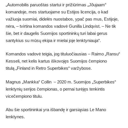
„Automobilis paruoštas startui ir prižiūrimas „Jõujaam“
komandoje, mes startuojame su Estijos licencija, o kad
važiuoja suomiai, didelės nuostabos, ypač pas mus, Estijoje,
nėra, – tvirtina komandos vadovė Gunilla Lindqvist. – Ne tik
šie, bet ir daugelis Suomijos sportininkų turi labai gerus
santykius su mūsų ekipa ir mielai joje lenktyniauja“.
Komandos vadovė teigia, jog tituluočiausias – Raimo „Ransu“
Kesseli, net kelis kartus iškovojęs Suomijos čempiono
titulą „Finland in Retro Superbikes“ varžybose.
Magnus „Mankka“ Collin – 2020 m. Suomijos „Superbikes“
lenktynių serijos čempionas, o pernai turėjęs tenkintis
vicečempiono titulu.
Abu šie sportininkai yra išbandę ir garsiąsias Le Mano
lenktynes.