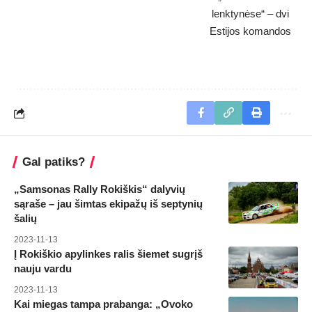
Gal patiks?
„Samsonas Rally Rokiškis“ dalyvių
sąraše – jau šimtas ekipažų iš septynių
šalių
2023-11-13
Į Rokiškio apylinkes ralis šiemet sugrįš
nauju vardu
2023-11-13
Kai miegas tampa prabanga: „Ovoko