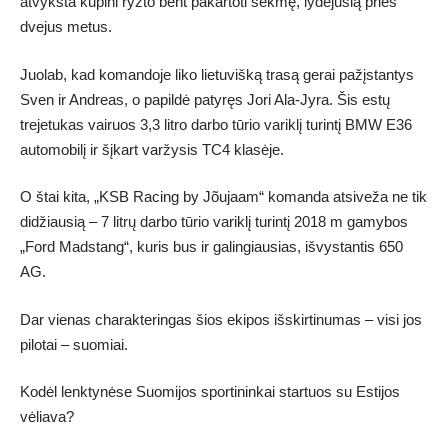
atvyksta kupini ryžto bent pakartoti sėkmę, lydėjusią prieš
dvejus metus.
Juolab, kad komandoje liko lietuvišką trasą gerai pažįstantys
Sven ir Andreas, o papildė patyręs Jori Ala-Jyra. Šis estų
trejetukas vairuos 3,3 litro darbo tūrio variklį turintį BMW E36
automobilį ir šįkart varžysis TC4 klasėje.
O štai kita, „KSB Racing by Jõujaam“ komanda atsiveža ne tik
didžiausią – 7 litrų darbo tūrio variklį turintį 2018 m gamybos
„Ford Madstang“, kuris bus ir galingiausias, išvystantis 650
AG.
Dar vienas charakteringas šios ekipos išskirtinumas – visi jos
pilotai – suomiai.
Kodėl lenktynėse Suomijos sportininkai startuos su Estijos
vėliava?