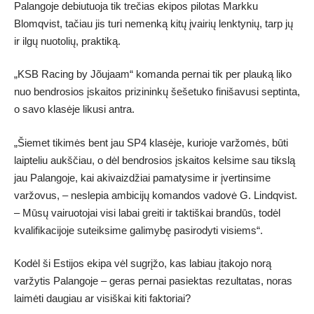
Palangoje debiutuoja tik trečias ekipos pilotas Markku
Blomqvist, tačiau jis turi nemenką kitų įvairių lenktynių, tarp jų
ir ilgų nuotolių, praktiką.
„KSB Racing by Jõujaam“ komanda pernai tik per plauką liko
nuo bendrosios įskaitos prizininkų šešetuko finišavusi septinta,
o savo klasėje likusi antra.
„Šiemet tikimės bent jau SP4 klasėje, kurioje varžomės, būti
laipteliu aukščiau, o dėl bendrosios įskaitos kelsime sau tikslą
jau Palangoje, kai akivaizdžiai pamatysime ir įvertinsime
varžovus, – neslepia ambicijų komandos vadovė G. Lindqvist.
– Mūsų vairuotojai visi labai greiti ir taktiškai brandūs, todėl
kvalifikacijoje suteiksime galimybę pasirodyti visiems“.
Kodėl ši Estijos ekipa vėl sugrįžo, kas labiau įtakojo norą
varžytis Palangoje – geras pernai pasiektas rezultatas, noras
laimėti daugiau ar visiškai kiti faktoriai?