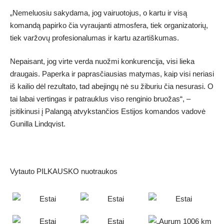
„Nemeluosiu sakydama, jog vairuotojus, o kartu ir visą
komandą papirko čia vyraujanti atmosfera, tiek organizatorių,
tiek varžovų profesionalumas ir kartu azartiškumas.
Nepaisant, jog virte verda nuožmi konkurencija, visi lieka
draugais. Paperka ir paprasčiausias matymas, kaip visi neriasi
iš kailio dėl rezultato, tad abejingų nė su žiburiu čia nesurasi. O
tai labai vertingas ir patrauklus viso renginio bruožas“, –
įsitikinusi į Palangą atvykstančios Estijos komandos vadovė
Gunilla Lindqvist.
Vytauto PILKAUSKO nuotraukos