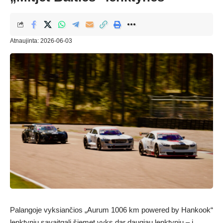
Atnaujinta: 2026-06-03
Palangoje vyksiančios „Aurum 1006 km powered by Hankook“
lenktynių savaitgalį šiemet vyks dar daugiau lenktynių – į