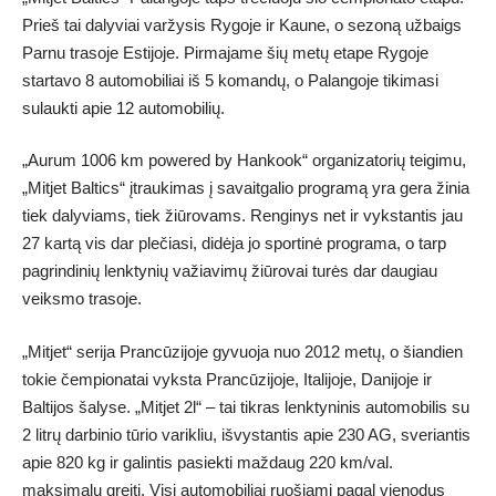
Prieš tai dalyviai varžysis Rygoje ir Kaune, o sezoną užbaigs
Parnu trasoje Estijoje. Pirmajame šių metų etape Rygoje
startavo 8 automobiliai iš 5 komandų, o Palangoje tikimasi
sulaukti apie 12 automobilių.
„Aurum 1006 km powered by Hankook“ organizatorių teigimu,
„Mitjet Baltics“ įtraukimas į savaitgalio programą yra gera žinia
tiek dalyviams, tiek žiūrovams. Renginys net ir vykstantis jau
27 kartą vis dar plečiasi, didėja jo sportinė programa, o tarp
pagrindinių lenktynių važiavimų žiūrovai turės dar daugiau
veiksmo trasoje.
„Mitjet“ serija Prancūzijoje gyvuoja nuo 2012 metų, o šiandien
tokie čempionatai vyksta Prancūzijoje, Italijoje, Danijoje ir
Baltijos šalyse. „Mitjet 2l“ – tai tikras lenktyninis automobilis su
2 litrų darbinio tūrio varikliu, išvystantis apie 230 AG, sveriantis
apie 820 kg ir galintis pasiekti maždaug 220 km/val.
maksimalų greitį. Visi automobiliai ruošiami pagal vienodus