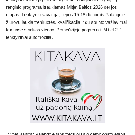
renginio programą įtraukiamas Mitjet Baltics 2026 serijos
etapas. Lenktynių savaitgalį liepos 15-18 dienomis Palangoje
žiūrovų laukia treniruotės, kvalifikacija ir du sprinto važiavimai,
kuriuose startuos vienodi Prancūzijoje pagaminti „Mitjet 2L“
lenktyniniai automobiliai.
„Mitjet Baltics“ Palangoje taps trečiuoju šio čempionato etapu.