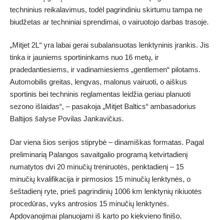
techninius reikalavimus, todėl pagrindiniu skirtumu tampa ne
biudžetas ar techniniai sprendimai, o vairuotojo darbas trasoje.
„Mitjet 2L“ yra labai gerai subalansuotas lenktyninis įrankis. Jis
tinka ir jauniems sportininkams nuo 16 metų, ir
pradedantiesiems, ir vadinamiesiems „gentlemen“ pilotams.
Automobilis greitas, lengvas, malonus vairuoti, o aiškus
sportinis bei techninis reglamentas leidžia geriau planuoti
sezono išlaidas“, – pasakoja „Mitjet Baltics“ ambasadorius
Baltijos šalyse Povilas Jankavičius.
Dar viena šios serijos stiprybė – dinamiškas formatas. Pagal
preliminarią Palangos savaitgalio programą ketvirtadienį
numatytos dvi 20 minučių treniruotės, penktadienį – 15
minučių kvalifikacija ir pirmosios 15 minučių lenktynės, o
šeštadienį ryte, prieš pagrindinių 1006 km lenktynių rikiuotės
procedūras, vyks antrosios 15 minučių lenktynės.
Apdovanojimai planuojami iš karto po kiekvieno finišo.