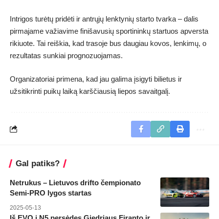
Intrigos turėtų pridėti ir antrųjų lenktynių starto tvarka – dalis
pirmajame važiavime finišavusių sportininkų startuos apversta
rikiuote. Tai reiškia, kad trasoje bus daugiau kovos, lenkimų, o
rezultatas sunkiai prognozuojamas.
Organizatoriai primena, kad jau galima įsigyti bilietus ir
užsitikrinti puikų laiką karščiausią liepos savaitgalį.
Gal patiks?
Netrukus – Lietuvos drifto čempionato
Semi-PRO lygos startas
2025-05-13
Iš EVO į N5 persėdęs Giedriaus Firanto ir