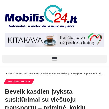
Home
»
Beveik kasdien įvyksta susidūrimai su viešuoju transportu – priminė, kokių taisyklių nesilaikoma
AUTONAUJIENOS
Beveik kasdien įvyksta
susidūrimai su viešuoju
transportu – priminė, kokių