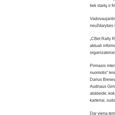
tiek startų ir
Vadovaujantis
neuždarytais š
„CBet Rally Ro
aktuali inform
organizatoriai
Pirmasis inte
nuomotis“ leis
Darius Biesev
Audriaus Gimž
atskleidė, kok
karteriai, suda
Dar viena tem