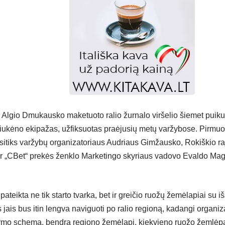
o Algio Dmukausko maketuoto ralio žurnalo viršelio šiemet puik
liukėno ekipažas, užfiksuotas praėjusių metų varžybose. Pirmu
asitiks varžybų organizatoriaus Audriaus Gimžausko, Rokiškio
r „CBet“ prekės ženklo Marketingo skyriaus vadovo Evaldo Mag
pateikta ne tik starto tvarka, bet ir greičio ruožų žemėlapiai su 
jais bus itin lengva naviguoti po ralio regioną, kadangi organiz
mo schemą, bendrą regiono žemėlapį, kiekvieno ruožo žemlėpaį