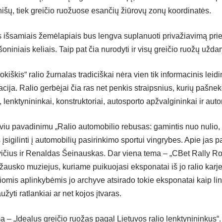
 finišų, tiek greičio ruožuose esančių žiūrovų zonų koordinatės.
 išsamiais žemėlapiais bus lengva suplanuoti privažiavimą prie
oniniais keliais. Taip pat čia nurodyti ir visų greičio ruožų uždar
kiškis“ ralio žurnalas tradiciškai nėra vien tik informacinis lei
acija. Ralio gerbėjai čia ras net penkis straipsnius, kurių pašne
, lenktynininkai, konstruktoriai, autosporto apžvalgininkai ir auto
rviu pavadinimu „Ralio automobilio rebusas: gamintis nuo nulio, 
 įsigilinti į automobilių pasirinkimo sportui vingrybes. Apie jas 
ičius ir Renaldas Šeinauskas. Dar viena tema – „CBet Rally Rok
ausko muziejus, kuriame puikuojasi eksponatai iš jo ralio kar
iomis aplinkybėmis jo archyve atsirado tokie eksponatai kaip link
užyti ratlankiai ar net kojos įtvaras.
a – „Idealus greičio ruožas pagal Lietuvos ralio lenktynininkus