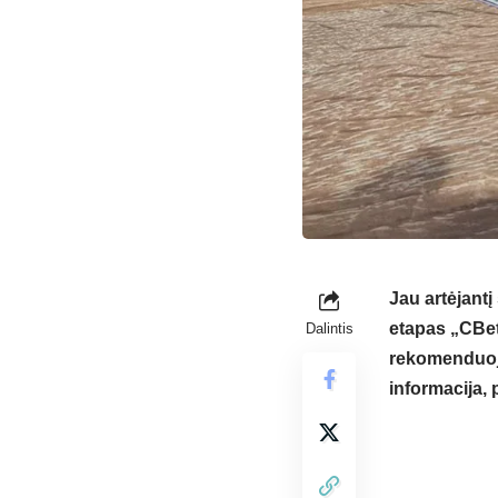
Jau artėjantį
etapas „CBet
Dalintis
rekomenduoja 
informacija, p