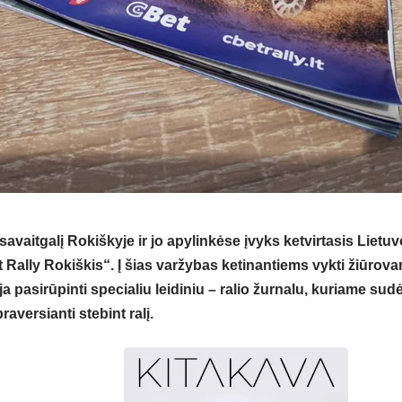
 savaitgalį Rokiškyje ir jo apylinkėse įvyks ketvirtasis Liet
 Rally Rokiškis“. Į šias varžybas ketinantiems vykti žiūrova
pasirūpinti specialiu leidiniu – ralio žurnalu, kuriame sudė
raversianti stebint ralį.