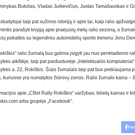
minykas Butvilas, Vladas Jurkevičius, Justas Tamašauskas ir Gi
skaitytojai taip pat sužinos istoriją ir apie tai, kaip ralio apžvalg
mintis parašyti knygą apie praėjusių metų ralio sezoną, o žurnal
lapių pokalbis su legendiniu automobilių sporto treneriu Jonu De
kiškis“ ralio žurnalą bus galima įsigyti jau nuo penktadienio ral
bės aikštėje, taip pat parduotuvėje „Intelektualūs kompiuteriai
bės a. 22, Rokiškis. Šiais žurnalais taip pat bus prekiaujama pr
s, kuriuose yra numatytos žiūrovų zonos. Ralio žurnalo kaina – š
acijos apie „CBet Rally Rokiškis“ varžybas, bilietų kainas ir ki
skis.com
arba grupėje
„Facebook“.
Fac