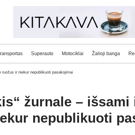
transportas
Superauto
Motociklai
Žalioji banga
Rei
o ruožus ir niekur nepublikuoti pasakojimai
is“ žurnale – išsami 
niekur nepublikuoti p