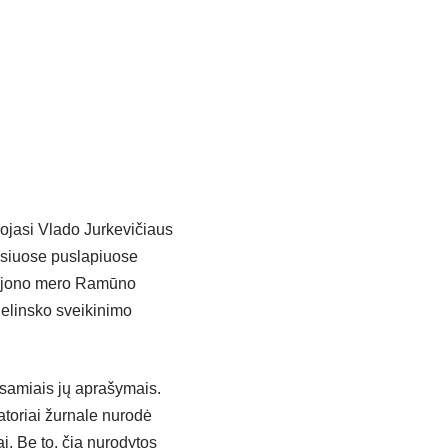
uojasi Vlado Jurkevičiaus
osiuose puslapiuose
 rajono mero Ramūno
elinsko sveikinimo
išsamiais jų aprašymais.
atoriai žurnale nurodė
. Be to, čia nurodytos