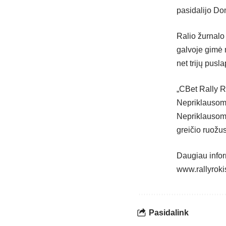
pasidalijo Do
Ralio žurnalo 
galvoje gimė 
net trijų pus
„CBet Rally Ro
Nepriklausomy
Nepriklausomy
greičio ruožu
Daugiau inform
www.rallyroki
Pasidalink