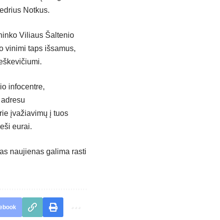
edrius Notkus.
ininko Viliaus Šaltenio
o vinimi taps išsamus,
reškevičiumi.
io infocentre,
“ adresu
ie įvažiavimų į tuos
eši eurai.
tas naujienas galima rasti
ebook