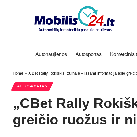
Autonaujienos
Autosportas
Komercinis 
Home
»
„CBet Rally Rokiškis“ žurnale – išsami informacija apie greiči
AUTOSPORTAS
„CBet Rally Rokišk
greičio ruožus ir 