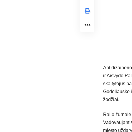
Ant dizaineri
ir Aisvydo Pa
skaitytojus p
Godeliausko i
žodžiai.
Ralio žurnale 
Vadovaujantis 
miesto uždary