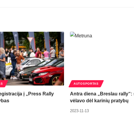
AS
AUTOSPORTAS
egistracija į „Press Rally
Antra diena „Breslau rally“: 
ybas
vėlavo dėl karinių pratybų
2023-11-13