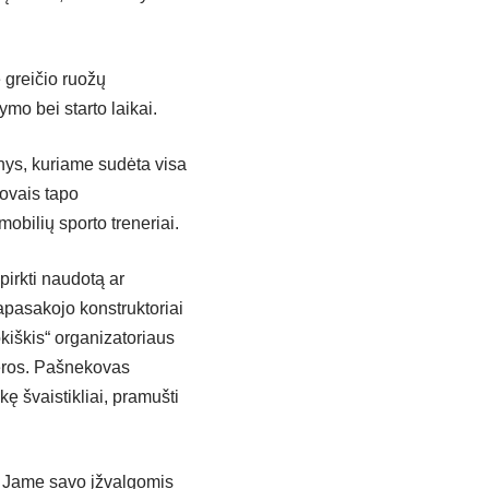
 greičio ruožų
ymo bei starto laikai.
dinys, kuriame sudėta visa
kovais tapo
mobilių sporto treneriai.
pirkti naudotą ar
papasakojo konstruktoriai
iškis“ organizatoriaus
jeros. Pašnekovas
ę švaistikliai, pramušti
“. Jame savo įžvalgomis