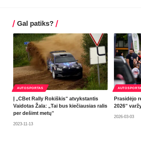
Gal patiks?
AUTOSPORTAS
AUTOSPORT
Į „CBet Rally Rokiškis“ atvykstantis
Prasidėjo r
Vaidotas Žala: „Tai bus kiečiausias ralis
2026“ varž
per dešimt metų“
2026-03-03
2023-11-13