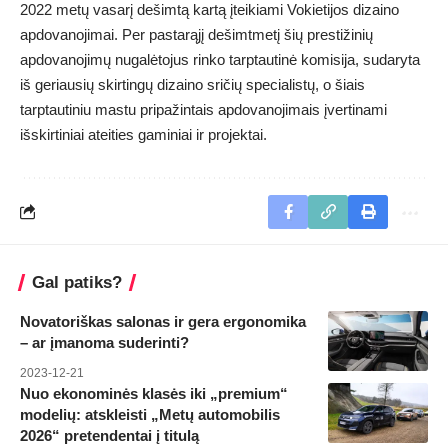
2022 metų vasarį dešimtą kartą įteikiami Vokietijos dizaino
apdovanojimai. Per pastarąjį dešimtmetį šių prestižinių
apdovanojimų nugalėtojus rinko tarptautinė komisija, sudaryta
iš geriausių skirtingų dizaino sričių specialistų, o šiais
tarptautiniu mastu pripažintais apdovanojimais įvertinami
išskirtiniai ateities gaminiai ir projektai.
Gal patiks?
Novatoriškas salonas ir gera ergonomika
– ar įmanoma suderinti?
2023-12-21
Nuo ekonominės klasės iki „premium“
modelių: atskleisti „Metų automobilis
2026“ pretendentai į titulą