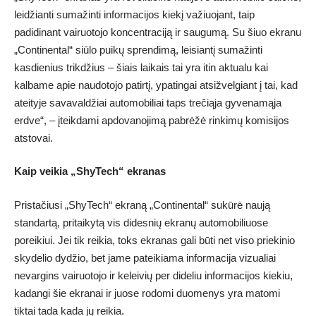
leidžianti sumažinti informacijos kiekį važiuojant, taip
padidinant vairuotojo koncentraciją ir saugumą. Su šiuo ekranu
„Continental“ siūlo puikų sprendimą, leisiantį sumažinti
kasdienius trikdžius – šiais laikais tai yra itin aktualu kai
kalbame apie naudotojo patirtį, ypatingai atsižvelgiant į tai, kad
ateityje savavaldžiai automobiliai taps trečiąja gyvenamąja
erdve“, – įteikdami apdovanojimą pabrėžė rinkimų komisijos
atstovai.
Kaip veikia „ShyTech“ ekranas
Pristačiusi „ShyTech“ ekraną „Continental“ sukūrė naują
standartą, pritaikytą vis didesnių ekranų automobiliuose
poreikiui. Jei tik reikia, toks ekranas gali būti net viso priekinio
skydelio dydžio, bet jame pateikiama informacija vizualiai
nevargins vairuotojo ir keleivių per dideliu informacijos kiekiu,
kadangi šie ekranai ir juose rodomi duomenys yra matomi
tiktai tada kada jų reikia.