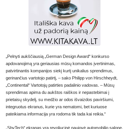
„Pelnyti aukščiausią „German Design Award“ konkurso
apdovanojimą yra geriausias mūsų komandos įvertinimas,
patvirtinantis kompanijos siekį kurtį unikalius sprendimus,
gerinančius vartotojo patirtį, – sako Philipp von Hirschheydt,
„Continental“ Vartotojų patirties padalinio vadovas. – Mūsų
sprendimas apima du aukštos raiškos ir nepastebimai į
prietaisų skydelį, su medžio ar odos išvaizdos paviršiumi,
integruotus ekranus, kurie yra nematomi, bet kuriuose
pateikiama informacija yra rodoma tik tada kai reikia.“
„ShyTech“ ekranas yra revoliucinė naujovė automobilio salone,