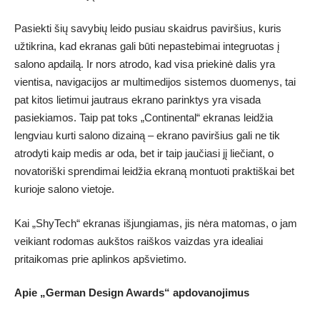
Pasiekti šių savybių leido pusiau skaidrus paviršius, kuris
užtikrina, kad ekranas gali būti nepastebimai integruotas į
salono apdailą. Ir nors atrodo, kad visa priekinė dalis yra
vientisa, navigacijos ar multimedijos sistemos duomenys, tai
pat kitos lietimui jautraus ekrano parinktys yra visada
pasiekiamos. Taip pat toks „Continental“ ekranas leidžia
lengviau kurti salono dizainą – ekrano paviršius gali ne tik
atrodyti kaip medis ar oda, bet ir taip jaučiasi jį liečiant, o
novatoriški sprendimai leidžia ekraną montuoti praktiškai bet
kurioje salono vietoje.
Kai „ShyTech“ ekranas išjungiamas, jis nėra matomas, o jam
veikiant rodomas aukštos raiškos vaizdas yra idealiai
pritaikomas prie aplinkos apšvietimo.
Apie „German Design Awards“ apdovanojimus