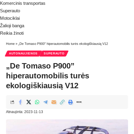
Komercinis transportas
Superauto
Motociklai
Žalioji banga
Reikia žinoti
Home
»
„De Tomaso P900” hiperautomobilis turės ekologiškiausią V12
AUTONAUJIENOS
SUPERAUTO
„De Tomaso P900”
hiperautomobilis turės
ekologiškiausią V12
Atnaujinta: 2023-11-13