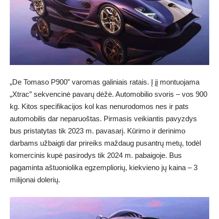
„De Tomaso P900” varomas galiniais ratais. Į jį montuojama
„Xtrac” sekvencinė pavarų dėžė. Automobilio svoris – vos 900
kg. Kitos specifikacijos kol kas nenurodomos nes ir pats
automobilis dar neparuoštas. Pirmasis veikiantis pavyzdys
bus pristatytas tik 2023 m. pavasarį. Kūrimo ir derinimo
darbams užbaigti dar prireiks maždaug pusantrų metų, todėl
komercinis kupė pasirodys tik 2024 m. pabaigoje. Bus
pagaminta aštuoniolika egzempliorių, kiekvieno jų kaina – 3
milijonai dolerių.