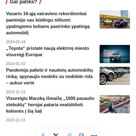
Gal patiks?
Vasario 16-ąją vairavimo rekordininkai
paminėjo sau būdingu stiliumi:
ypatingiems keliams pasirinko ypatingą
automobilį
2024-02-18
„Toyota“ pristatė naują elektrinį miesto
visureigį Europai
2024-01-02
Pandemija palietė ir naudotų automobilių
rinką: apynaujis modelis su nedidele rida
– aukso vertė
2023-11-13
Visureigiu Maroką išmaišę „1000 pasaulio
stebuklų“ herojai pataria neatidėlioti
kelionės į šią šalį
2023-11-13