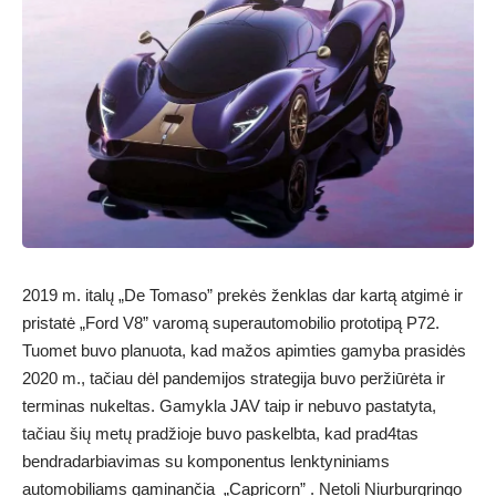
2019 m. italų „De Tomaso” prekės ženklas dar kartą atgimė ir
pristatė „Ford V8” varomą superautomobilio prototipą P72.
Tuomet buvo planuota, kad mažos apimties gamyba prasidės
2020 m., tačiau dėl pandemijos strategija buvo peržiūrėta ir
terminas nukeltas. Gamykla JAV taip ir nebuvo pastatyta,
tačiau šių metų pradžioje buvo paskelbta, kad prad4tas
bendradarbiavimas su komponentus lenktyniniams
automobiliams gaminančia „Capricorn” . Netoli Niurburgringo