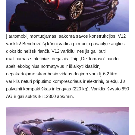
Į automobilį montuojamas, sakoma savos konstrukcijos, V12
variklis! Bendrovė šį kūrinį vadina pirmuoju pasaulyje anglies
dioksido neišskiriančiu V12 varikliu, nes jis gali būti
maitinamas sintetiniais degalais. Taip „De Tomaso” bando
apeiti ekologinius normatyvus ir išlaikyti klasikinį
nepakartojamo skambesio vidaus degimo variklį. 6,2 litro
variklis neturi pripūtimo kompresoriaus ir elektrinių priedų. Jis
palyginti kompaktiškas ir lengvas (220 kg). Variklis išvysto 990
AG ir gali suktis iki 12300 aps/min.