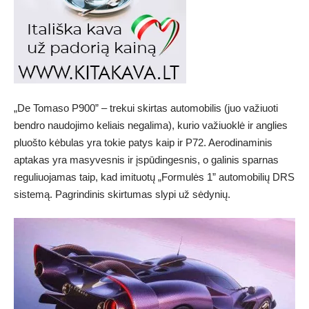
„De Tomaso P900” – trekui skirtas automobilis (juo važiuoti
bendro naudojimo keliais negalima), kurio važiuoklė ir anglies
pluošto kėbulas yra tokie patys kaip ir P72. Aerodinaminis
aptakas yra masyvesnis ir įspūdingesnis, o galinis sparnas
reguliuojamas taip, kad imituotų „Formulės 1” automobilių DRS
sistemą. Pagrindinis skirtumas slypi už sėdynių.