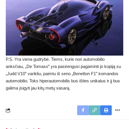
P.S. Yra viena gudrybė. Tiems, kurie nori automobilio
anksčiau, „De Tomaso” yra pasirengusi pagaminti jo kopiją su
„Judd V10” varikliu, paimtu iš seno „Benetton F1” komandos
automobilio. Toks hiperautomobilis bus išties unikalus ir jį bus
galima įsigyti jau kitų metų vasarą.