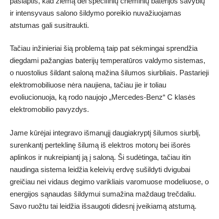
paslaptis, kad žiemą dėl specifinių cheminių baterijos savybių
ir intensyvaus salono šildymo poreikio nuvažiuojamas
atstumas gali susitraukti.
Tačiau inžinieriai šią problemą taip pat sėkmingai sprendžia
diegdami pažangias baterijų temperatūros valdymo sistemas,
o nuostolius šildant saloną mažina šilumos siurbliais. Pastarieji
elektromobiliuose nėra naujiena, tačiau jie ir toliau
evoliucionuoja, ką rodo naujojo „Mercedes-Benz“ C klasės
elektromobilio pavyzdys.
Jame kūrėjai integravo išmanųjį daugiakryptį šilumos siurblį,
surenkantį perteklinę šilumą iš elektros motorų bei išorės
aplinkos ir nukreipiantį ją į saloną. Ši sudėtinga, tačiau itin
naudinga sistema leidžia keleivių erdvę sušildyti dvigubai
greičiau nei vidaus degimo varikliais varomuose modeliuose, o
energijos sąnaudas šildymui sumažina maždaug trečdaliu.
Savo ruožtu tai leidžia išsaugoti didesnį įveikiamą atstumą.