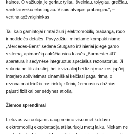
kainos. O važiuoja jie geriau: tyliau, švelniau, tolygiau, greičiau,
varikliai veikia elastingiau. Visais atvejais prabangiau“, –
vertina apžvalgininkas.
Tai, kaip gamintojai rimtai žiūri į elektromobilių prabangą, rodo
ir nedidelės detalės. Pavyzdžiui, minėtame kompaktiniame
„Mercedes-Benz“ sedane Štutgarto inžinieriai įdiegė garso
sistemą, apimančią aukščiausios klasės „Burmester 4D“
aparatūrą ir sėdynėse integruotus specialius rezonatorius. Ji
sukuria ne tik akustinį, bet ir vizualinį bei fizinį muzikos įspūdį.
Interjero apšvietimas dinamiškai keičiasi pagal ritmą, o
rezonatoriai leidžia pasirinktų kūrinių žemuosius dažnius
pajusti fiziškai per sėdynės atlošą.
Žiemos sprendimai
Lietuvos vairuotojams daug nerimo visuomet keldavo
elektromobilių eksploatacija atšiauriuoju metų laiku. Niekam ne