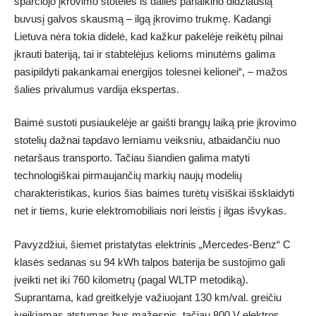
sparčiojo įkrovimo stotelės iš dalies panaikino didžiausią
buvusį galvos skausmą – ilgą įkrovimo trukmę. Kadangi
Lietuva nėra tokia didelė, kad kažkur pakelėje reikėtų pilnai
įkrauti bateriją, tai ir stabtelėjus kelioms minutėms galima
pasipildyti pakankamai energijos tolesnei kelionei“, – mažos
šalies privalumus vardija ekspertas.
Baimė sustoti pusiaukelėje ar gaišti brangų laiką prie įkrovimo
stotelių dažnai tapdavo lemiamu veiksniu, atbaidančiu nuo
netaršaus transporto. Tačiau šiandien galima matyti
technologiškai pirmaujančių markių naujų modelių
charakteristikas, kurios šias baimes turėtų visiškai išsklaidyti
net ir tiems, kurie elektromobiliais nori leistis į ilgas išvykas.
Pavyzdžiui, šiemet pristatytas elektrinis „Mercedes-Benz“ C
klasės sedanas su 94 kWh talpos baterija be sustojimo gali
įveikti net iki 760 kilometrų (pagal WLTP metodiką).
Suprantama, kad greitkelyje važiuojant 130 km/val. greičiu
įveikiamas atstumas bus mažesnis, tačiau 800 V elektros