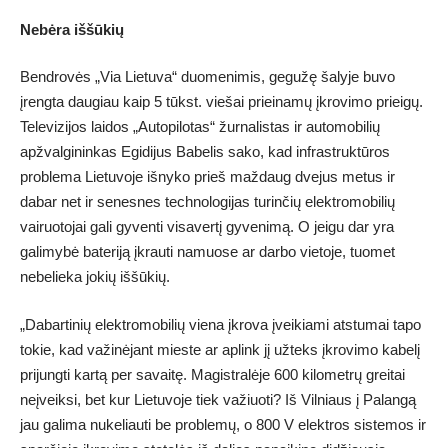
Nebėra iššūkių
Bendrovės „Via Lietuva“ duomenimis, gegužę šalyje buvo
įrengta daugiau kaip 5 tūkst. viešai prieinamų įkrovimo prieigų.
Televizijos laidos „Autopilotas“ žurnalistas ir automobilių
apžvalgininkas Egidijus Babelis sako, kad infrastruktūros
problema Lietuvoje išnyko prieš maždaug dvejus metus ir
dabar net ir senesnes technologijas turinčių elektromobilių
vairuotojai gali gyventi visavertį gyvenimą. O jeigu dar yra
galimybė bateriją įkrauti namuose ar darbo vietoje, tuomet
nebelieka jokių iššūkių.
„Dabartinių elektromobilių viena įkrova įveikiami atstumai tapo
tokie, kad važinėjant mieste ar aplink jį užteks įkrovimo kabelį
prijungti kartą per savaitę. Magistralėje 600 kilometrų greitai
neįveiksi, bet kur Lietuvoje tiek važiuoti? Iš Vilniaus į Palangą
jau galima nukeliauti be problemų, o 800 V elektros sistemos ir