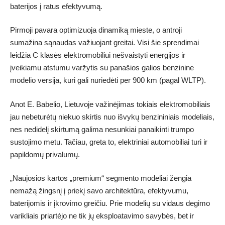
baterijos į ratus efektyvumą.
Pirmoji pavara optimizuoja dinamiką mieste, o antroji
sumažina sąnaudas važiuojant greitai. Visi šie sprendimai
leidžia C klasės elektromobiliui nešvaistyti energijos ir
įveikiamu atstumu varžytis su panašios galios benzinine
modelio versija, kuri gali nuriedėti per 900 km (pagal WLTP).
Anot E. Babelio, Lietuvoje važinėjimas tokiais elektromobiliais
jau nebeturėtų niekuo skirtis nuo išvykų benzininiais modeliais,
nes nedidelį skirtumą galima nesunkiai panaikinti trumpo
sustojimo metu. Tačiau, greta to, elektriniai automobiliai turi ir
papildomų privalumų.
„Naujosios kartos „premium“ segmento modeliai žengia
nemažą žingsnį į priekį savo architektūra, efektyvumu,
baterijomis ir įkrovimo greičiu. Prie modelių su vidaus degimo
varikliais priartėjo ne tik jų eksploatavimo savybės, bet ir