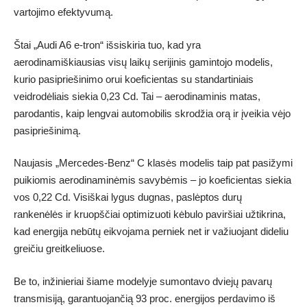
vartojimo efektyvumą.
Štai „Audi A6 e-tron“ išsiskiria tuo, kad yra
aerodinamiškiausias visų laikų serijinis gamintojo modelis,
kurio pasipriešinimo orui koeficientas su standartiniais
veidrodėliais siekia 0,23 Cd. Tai – aerodinaminis matas,
parodantis, kaip lengvai automobilis skrodžia orą ir įveikia vėjo
pasipriešinimą.
Naujasis „Mercedes-Benz“ C klasės modelis taip pat pasižymi
puikiomis aerodinaminėmis savybėmis – jo koeficientas siekia
vos 0,22 Cd. Visiškai lygus dugnas, paslėptos durų
rankenėlės ir kruopščiai optimizuoti kėbulo paviršiai užtikrina,
kad energija nebūtų eikvojama perniek net ir važiuojant dideliu
greičiu greitkeliuose.
Be to, inžinieriai šiame modelyje sumontavo dviejų pavarų
transmisiją, garantuojančią 93 proc. energijos perdavimo iš