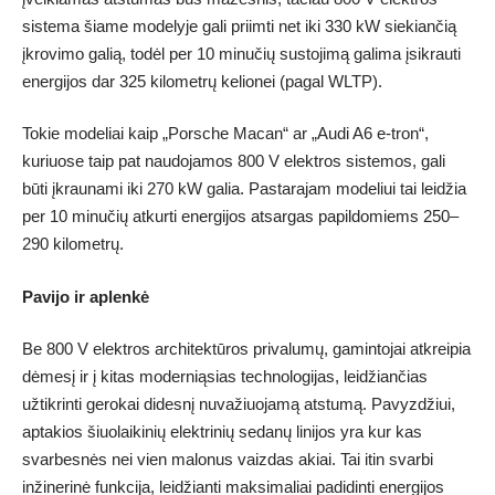
sistema šiame modelyje gali priimti net iki 330 kW siekiančią
įkrovimo galią, todėl per 10 minučių sustojimą galima įsikrauti
energijos dar 325 kilometrų kelionei (pagal WLTP).
Tokie modeliai kaip „Porsche Macan“ ar „Audi A6 e-tron“,
kuriuose taip pat naudojamos 800 V elektros sistemos, gali
būti įkraunami iki 270 kW galia. Pastarajam modeliui tai leidžia
per 10 minučių atkurti energijos atsargas papildomiems 250–
290 kilometrų.
Pavijo ir aplenkė
Be 800 V elektros architektūros privalumų, gamintojai atkreipia
dėmesį ir į kitas moderniąsias technologijas, leidžiančias
užtikrinti gerokai didesnį nuvažiuojamą atstumą. Pavyzdžiui,
aptakios šiuolaikinių elektrinių sedanų linijos yra kur kas
svarbesnės nei vien malonus vaizdas akiai. Tai itin svarbi
inžinerinė funkcija, leidžianti maksimaliai padidinti energijos