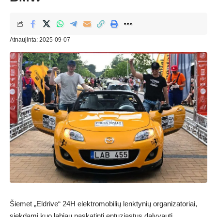
Atnaujinta: 2025-09-07
Šiemet „Eldrive“ 24H elektromobilių lenktynių organizatoriai,
siekdami kuo labiau paskatinti entuziastus dalyvauti