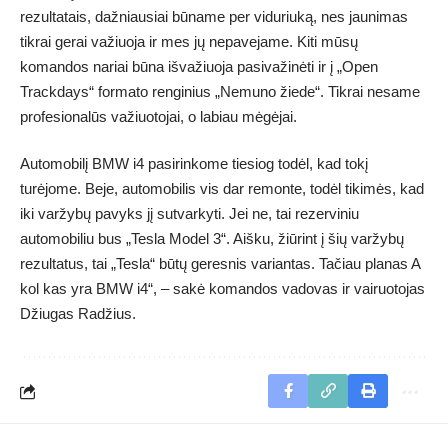
rezultatais, dažniausiai būname per viduriuką, nes jaunimas
tikrai gerai važiuoja ir mes jų nepavejame. Kiti mūsų
komandos nariai būna išvažiuoja pasivažinėti ir į „Open
Trackdays“ formato renginius „Nemuno žiede“. Tikrai nesame
profesionalūs važiuotojai, o labiau mėgėjai.
Automobilį BMW i4 pasirinkome tiesiog todėl, kad tokį
turėjome. Beje, automobilis vis dar remonte, todėl tikimės, kad
iki varžybų pavyks jį sutvarkyti. Jei ne, tai rezerviniu
automobiliu bus „Tesla Model 3“. Aišku, žiūrint į šių varžybų
rezultatus, tai „Tesla“ būtų geresnis variantas. Tačiau planas A
kol kas yra BMW i4“, – sakė komandos vadovas ir vairuotojas
Džiugas Radžius.