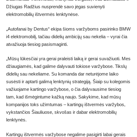
Džiugas Radžius nusprendė savo jėgas suvienyti
elektromobilių ištvermės lenktynėse.
„Autofanai by Dentus“ ekipa šioms varžyboms pasirinko BMW
i4 elektromobilį, tačiau didelių ambicijų sau nekelia – vyrai čia
atvažiuoja tiesiog pasismaginti.
„Mūsų lūkesčiai yra gerai praleisti laiką ir gerai suvažiuoti. Mes
džiaugiamės, kad galime dalyvauti tokiose varžybose. Tikslų
didelių sau nekeliame. Su komanda dar neturėjome laiko
susėsti ir aptarti galimą lenktynių strategiją. Šiaip su kolegomis
važiuojame kartingo varžybose, o čia dalyvausime tiesiog
tam, kad išmėgintume kažką naujo. Sakykime, kad mūsų
kompanijos toks užimtumas – kartingų ištvermės varžybos,
vykstančios Šiauliuose, skvošas ir dabar elektromobilių
lenktynės.
Kartingų ištvermės varžybose negalime pasigirti labai gerais