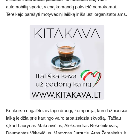
automobilių sporte, vieną komandą pakvietė nemokamai.
Tereikėjo parašyti motyvacinį laišką ir išsiųsti organizatoriams.
Konkurso nugalėtojais tapo draugų kompanija, kuri dažniausiai
laiką leidžia prie kartingo vairo arba žaidžia skvošą. Tačiau
šįkart Laurynas Maknavičius, Aleksandras Rešetnikovas,
Daumantas Vitkevičius, Martynas Jurgutis, Aras Žemaitaitis ir