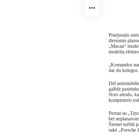
Praėjusiais met
dienomis planuo
„Macan“ modelį
modelių elektro
„Komandos naria
dar du kolegos.
Dėl automobili
galbūt pasirin
Nors atrodo, ka
kompiuteris rod
Pernai su „Tayc
bet neplanavome
Šiemet turbūt pa
sakė „Porsche 