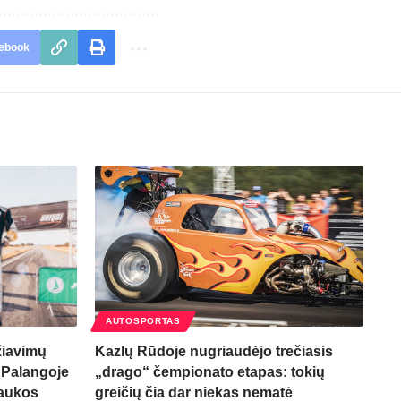
ebook
AUTOSPORTAS
žiavimų
Kazlų Rūdoje nugriaudėjo trečiasis
: Palangoje
„drago“ čempionato etapas: tokių
raukos
greičių čia dar niekas nematė