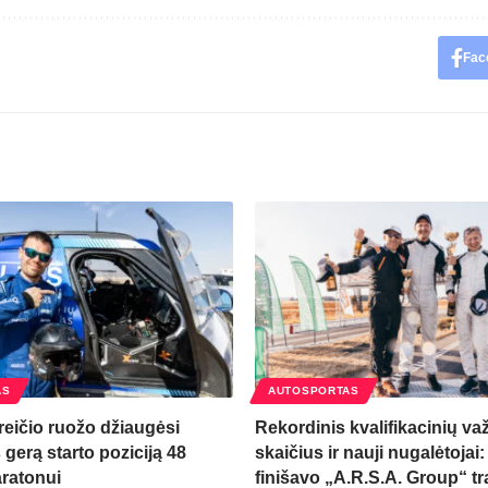
Fac
AS
AUTOSPORTAS
reičio ruožo džiaugėsi
Rekordinis kvalifikacinių va
 gerą starto poziciją 48
skaičius ir nauji nugalėtojai
ratonui
finišavo „A.R.S.A. Group“ t