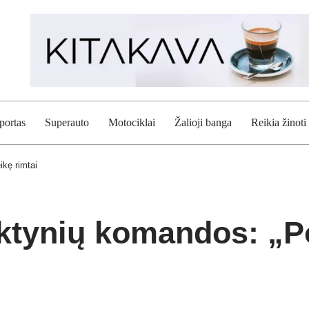
portas
Superauto
Motociklai
Žalioji banga
Reikia žinoti
ikę rimtai
nktynių komandos: „P