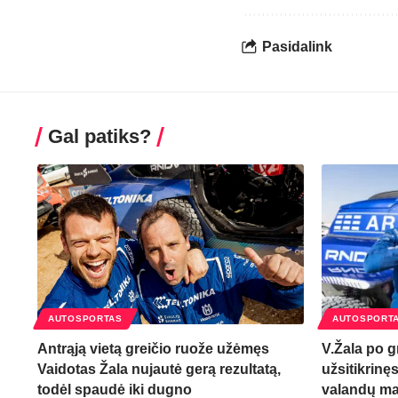
Pasidalink
Gal patiks?
AUTOSPORTAS
AUTOSPORT
Antrąją vietą greičio ruože užėmęs
V.Žala po g
Vaidotas Žala nujautė gerą rezultatą,
užsitikrinęs
todėl spaudė iki dugno
valandų ma