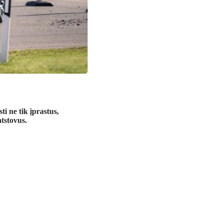
i ne tik įprastus,
atstovus.