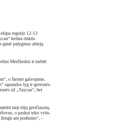
“ ekipa rugsėjo 12-13
can“ ketina rinktis
 gimė palyginus abiejų
elius Meržinskis ir turbūt
n“, o šiemet galvojame,
“ sąnaudos lyg ir geresnės.
esnės už „Taycan“, bet
ekti tarp trijų greičiausių,
ržovus, o paskui teko vytis.
ėl žengti ant podiumo“, –