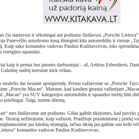
ais čia startavusi ir sėkmingai ant podiumo finišavusi „Porsche Lietuva
ja Panevėžio autodromo trasą išmėginti kitu automobiliu ir vietoje „Tay
. Kaip sako komandos vadovas Paulius Kudriavcevas, toks sprendimas
s energijos sąnaudas.
i kaip ir pernai bus įmonės darbuotojai – aš, Artūras Erbreideris, Dani
 Galutinę sudėtį turėsime kiek vėliau.
o modelio dar nesame apsisprendę. Pernai važiavome su „Porsche Tayca
ksime „Porsche Macan“. Matome, kad kasdien įprastai važinėjant „Macan
d „Macan“ yra SUV kategorijos automobilis ir sąnaudos turėtų būti did
o priešingai. Taigi, turime dilemą.
an“ mes finišavome ant podiumo. Giliai galbūt tikėjomės, kad pavyks pat
. Tiesiog nežinojome, kaip važiuoti. Pradžioje prasileidome į priekį va
siplanuosime jau kitokią strategiją, tačiau tikslą jau galime sau kelti v
Lietuva“ komandos vadovas Paulius Kudriavcevas.