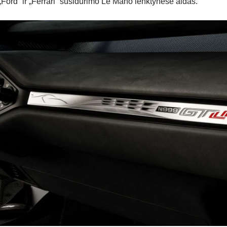
„Ford” ir „Ferrari” susidūrimo Le Mano lenktynėse aidas.