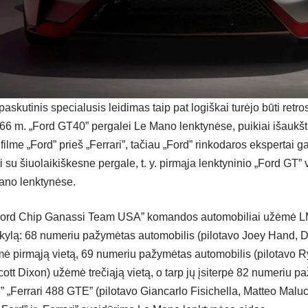
paskutinis specialusis leidimas taip pat logiškai turėjo būti retro
66 m. „Ford GT40” pergalei Le Mano lenktynėse, puikiai išaukšt
ilme „Ford” prieš „Ferrari”, tačiau „Ford” rinkodaros ekspertai 
i su šiuolaikiškesne pergale, t. y. pirmąja lenktyninio „Ford GT
ano lenktynėse.
Ford Chip Ganassi Team USA” komandos automobiliai užėmė 
kylą: 68 numeriu pažymėtas automobilis (pilotavo Joey Hand, Di
ė pirmąją vietą, 69 numeriu pažymėtas automobilis (pilotavo R
ott Dixon) užėmė trečiąją vietą, o tarp jų įsiterpė 82 numeriu p
 „Ferrari 488 GTE” (pilotavo Giancarlo Fisichella, Matteo Maluce