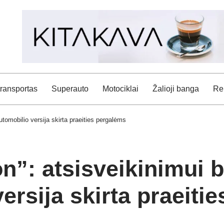
transportas
Superauto
Motociklai
Žalioji banga
Rei
tomobilio versija skirta praeities pergalėms
n”: atsisveikinimui
ersija skirta praeiti