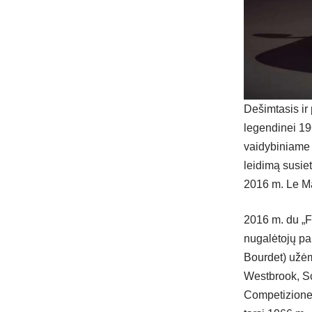
Dešimtasis ir 
legendinei 19
vaidybiniame f
leidimą susiet
2016 m. Le M
2016 m. du „
nugalėtojų pa
Bourdet) užėm
Westbrook, Sc
Competizione”