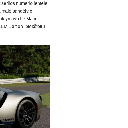
 serijos numerio lentelę
 sumalė sandėlyje
lenktyniavo Le Mano
LM Edition” plokštelių –