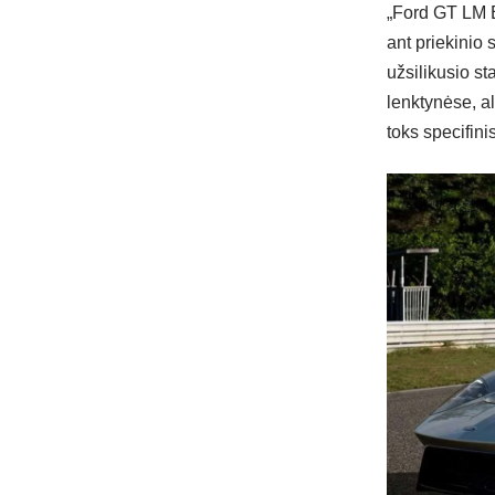
„Ford GT LM Ed
ant priekinio
užsilikusio s
lenktynėse, a
toks specifinis