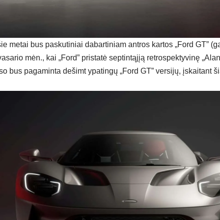
 šie metai bus paskutiniai dabartiniam antros kartos „Ford GT”
asario mėn., kai „Ford” pristatė septintąjįą retrospektyvinę „Al
viso bus pagaminta dešimt ypatingų „Ford GT” versijų, įskaitant š