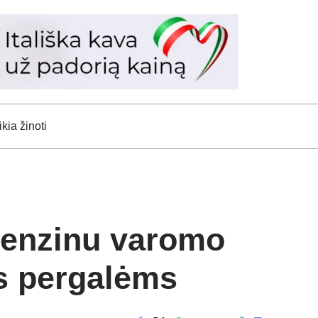
kia žinoti
 benzinu varomo
es pergalėms