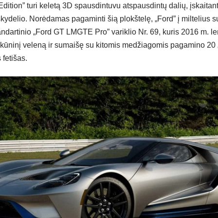
ition” turi keletą 3D spausdintuvu atspausdintų dalių, įskaitant
 skydelio. Norėdamas pagaminti šią plokštelę, „Ford” į miltelius
tandartinio „Ford GT LMGTE Pro” variklio Nr. 69, kuris 2016 m. 
lkūninį veleną ir sumaišę su kitomis medžiagomis pagamino 20 „
 fetišas.