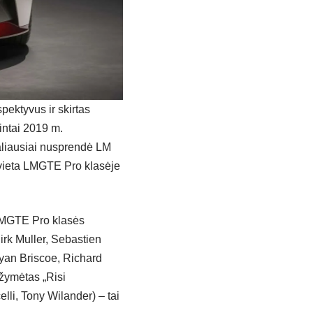
spektyvus ir skirtas
intai 2019 m.
galiausiai nusprendė LM
” vieta LMGTE Pro klasėje
LMGTE Pro klasės
rk Muller, Sebastien
yan Briscoe, Richard
ažymėtas „Risi
lli, Tony Wilander) – tai