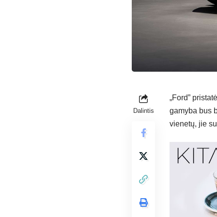
„Ford” prista
gamyba bus ba
Dalintis
vienetų, jie s