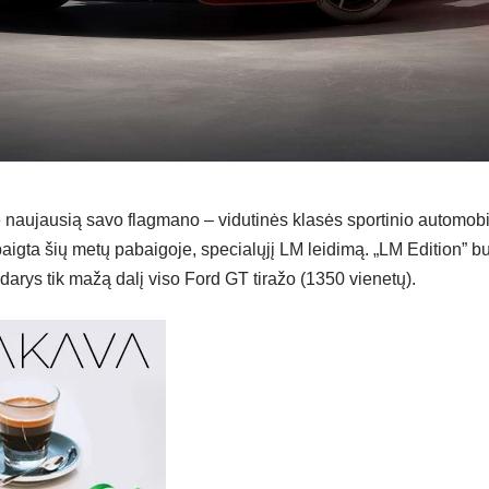
tė naujausią savo flagmano – vidutinės klasės sportinio automobi
igta šių metų pabaigoje, specialųjį LM leidimą. „LM Edition” b
udarys tik mažą dalį viso Ford GT tiražo (1350 vienetų).