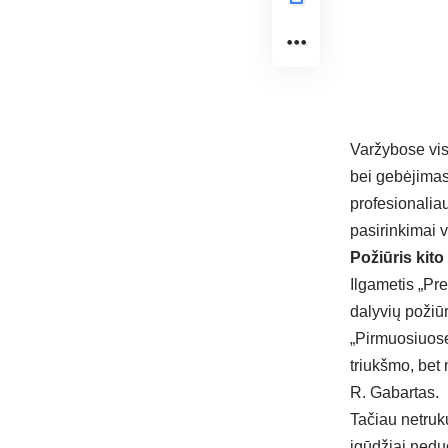
Varžybose vis
bei gebėjimas 
profesionalia
pasirinkimai va
Požiūris kito
Ilgametis „Pr
dalyvių požiū
„Pirmuosiuose
triukšmo, bet 
R. Gabartas.
Tačiau netruk
įgūdžiai nedu