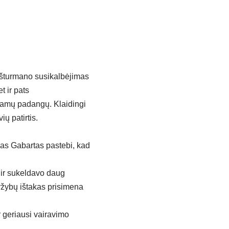
r šturmano susikalbėjimas
t ir pats
kamų padangų. Klaidingi
ių patirtis.
das Gabartas pastebi, kad
 ir sukeldavo daug
aržybų ištakas prisimena
r geriausi vairavimo