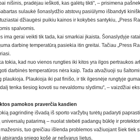
ai nišinis, pradėjau ieškoti, kas galėtų tikti“, – prisimena pašne
abartas sulaukė šonaslydžio atstovų pasiūlymo išbandyti kiniš
ntuziastai džiaugėsi puikiu kainos ir kokybės santykiu, „Press R
tomis spalvomis.
ima gerai veikti tik tada, kai smarkiai įkaista. Šonaslydyje rata
uma darbinę temperatūrą pasiekia itin greitai. Tačiau „Press Ral
riasi.
ka tokia, kad nuo vienos rungties iki kitos yra ilgos pertraukos ar
goti darbinės temperatūros nėra kaip. Tada atvažiuoji su šaltom
 plaukioja. Plaukioja iki pat finišo, ir tik ilgesnėje rungtyje guma
o dalį tenka tiesiog kovoti su nevaldomu slydimu“, – vaizdžiai e
oktos pamokos praverčia kasdien
kią pagrindinę išvadą iš sporto varžybų turėtų padaryti paprasti
 universalų patarimą – nuolat stebėti padangų būklę ir protektori
s mažesnis, tuo greičiau išlenda problemos važiuojant šiek tiek
i atsiranda sniego košė ar nešvarus lietus.