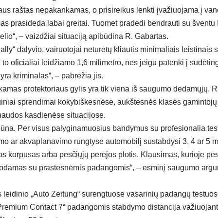
iaus raštas nepakankamas, o prisireikus lenkti įvažiuojama į va
 prasideda labai greitai. Tuomet pradedi bendrauti su šventu Pet
kelio“, – vaizdžiai situaciją apibūdina R. Gabartas.
lly“ dalyvio, vairuotojai neturėtų kliautis minimaliais leistinais
i to oficialiai leidžiamo 1,6 milimetro, nes jeigu patenki į sudėt
 yra kriminalas“, – pabrėžia jis.
amas protektoriaus gylis yra tik viena iš saugumo dedamųjų. R.
iniai sprendimai kokybiškesnėse, aukštesnės klasės gamintojų
naudos kasdienėse situacijose.
ūna. Per visus palyginamuosius bandymus su profesionalia test
mo ar akvaplanavimo rungtyse automobilį sustabdysi 3, 4 ar 5 m
os korpusas arba pėsčiųjų perėjos plotis. Klausimas, kurioje pė
iuodamas su prastesnėmis padangomis“, – esminį saugumo argu
os leidinio „Auto Zeitung“ surengtuose vasarinių padangų testuo
Premium Contact 7“ padangomis stabdymo distancija važiuojant