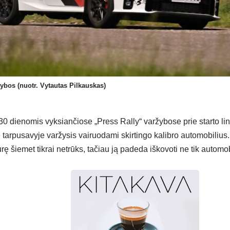
ybos (nuotr. Vytautas Pilkauskas)
 dienomis vyksiančiose „Press Rally“ varžybose prie starto lin
 tarpusavyje varžysis vairuodami skirtingo kalibro automobilius.
rę šiemet tikrai netrūks, tačiau ją padeda iškovoti ne tik automobi