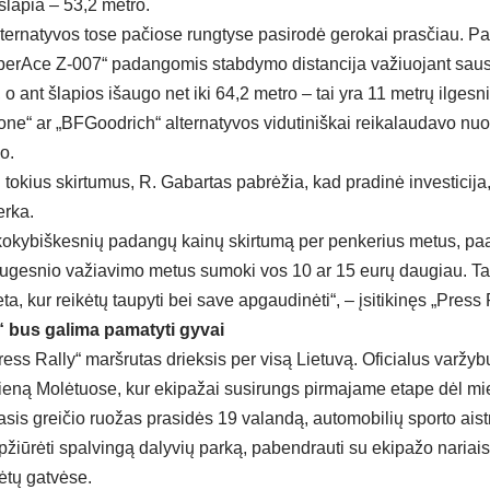
šlapia – 53,2 metro.
ternatyvos tose pačiose rungtyse pasirodė gerokai prasčiau. Pa
erAce Z-007“ padangomis stabdymo distancija važiuojant saus
, o ant šlapios išaugo net iki 64,2 metro – tai yra 11 metrų ilgesni
one“ ar „BFGoodrich“ alternatyvos vidutiniškai reikalaudavo nuo 
o.
į tokius skirtumus, R. Gabartas pabrėžia, kad pradinė investicija,
erka.
i kokybiškesnių padangų kainų skirtumą per penkerius metus, pa
ugesnio važiavimo metus sumoki vos 10 ar 15 eurų daugiau. Tai 
ieta, kur reikėtų taupyti bei save apgaudinėti“, – įsitikinęs „Press 
“ bus galima pamatyti gyvai
ess Rally“ maršrutas drieksis per visą Lietuvą. Oficialus varžyb
eną Molėtuose, kur ekipažai susirungs pirmajame etape dėl mie
sis greičio ruožas prasidės 19 valandą, automobilių sporto aistru
apžiūrėti spalvingą dalyvių parką, pabendrauti su ekipažo nariais 
ėtų gatvėse.