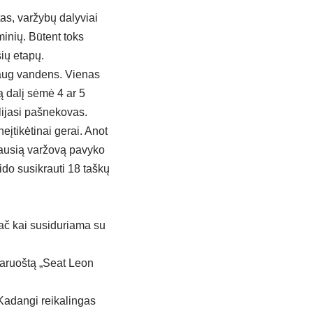
as, varžybų dalyviai
inių. Būtent toks
ių etapų.
daug vandens. Vienas
ą dalį sėmė 4 ar 5
alijasi pašnekovas.
tikėtinai gerai. Anot
iausią varžovą pavyko
do susikrauti 18 taškų
pač kai susiduriama su
paruoštą „Seat Leon
Kadangi reikalingas