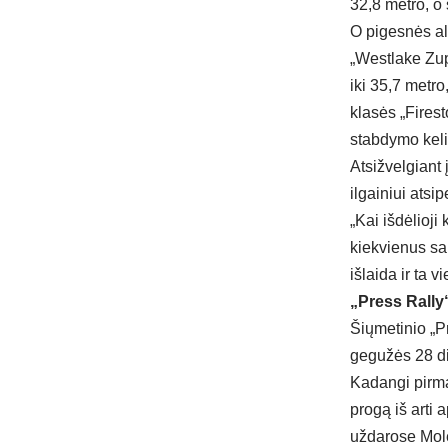
32,8 metro, o 
O pigesnės al
„Westlake Zup
iki 35,7 metro
klasės „Firest
stabdymo keli
Atsižvelgiant 
ilgainiui atsip
„Kai išdėlioj
kiekvienus sa
išlaida ir ta v
„Press Rally
Šiųmetinio „Pr
gegužės 28 di
Kadangi pirma
progą iš arti 
uždarose Mol