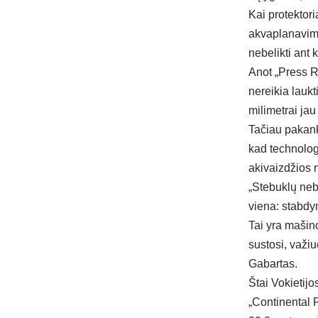
Kai protektor
akvaplanavimas
nebelikti ant 
Anot „Press Ra
nereikia laukt
milimetrai jau
Tačiau pakank
kad technolog
akivaizdžios 
„Stebuklų neb
viena: stabdy
Tai yra mašin
sustosi, važ
Gabartas.
Štai Vokietij
„Continental 