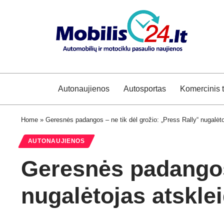
Autonaujienos
Autosportas
Komercinis 
Home
»
Geresnės padangos – ne tik dėl grožio: „Press Rally“ nugalėto
AUTONAUJIENOS
Geresnės padangos 
nugalėtojas atskle