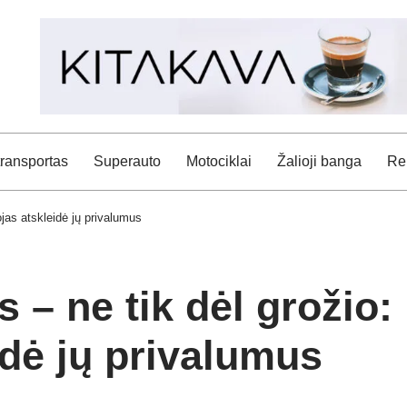
transportas
Superauto
Motociklai
Žalioji banga
Rei
jas atskleidė jų privalumus
– ne tik dėl grožio:
idė jų privalumus