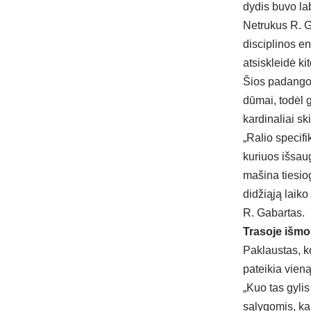
dydis buvo lab
Netrukus R. G
disciplinos e
atsiskleidė ki
Šios padangos 
dūmai, todėl g
kardinaliai ski
„Ralio specifi
kuriuos išsau
mašina tiesiog
didžiąją laik
R. Gabartas.
Trasoje išm
Paklaustas, ko
pateikia vieną
„Kuo tas gyli
sąlygomis, ka