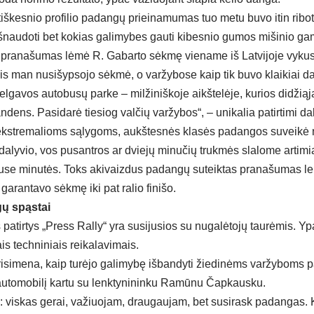
iškesnio profilio padangų prieinamumas tuo metu buvo itin ribot
šnaudoti bet kokias galimybes gauti kibesnio gumos mišinio gam
 pranašumas lėmė R. Gabarto sėkmę viename iš Latvijoje vykus
is man nusišypsojo sėkmė, o varžybose kaip tik buvo klaikiai 
elgavos autobusų parke – milžiniškoje aikštelėje, kurios didžiąj
ndens. Pasidarė tiesiog valčių varžybos“, – unikalia patirtimi d
kstremalioms sąlygoms, aukštesnės klasės padangos suveikė neį
 dalyvio, vos pusantros ar dviejų minučių trukmės slalome artim
puse minutės. Toks akivaizdus padangų suteiktas pranašumas lei
 garantavo sėkmę iki pat ralio finišo.
ų spąstai
 patirtys „Press Rally“ yra susijusios su nugalėtojų taurėmis. Y
is techniniais reikalavimais.
isimena, kaip turėjo galimybę išbandyti žiedinėms varžyboms 
utomobilį kartu su lenktynininku Ramūnu Čapkausku.
: viskas gerai, važiuojam, draugaujam, bet susirask padangas. 