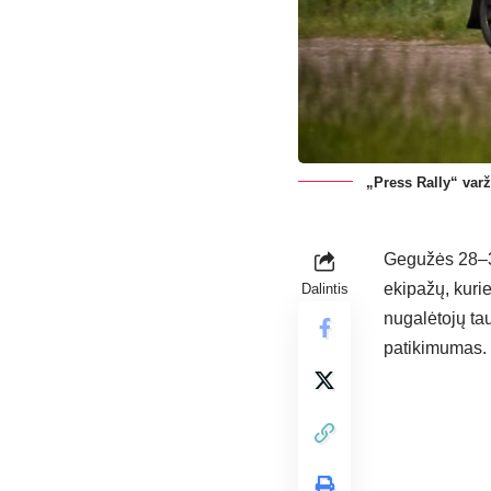
„Press Rally“ varž
Gegužės 28–30
ekipažų, kurie
Dalintis
nugalėtojų tau
patikimumas.