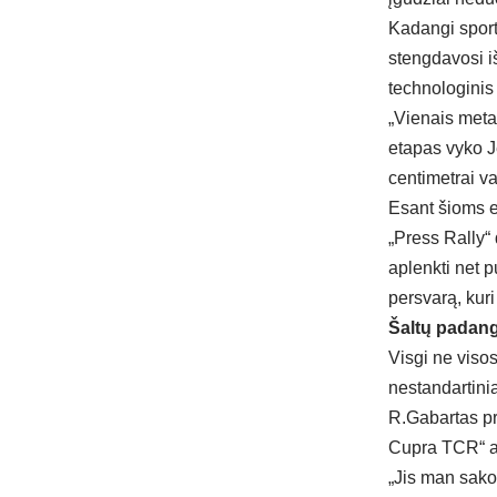
Kadangi sport
stengdavosi i
technologinis
„Vienais meta
etapas vyko J
centimetrai va
Esant šioms e
„Press Rally“
aplenkti net 
persvarą, kuri
Šaltų padang
Visgi ne visos
nestandartinia
R.Gabartas pr
Cupra TCR“ a
„Jis man sako