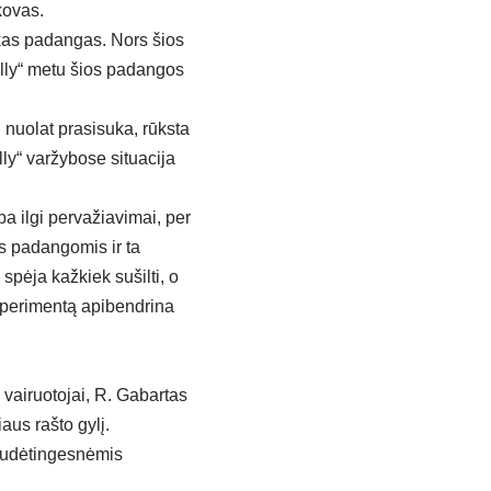
kovas.
kas padangas. Nors šios
ally“ metu šios padangos
i nuolat prasisuka, rūksta
ly“ varžybose situacija
ba ilgi pervažiavimai, per
is padangomis ir ta
 spėja kažkiek sušilti, o
ksperimentą apibendrina
 vairuotojai, R. Gabartas
aus rašto gylį.
 sudėtingesnėmis