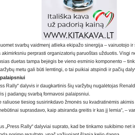
uomet svarbų vaidmenį atlieka ekipažo sinergija – vairuotojo i
akimirksniu perprasti organizatorių paruoštas užduotis. Visgi ne
usias duetas tampa bejėgis be vieno esminio komponento – tin
ržybų metu gali būti lemtingi, o tai puikiai atspindi ir pačių dalyv
 palaipsniui
ess Rally“ dalyvis ir daugkartinis šių varžybų nugalėtojas Renal
ris į padangų svarbą formavosi palaipsniui.
 raliuose tiesiog susirinkdavo žmonės su kvadratinėmis akimis
nebūtinai suprasdavo, kaip atsiranda greitis ir kas jį lemia“, – v
us „Press Rally“ dalyviai suprato, kad be tinkamo sukibimo net i
oda norimo rezultato, ypač važiuojant šlapia kelio danga.