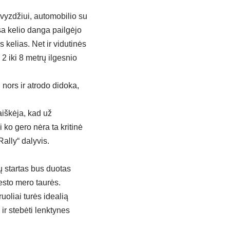
vyzdžiui, automobilio su
a kelio danga pailgėjo
s kelias. Net ir vidutinės
2 iki 8 metrų ilgesnio
 nors ir atrodo didoka,
aiškėja, kad už
ko gero nėra ta kritinė
Rally“ dalyvis.
ų startas bus duotas
sto mero taurės.
oliai turės idealią
ir stebėti lenktynes