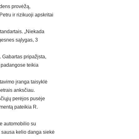
ndens provėžą,
ru ir rizikuoji apskritai
 standartais. „Niekada
ingesnes sąlygas, 3
 Gabartas pripažįsta,
 padangose teikia
avimo įranga taisyklė
etrais anksčiau.
sčiųjų perėjos pusėje
mentą pateikia R.
se automobilio su
 sausa kelio danga siekė