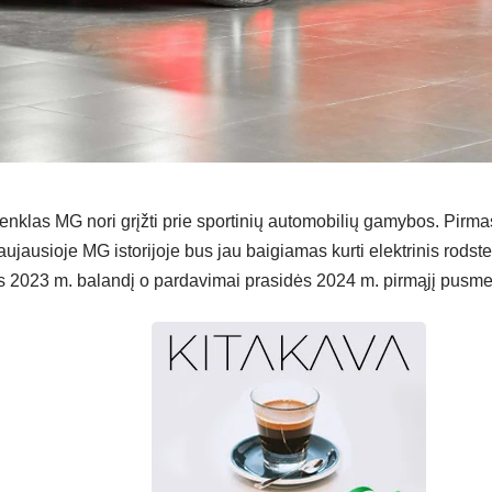
enklas MG nori grįžti prie sportinių automobilių gamybos. Pirmas
ujausioje MG istorijoje bus jau baigiamas kurti elektrinis rodster
s 2023 m. balandį o pardavimai prasidės 2024 m. pirmąjį pusmet