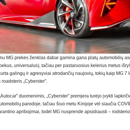
u MG prekės ženklas dabar gamina gana platų automobilių aso
kus, universalus), tačiau per pastaruosius kelerius metus išryšk
urta galingų ir agresyviai atrodančių naujovių, tokių kaip MG 7 li
 roadsteris „Cyberster”.
„Autocar” duomenimis, „Cyberster” premjera turėjo įvykti lapkrič
omobilių parodoje, tačiau šiuo metu Kinijoje vėl siaučia COVID
arantino apribojimai, todėl MG nusprendė apsidrausti – rodsterio 