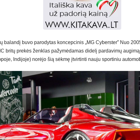
ų balandį buvo parodytas koncepcinis „MG Cyberster” Nuo 2005 
IC britų prekės ženklas pažymėdamas didelį pardavimų augimą
opoje, Indijoje) norėjo šią sėkmę įtvirtinti nauju sportiniu automob