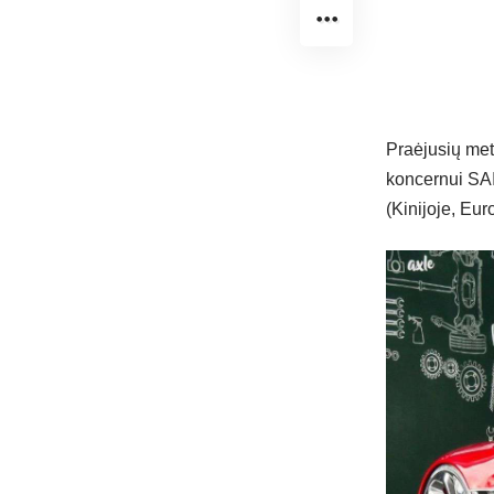
Praėjusių met
koncernui SA
(Kinijoje, Eur