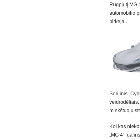
Rugpjūtį MG pa
automobilio p
pirkėjai.
Serijinis „Cyb
veidrodėliais,
minkštuoju st
Kol kas nieko 
„MG 4” dalins