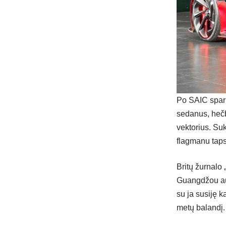
Po SAIC sparn
sedanus, hečbe
vektorius. Suk
flagmanu taps
Britų žurnalo 
Guangdžou aut
su ja susiję k
metų balandį.