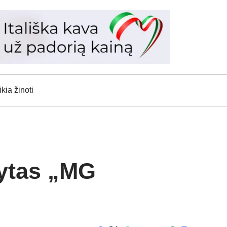
kia žinoti
tytas „MG