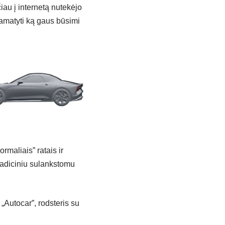
iau į internetą nutekėjo
pamatyti ką gaus būsimi
rmaliais” ratais ir
 tradiciniu sulankstomu
„Autocar”, rodsteris su