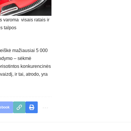
us varoma visais ratais ir
ės talpos
reiškė mažiausiai 5 000
sirodymo – sėkmė
prisotintos konkurencinės
izdį, ir tai, atrodo, yra
ebook