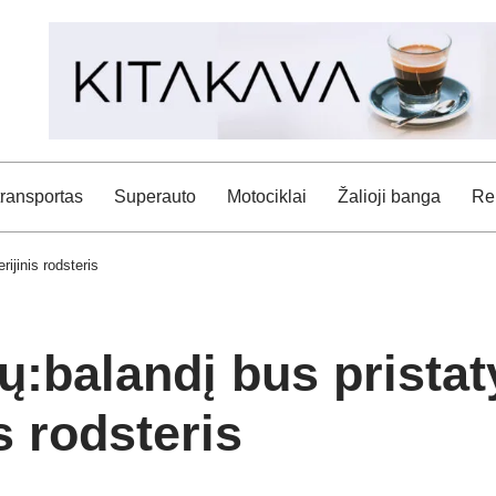
transportas
Superauto
Motociklai
Žalioji banga
Rei
ijinis rodsteris
ų:balandį bus prista
s rodsteris