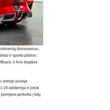
rtimentą (krosoverius,
ėjo ir sporto plėtros
ftback, o šios krypties
io antroje pusėje
-19 epidemija ir įvesti
premjera perkelta į kitų