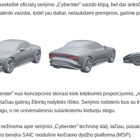
skelbė oficialų serijinio „Cyberster” vaizdo klipą, bet dar anksč
atento vaizdai, todėl jau dabar, nelaukdami premjeros, galime 
erster” nuo koncepcinio skiriasi kiek kitokiomis proporcijomis, „no
 tačiau galinių žibintų rodyklės išliko. Serijinis rodsteris bus su
ogu, o ne universalesniu sulankstomu kietuoju stogu.
nežinoma apie serijinio „Cyberster” techninę dalį, tačiau, pasak 
is bendra SAIC moduline keičiamo dydžio platforma (MSP).