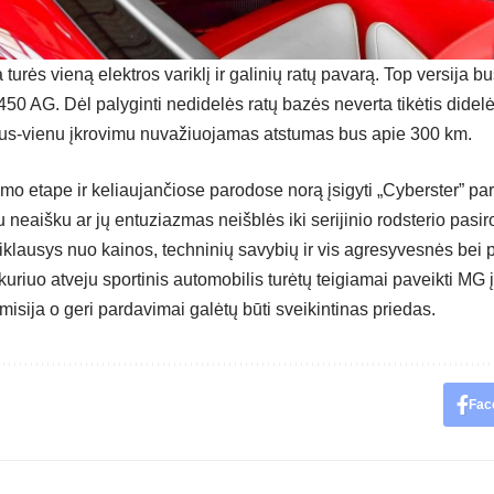
 turės vieną elektros variklį ir galinių ratų pavarą. Top versija b
450 AG. Dėl palyginti nedidelės ratų bazės neverta tikėtis didel
us-vienu įkrovimu nuvažiuojamas atstumas bus apie 300 km.
mo etape ir keliaujančiose parodose norą įsigyti „Cyberster” pa
u neaišku ar jų entuziazmas neišblės iki serijinio rodsterio pa
iklausys nuo kainos, techninių savybių ir vis agresyvesnės bei 
kuriuo atveju sportinis automobilis turėtų teigiamai paveikti MG įva
misija o geri pardavimai galėtų būti sveikintinas priedas.
Fac