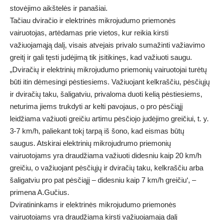
stovėjimo aikštelės ir panašiai.
Tačiau dviračio ir elektrinės mikrojudumo priemonės
vairuotojas, artėdamas prie vietos, kur reikia kirsti
važiuojamąją dalį, visais atvejais privalo sumažinti važiavimo
greitį ir gali tęsti judėjimą tik įsitikinęs, kad važiuoti saugu.
„Dviračių ir elektrinių mikrojudumo priemonių vairuotojai turėtų
būti itin dėmesingi pėstiesiems. Važiuojant kelkraščiu, pėsčiųjų
ir dviračių taku, šaligatviu, privaloma duoti kelią pėstiesiems,
neturima jiems trukdyti ar kelti pavojaus, o pro pėsčiąjį
leidžiama važiuoti greičiu artimu pėsčiojo judėjimo greičiui, t. y.
3-7 km/h, paliekant tokį tarpą iš šono, kad eismas būtų
saugus. Atskirai elektrinių mikrojudrumo priemonių
vairuotojams yra draudžiama važiuoti didesniu kaip 20 km/h
greičiu, o važiuojant pėsčiųjų ir dviračių taku, kelkraščiu arba
šaligatviu pro pat pėsčiąjį – didesniu kaip 7 km/h greičiu‘, –
primena A.Gučius.
Dviratininkams ir elektrinės mikrojudumo priemonės
vairuotojams yra draudžiama kirsti važiuojamają dalį