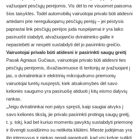
važiuojant pėsčiųjų perėjomis. Vis dėl to ne visuomet paisoma
šios taisyklės. Todėl automobilių vairuotojai privalo būti atidesni
artėdami prie nereguliuojamų pėsčiųjų perėjų – jei pėstysis
paprastai link pėsčiųjų perėjos juda nuspėjamai ir yra laiko
pasiruošti stabdyti, atvažiuojančio dviratininko galite ir
nepastebėti ar nespėti sustabdyti dėl jo pasirinkto greičio.
Vairuotojai privalo būti atidesni ir pasirinkti saugų greitį
Pasak Agniaus Gučiaus, vairuotojai privalo būti atidesni ties
pėsčiųjų perėjomis, išvažiavimuose iš teritorijų ar įvažiuojant į
jas, o dviratininkai ir elektrinių mikrojudrumo priemonių
vairuotojai turėtų nuspręsti, kiek atsakomybės dėl savo
kelionės saugumo yra pasiruošę atiduoti į kitų eismo dalyvių
rankas.
„Jeigu dviratininkai nori patys spręsti, kaip saugiai atvyks į
savo kelionės tikslą, jie privalo pasirinkti protingą saugų greitį,
t. y. tokį, kad bet kuriuo momentu pavyktų sustabdyti priemonę
ir išvengti susidūrimo su netikėta kliūtimi. Mieste judėjimas yra
itin intensyvus ir niekas negali garantuoti, kad visi kelyje sutikti