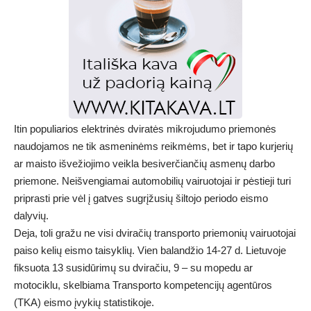
Itin populiarios elektrinės dviratės mikrojudumo priemonės
naudojamos ne tik asmeninėms reikmėms, bet ir tapo kurjerių
ar maisto išvežiojimo veikla besiverčiančių asmenų darbo
priemone. Neišvengiamai automobilių vairuotojai ir pėstieji turi
priprasti prie vėl į gatves sugrįžusių šiltojo periodo eismo
dalyvių.
Deja, toli gražu ne visi dviračių transporto priemonių vairuotojai
paiso kelių eismo taisyklių. Vien balandžio 14-27 d. Lietuvoje
fiksuota 13 susidūrimų su dviračiu, 9 – su mopedu ar
motociklu, skelbiama Transporto kompetencijų agentūros
(TKA) eismo įvykių statistikoje.