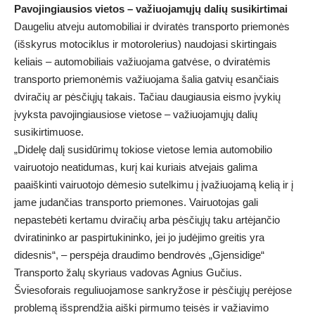
Pavojingiausios vietos – važiuojamųjų dalių susikirtimai
Daugeliu atveju automobiliai ir dviratės transporto priemonės
(išskyrus motociklus ir motorolerius) naudojasi skirtingais
keliais – automobiliais važiuojama gatvėse, o dviratėmis
transporto priemonėmis važiuojama šalia gatvių esančiais
dviračių ar pėsčiųjų takais. Tačiau daugiausia eismo įvykių
įvyksta pavojingiausiose vietose – važiuojamųjų dalių
susikirtimuose.
„Didelę dalį susidūrimų tokiose vietose lemia automobilio
vairuotojo neatidumas, kurį kai kuriais atvejais galima
paaiškinti vairuotojo dėmesio sutelkimu į įvažiuojamą kelią ir į
jame judančias transporto priemones. Vairuotojas gali
nepastebėti kertamu dviračių arba pėsčiųjų taku artėjančio
dviratininko ar paspirtukininko, jei jo judėjimo greitis yra
didesnis“, – perspėja draudimo bendrovės „Gjensidige“
Transporto žalų skyriaus vadovas Agnius Gučius.
Šviesoforais reguliuojamose sankryžose ir pėsčiųjų perėjose
problemą išsprendžia aiški pirmumo teisės ir važiavimo