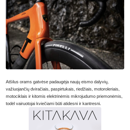
Atšilus orams gatvėse padaugėja naujų eismo dalyvių,
važiuojančių dviračiais, paspirtukais, riedžiais, motoroleriais,
motociklais ir kitomis elektrinėmis mikrojudumo priemonėmis,
todėl vairuotojai kviečiami būti atidesni ir kantresni.