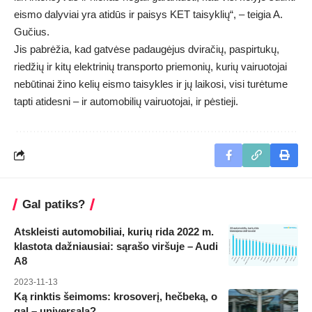
eismo dalyviai yra atidūs ir paisys KET taisyklių“, – teigia A.
Gučius.
Jis pabrėžia, kad gatvėse padaugėjus dviračių, paspirtukų,
riedžių ir kitų elektrinių transporto priemonių, kurių vairuotojai
nebūtinai žino kelių eismo taisykles ir jų laikosi, visi turėtume
tapti atidesni – ir automobilių vairuotojai, ir pėstieji.
Gal patiks?
Atskleisti automobiliai, kurių rida 2022 m.
klastota dažniausiai: sąrašo viršuje – Audi
A8
2023-11-13
Ką rinktis šeimoms: krosoverį, hečbeką, o
gal – universalą?