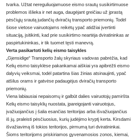
tvarka. Užtat nereguliuojamuose eismo srautų susikirtimuose
problemos išlieka ir net auga, daugėjant greičiau už įprastą
pėsčiųjų srautą judančių dviračių transporto priemonių. Todėl
šiose vietose vairuotojams reikėtų ypač atidžiai įvertinti
situaciją, įsitikinti, kad prie susikirtimo neartėja dviratininkas ar
paspirtukininkas, ir tik tuomet tęsti manevrą.
Verta pasikartoti
kelių eismo taisykles
„Gjensidige“ Transporto žalų skyriaus vadovas pabrėžia, kad
Kelių eismo taisyklėse pakankamai aiškiai yra apibrėžti eismo
dalyvių veiksmai, todėl patartina šias žinias atsinaujinti, ypač
atšilus orams ir gatvėse padaugėjus dviračių transporto
priemonių.
Viena labiausiai nepaisomų ir galbūt dalies vairuotojų pamiršta
Kelių eismo taisyklių nuostata, įpareigojanti vairuotojus,
įvažiuojančius į šalia esančias teritorijas arba išvažiuojančius
iš jų, praleisti pėsčiuosius, kurių judėjimo kryptį kerta. Kirsdami
išvažiavimą iš tokios teritorijos, pirmumą turi dviratininkai.
Šioms teritorijoms priskiriamos gyvenamosios zonos, kiemai,