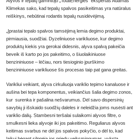
Alyvos ir tepalų gamintojo „TotalEnergies“ ekspertas Adamas
Klimekas sako, kad tepalų spalvos pasikeitimas yra natūralus
reiškinys, nebūtinai rodantis tepalų nusidėvėjimą.
„Įprastai tepalo spalvos tamsėjimą lemia degimo produktai,
pirmiausia, suodžiai. Dyzeliniuose varikliuose, kur degimo
produktų kiekis yra gerokai didesnis, alyva spalvą pakeičia
beveik iš karto po jos pakeitimo, o šiuolaikiniuose
benzininiuose – lėčiau, nors tiesioginio įpurškimo
benzininiuose varikliuose šis procesas taip pat gana greitas.
Varikliui veikiant, alyva cirkuliuoja variklio tepimo kanaluose ir
aušina bei tepa komponentus, veikiančius šalia degimo zonos,
kur surenka ir pašalina nešvarumus. Dėl savo dispersinių
savybių ji išskaido suodžių daleles ir neleidžia joms nusėsti ant
variklio dalių. Stambesni teršalai sulaikomi alyvos filtre, o
smulkesni lieka alyvoje iki jos pakeitimo. Reguliarus alyvos
keitimas svarbus ne dėl jos spalvos pokyčio, o dėl to, kad
laikui bėgant silpnėja jos priedų veiksmingumas, vyksta