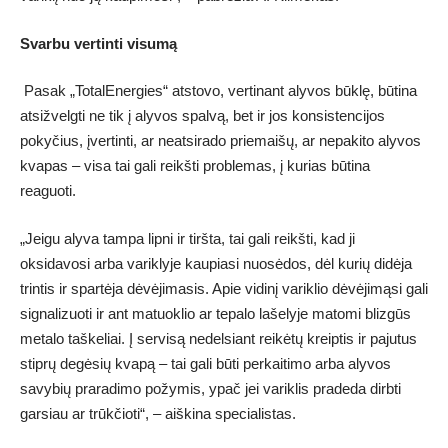
Svarbu vertinti visumą
Pasak „TotalEnergies“ atstovo, vertinant alyvos būklę, būtina
atsižvelgti ne tik į alyvos spalvą, bet ir jos konsistencijos
pokyčius, įvertinti, ar neatsirado priemaišų, ar nepakito alyvos
kvapas – visa tai gali reikšti problemas, į kurias būtina
reaguoti.
„Jeigu alyva tampa lipni ir tiršta, tai gali reikšti, kad ji
oksidavosi arba variklyje kaupiasi nuosėdos, dėl kurių didėja
trintis ir spartėja dėvėjimasis. Apie vidinį variklio dėvėjimąsi gali
signalizuoti ir ant matuoklio ar tepalo lašelyje matomi blizgūs
metalo taškeliai. Į servisą nedelsiant reikėtų kreiptis ir pajutus
stiprų degėsių kvapą – tai gali būti perkaitimo arba alyvos
savybių praradimo požymis, ypač jei variklis pradeda dirbti
garsiau ar trūkčioti“, – aiškina specialistas.