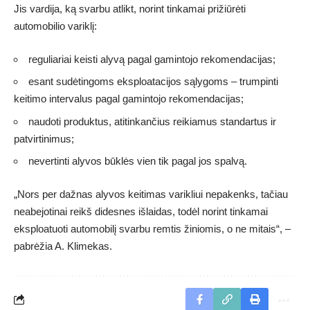
Jis vardija, ką svarbu atlikt, norint tinkamai prižiūrėti
automobilio variklį:
reguliariai keisti alyvą pagal gamintojo rekomendacijas;
esant sudėtingoms eksploatacijos sąlygoms – trumpinti
keitimo intervalus pagal gamintojo rekomendacijas;
naudoti produktus, atitinkančius reikiamus standartus ir
patvirtinimus;
nevertinti alyvos būklės vien tik pagal jos spalvą.
„Nors per dažnas alyvos keitimas varikliui nepakenks, tačiau
neabejotinai reikš didesnes išlaidas, todėl norint tinkamai
eksploatuoti automobilį svarbu remtis žiniomis, o ne mitais“, –
pabrėžia A. Klimekas.