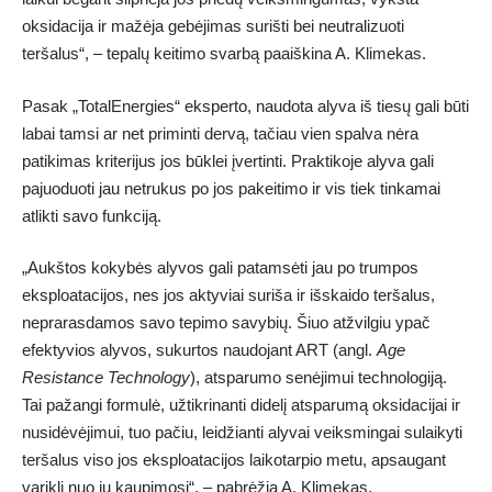
oksidacija ir mažėja gebėjimas surišti bei neutralizuoti
teršalus“, – tepalų keitimo svarbą paaiškina A. Klimekas.
Pasak „TotalEnergies“ eksperto, naudota alyva iš tiesų gali būti
labai tamsi ar net priminti dervą, tačiau vien spalva nėra
patikimas kriterijus jos būklei įvertinti. Praktikoje alyva gali
pajuoduoti jau netrukus po jos pakeitimo ir vis tiek tinkamai
atlikti savo funkciją.
„Aukštos kokybės alyvos gali patamsėti jau po trumpos
eksploatacijos, nes jos aktyviai suriša ir išskaido teršalus,
neprarasdamos savo tepimo savybių. Šiuo atžvilgiu ypač
efektyvios alyvos, sukurtos naudojant ART (angl.
Age
Resistance Technology
), atsparumo senėjimui technologiją.
Tai pažangi formulė, užtikrinanti didelį atsparumą oksidacijai ir
nusidėvėjimui, tuo pačiu, leidžianti alyvai veiksmingai sulaikyti
teršalus viso jos eksploatacijos laikotarpio metu, apsaugant
variklį nuo jų kaupimosi“, – pabrėžia A. Klimekas.