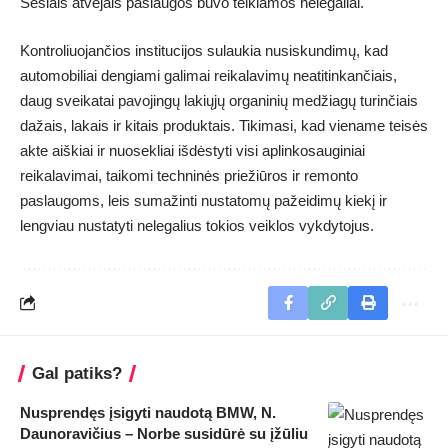
Šešiais atvejais paslaugos buvo teikiamos nelegaliai.
Kontroliuojančios institucijos sulaukia nusiskundimų, kad
automobiliai dengiami galimai reikalavimų neatitinkančiais,
daug sveikatai pavojingų lakiųjų organinių medžiagų turinčiais
dažais, lakais ir kitais produktais. Tikimasi, kad viename teisės
akte aiškiai ir nuosekliai išdėstyti visi aplinkosauginiai
reikalavimai, taikomi techninės priežiūros ir remonto
paslaugoms, leis sumažinti nustatomų pažeidimų kiekį ir
lengviau nustatyti nelegalius tokios veiklos vykdytojus.
Gal patiks?
Nusprendęs įsigyti naudotą BMW, N.
Daunoravičius – Norbe susidūrė su įžūliu