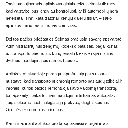
Todėl atnaujinamais aplinkosauginiais reikalavimais tikimės,
kad valstybei bus lengviau kontroliuoti, ar iš automobilių nėra
neteisėtai išimti katalizatoriai, kietųjų dalelių filtrai“, – sako
aplinkos ministras Simonas Gentvilas.
Dėl tos pačios priežasties Seimas praėjusią savaitę apsvarstė
Administracinių nusižengimų kodekso pataisas, pagal kurias
už transporto priemonių, kurių teršalų kiekis viršija ribinius
dydžius, naudojimą didinamos baudos.
Aplinkos ministerijoje parengtu aprašu taip pat siūloma
nustatyti, kad transporto priemonių remonto paslaugų teikėjai ir
įmonės, kurios pačios remontuoja savo valdomą transportą,
turi apskaityti pakartotiniam naudojimui tinkamas autodalis.
Taip siekiama riboti nelegalią jų prekybą, diegti skaidrius
žiedinės ekonomikos principus.
Kartu mažinant aplinkos oro taršą lakiaisiais organiniais