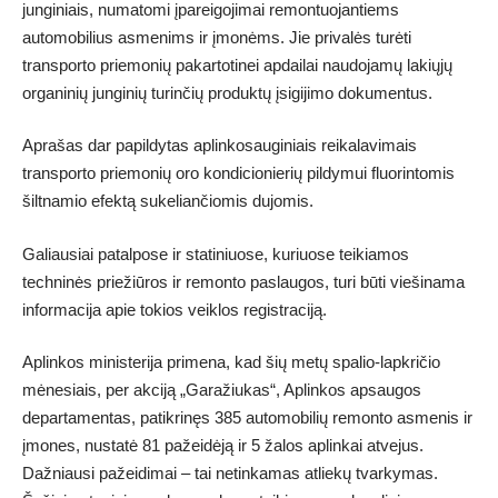
junginiais, numatomi įpareigojimai remontuojantiems
automobilius asmenims ir įmonėms. Jie privalės turėti
transporto priemonių pakartotinei apdailai naudojamų lakiųjų
organinių junginių turinčių produktų įsigijimo dokumentus.
Aprašas dar papildytas aplinkosauginiais reikalavimais
transporto priemonių oro kondicionierių pildymui fluorintomis
šiltnamio efektą sukeliančiomis dujomis.
Galiausiai patalpose ir statiniuose, kuriuose teikiamos
techninės priežiūros ir remonto paslaugos, turi būti viešinama
informacija apie tokios veiklos registraciją.
Aplinkos ministerija primena, kad šių metų spalio-lapkričio
mėnesiais, per akciją „Garažiukas“, Aplinkos apsaugos
departamentas, patikrinęs 385 automobilių remonto asmenis ir
įmones, nustatė 81 pažeidėją ir 5 žalos aplinkai atvejus.
Dažniausi pažeidimai – tai netinkamas atliekų tvarkymas.