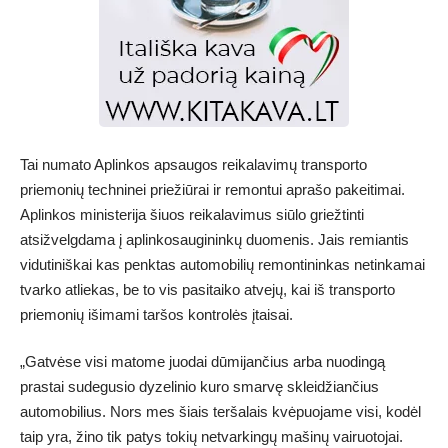
Tai numato
Aplinkos apsaugos reikalavimų transporto
priemonių techninei priežiūrai ir remontui aprašo pakeitimai
.
Aplinkos ministerija šiuos reikalavimus siūlo griežtinti
atsižvelgdama į aplinkosaugininkų duomenis. Jais remiantis
vidutiniškai kas penktas automobilių remontininkas netinkamai
tvarko atliekas, be to vis pasitaiko atvejų, kai iš transporto
priemonių išimami taršos kontrolės įtaisai.
„Gatvėse visi matome juodai dūmijančius arba nuodingą
prastai sudegusio dyzelinio kuro smarvę skleidžiančius
automobilius. Nors mes šiais teršalais kvėpuojame visi, kodėl
taip yra, žino tik patys tokių netvarkingų mašinų vairuotojai.