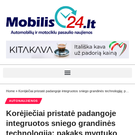
Home
»
Korėjiečiai pristatė padangoje integruotos sniego grandinės technologiją: pakaks mygtuko paspaudimo
AUTONAUJIENOS
Korėjiečiai pristatė padangoje
integruotos sniego grandinės
technologiją: pakaks mygtuko