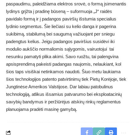
paspaudimu, paleidžiama elektros srovė, o formą įsimenantis
lydinys grįžta į pradinę būseną – suformuoja „J“ raidės
pavidalo formą ir į padangos paviršių išstumia specialius
lydinio segmentus. Šie liečiasi su kelio danga ir pagerina
sukibimą, stabilumą bei saugumą važiuojant per sniegu
padengtus kelius. Jeigu padangos paviršius susidėvi iki
modulio aukščio normaliomis sąlygomis, vairuotojui tai
nesunku pamatyti plika akimi. Savo ruožtu, tai palengvina
apsisprendimą pakeisti padangas naujomis, nelaukiant, kol
šios taps visiškai netinkamos naudoti. Šiuo metu laukiama
šios technologijos patento patvirtinimų tiek Pietų Korėjoje, tiek
Jungtinėse Amerikos Valstijose. Dar labiau patobulinus
technologiją, atlikus išsamius patvarumo bei eksploatacinių
savybių bandymus ir peržiūrėjus atskirų rinkų reglamentus
planuojama pradėti masinę gamybą.