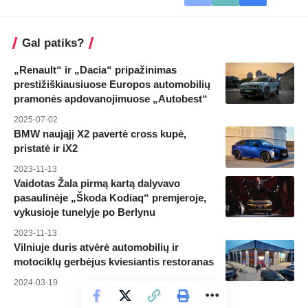
Gal patiks?
„Renault“ ir „Dacia“ pripažinimas
prestižiškiausiuose Europos automobilių
pramonės apdovanojimuose „Autobest“
2025-07-02
BMW naująjį X2 pavertė cross kupė,
pristatė ir iX2
2023-11-13
Vaidotas Žala pirmą kartą dalyvavo
pasaulinėje „Škoda Kodiaq“ premjeroje,
vykusioje tunelyje po Berlynu
2023-11-13
Vilniuje duris atvėrė automobilių ir
motociklų gerbėjus kviesiantis restoranas
2024-03-19