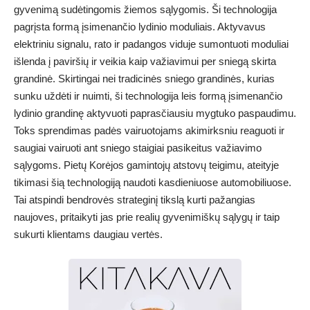
gyvenimą sudėtingomis žiemos sąlygomis. Ši technologija
pagrįsta formą įsimenančio lydinio moduliais. Aktyvavus
elektriniu signalu, rato ir padangos viduje sumontuoti moduliai
išlenda į paviršių ir veikia kaip važiavimui per sniegą skirta
grandinė. Skirtingai nei tradicinės sniego grandinės, kurias
sunku uždėti ir nuimti, ši technologija leis formą įsimenančio
lydinio grandinę aktyvuoti paprasčiausiu mygtuko paspaudimu.
Toks sprendimas padės vairuotojams akimirksniu reaguoti ir
saugiai vairuoti ant sniego staigiai pasikeitus važiavimo
sąlygoms. Pietų Korėjos gamintojų atstovų teigimu, ateityje
tikimasi šią technologiją naudoti kasdieniuose automobiliuose.
Tai atspindi bendrovės strateginį tikslą kurti pažangias
naujoves, pritaikyti jas prie realių gyvenimiškų sąlygų ir taip
sukurti klientams daugiau vertės.