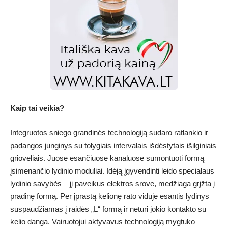
Kaip tai veikia?
Integruotos sniego grandinės technologiją sudaro ratlankio ir
padangos junginys su tolygiais intervalais išdėstytais išilginiais
grioveliais. Juose esančiuose kanaluose sumontuoti formą
įsimenančio lydinio moduliai. Idėją įgyvendinti leido specialaus
lydinio savybės – jį paveikus elektros srove, medžiaga grįžta į
pradinę formą. Per įprastą kelionę rato viduje esantis lydinys
suspaudžiamas į raidės „L“ formą ir neturi jokio kontakto su
kelio danga. Vairuotojui aktyvavus technologiją mygtuko