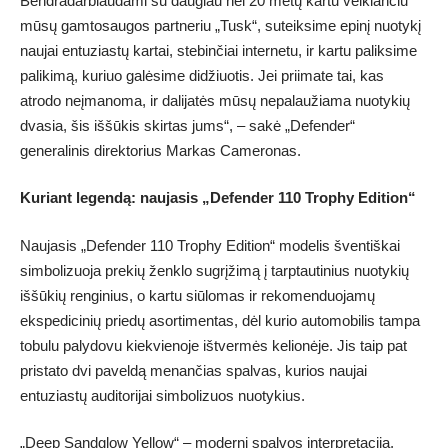
Bendradarbiaudami su daugiau nei 20 metų kartu veikiančiu
mūsų gamtosaugos partneriu „Tusk“, suteiksime epinį nuotykį
naujai entuziastų kartai, stebinčiai internetu, ir kartu paliksime
palikimą, kuriuo galėsime didžiuotis. Jei priimate tai, kas
atrodo neįmanoma, ir dalijatės mūsų nepalaužiama nuotykių
dvasia, šis iššūkis skirtas jums“, – sakė „Defender“
generalinis direktorius Markas Cameronas.
Kuriant legendą: naujasis „Defender 110 Trophy Edition“
Naujasis „Defender 110 Trophy Edition“ modelis šventiškai
simbolizuoja prekių ženklo sugrįžimą į tarptautinius nuotykių
iššūkių renginius, o kartu siūlomas ir rekomenduojamų
ekspedicinių priedų asortimentas, dėl kurio automobilis tampa
tobulu palydovu kiekvienoje ištvermės kelionėje. Jis taip pat
pristato dvi paveldą menančias spalvas, kurios naujai
entuziastų auditorijai simbolizuos nuotykius.
„Deep Sandglow Yellow“ – moderni spalvos interpretacija,