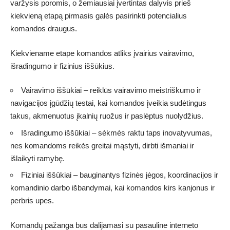
varžysis poromis, o žemiausiai įvertintas dalyvis prieš
kiekvieną etapą pirmasis galės pasirinkti potencialius
komandos draugus.
Kiekviename etape komandos atliks įvairius vairavimo,
išradingumo ir fizinius iššūkius.
Vairavimo iššūkiai – reiklūs vairavimo meistriškumo ir
navigacijos įgūdžių testai, kai komandos įveikia sudėtingus
takus, akmenuotus įkalnių ruožus ir paslėptus nuolydžius.
Išradingumo iššūkiai – sėkmės raktu taps inovatyvumas,
nes komandoms reikės greitai mąstyti, dirbti išmaniai ir
išlaikyti ramybę.
Fiziniai iššūkiai – bauginantys fizinės jėgos, koordinacijos ir
komandinio darbo išbandymai, kai komandos kirs kanjonus ir
perbris upes.
Komandų pažanga bus dalijamasi su pasauline interneto