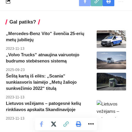
Gal patiks?
„Mercedes-Benz Vito“ švenčia 25-erių
metų jubiliejų
2023-11-13
„Volvo Trucks“ atnaujina vairuotojo
budrumo stebėsenos sistemą
2025-09-23
Šeštą kartą iš eilės: „Scania“
sunkiasvoris laimėjo „Metų žaliojo
sunkvežimio 2022“ titulą
2023-11-13
Lietuvos vežėjams – patogesnė kelių
rinkliavos apskaita Skandinavijoje
2023-11-13