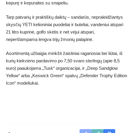
kepurę ir kepuraites su snapeliu.
Tarp patvarių ir praktiškų daiktų – sandarūs, nepraleidžiantys
skysčių YETI kelioniniai puodeliai ir buteliai, vandeniui atspari
21 litro kuprinė, golfo skėtis ir net vėjui atspari,
neperšlampama lengva trijų žmonių palapinė.
Asortimentą užbaigia minkšti žaisliniai raganosiai bei liūtai, iš
kurių kiekvieno pardavimo po 7,50 svaro sterlingų (apie 8,5
euro) paaukojama „Tusk“ organizacijai, ir „Deep Sandglow
Yellow“ arba „Keswick Green“ spalvų „Defender Trophy Edition
Icon“ modeliukai.