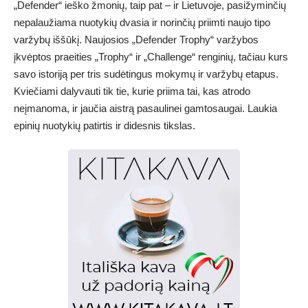
„Defender“ ieško žmonių, taip pat – ir Lietuvoje, pasižyminčių
nepalaužiama nuotykių dvasia ir norinčių priimti naujo tipo
varžybų iššūkį. Naujosios „Defender Trophy“ varžybos
įkvėptos praeities „Trophy“ ir „Challenge“ renginių, tačiau kurs
savo istoriją per tris sudėtingus mokymų ir varžybų etapus.
Kviečiami dalyvauti tik tie, kurie priima tai, kas atrodo
neįmanoma, ir jaučia aistrą pasaulinei gamtosaugai. Laukia
epinių nuotykių patirtis ir didesnis tikslas.