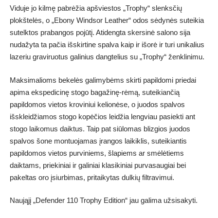
Viduje jo kilmę pabrėžia apšviestos „Trophy“ slenksčių
plokštelės, o „Ebony Windsor Leather“ odos sėdynės suteikia
sutelktos prabangos pojūtį. Atidengta skersinė salono sija
nudažyta ta pačia išskirtine spalva kaip ir išorė ir turi unikalius
lazeriu graviruotus galinius dangtelius su „Trophy“ ženklinimu.
Maksimalioms bekelės galimybėms skirti papildomi priedai
apima ekspedicinę stogo bagažinę-rėmą, suteikiančią
papildomos vietos kroviniui kelionėse, o juodos spalvos
išskleidžiamos stogo kopėčios leidžia lengviau pasiekti ant
stogo laikomus daiktus. Taip pat siūlomas blizgios juodos
spalvos šone montuojamas įrangos laikiklis, suteikiantis
papildomos vietos purviniems, šlapiems ar smėlėtiems
daiktams, priekiniai ir galiniai klasikiniai purvasaugiai bei
pakeltas oro įsiurbimas, pritaikytas dulkių filtravimui.
Naująjį „Defender 110 Trophy Edition“ jau galima užsisakyti.