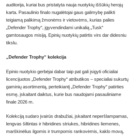
auditorija, kuriai bus pristatyta nauja nuotykių iššūkių herojų
karta. Pasaulinio finalo nugalėtojai gaus galimybę palikti
teigiamą palikimą žmonėms ir vietovėms, kurias palies
„Defender Trophy“, įgyvendindami unikalią „Tusk“
gamtosaugos misiją. Epinių nuotykių patirtis virs dar didesniu
tikslu.
„Defender Trophy“ kolekcija
Epinio nuotykio gerbėjai dabar taip pat gali įsigyti oficialiai
licencijuotos „Defender Trophy“ atributikos – specialiai sukurtų
gaminių asortimentą, perteikiantį „Defender Trophy“ patirties
esmę, įskaitant daiktus, kurie bus naudojami pasauliniame
finale 2026 m.
Kolekciją sudaro įvairūs drabužiai, įskaitant neperšlampamas,
lengvas šiltintas ir hibridines striukes, hibridines liemenes,
marškinėlius ilgomis ir trumpomis rankovėmis, kaklo movą,