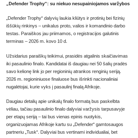
„Defender Trophy“: su niekuo nesupainiojamos varžybos
„Defender Trophy“ dalyvių laukia kliūtys ir protinių bei fizinių
iššūkių rinkinys – unikalus proto, valios ir komandinio darbo
testas. Paraiškos jau priimamos, o registracijos galutinis
terminas – 2026 m. kovo 10 d.
Užsidarius paraiškų teikimui, prasidės atgalinis skaičiavimas
iki pasaulinio finalo. Kandidatai iš daugiau nei 50 šalių pradės
savo kelionę link jo per regioninių atrankos renginių seriją.
2026 m. regioniniuose finaluose bus išrinkti nacionaliniai
nugalėtojai, kurie vyks į pasaulinį finalą Afrikoje.
Daugiau detalių apie unikalų finalo formatą bus paskelbta
vėliau, tačiau pasaulinio finalo dalyviai varžysis tarpusavyje
per etapų seriją – tai bus vienas epinis nuotykis,
organizuojamas Afrikoje kartu su „Defender“ gamtosaugos
partneriu „Tusk“. Dalyviai bus vertinami individualiai, bet