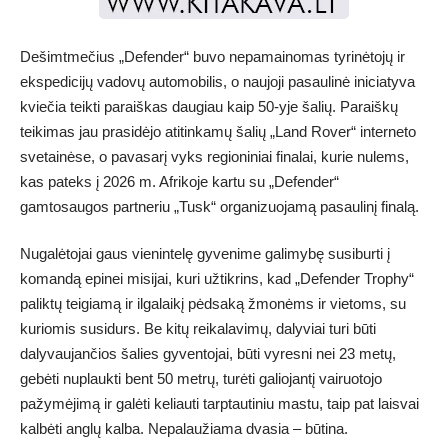
Dešimtmečius „Defender“ buvo nepamainomas tyrinėtojų ir
ekspedicijų vadovų automobilis, o naujoji pasaulinė iniciatyva
kviečia teikti paraiškas daugiau kaip 50-yje šalių. Paraiškų
teikimas jau prasidėjo atitinkamų šalių „Land Rover“ interneto
svetainėse, o pavasarį vyks regioniniai finalai, kurie nulems,
kas pateks į 2026 m. Afrikoje kartu su „Defender“
gamtosaugos partneriu „Tusk“ organizuojamą pasaulinį finalą.
Nugalėtojai gaus vienintelę gyvenime galimybę susiburti į
komandą epinei misijai, kuri užtikrins, kad „Defender Trophy“
paliktų teigiamą ir ilgalaikį pėdsaką žmonėms ir vietoms, su
kuriomis susidurs. Be kitų reikalavimų, dalyviai turi būti
dalyvaujančios šalies gyventojai, būti vyresni nei 23 metų,
gebėti nuplaukti bent 50 metrų, turėti galiojantį vairuotojo
pažymėjimą ir galėti keliauti tarptautiniu mastu, taip pat laisvai
kalbėti anglų kalba. Nepalaužiama dvasia – būtina.