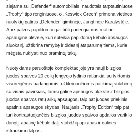
siejama su „Defender“ automobiliais, naudotais tarptautiniuose
„Trophy“ tipo renginiuose, o „Keswick Green“ primena vietines
nuotykių patirtis „Defender“ gimtinėje, Jungtinėje Karalystėje.
Abi spalvos papildomai gali būti padengiamos matine
apsaugine plėvele, kuri suteikia papildomą kėbulo apsaugos
sluoksnį, užtikrina ramybę ir didesnį atsparumą tiems, kurie
mėgsta nuklysti nuo pramintų takų.
Nuotykiams paruoštoje komplektacijoje yra nauji blizgios
juodos spalvos 20 colių lengvojo lydinio ratlankiai su tvirtomis
visureigėmis padangomis, užtikrinančiomis patikimą sukibimą
su visais paviršiais, tamsi galinė apsaugos plokštė ir blizgios
juodos spalvos ratų arkų apsaugos, taip pat juodas priekinis
apatinis apsaugos skydas. Naujasis „Trophy Edition“ taip pat
turi kontrastuojančios blizgios juodos spalvos apdailos variklio
dangtį, apatinę kėbulo dalį, stabdžių apkabas ir galines
ištraukimo kilpas.