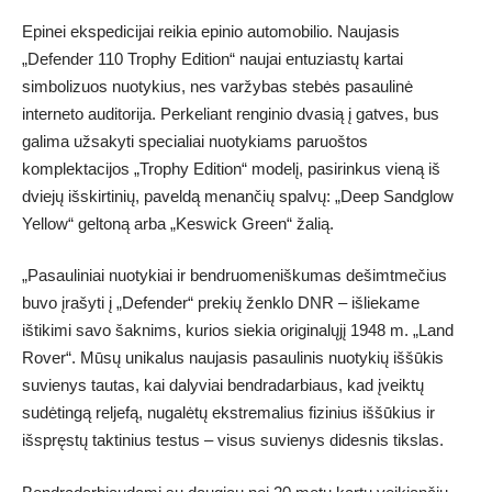
Epinei ekspedicijai reikia epinio automobilio. Naujasis
„Defender 110 Trophy Edition“ naujai entuziastų kartai
simbolizuos nuotykius, nes varžybas stebės pasaulinė
interneto auditorija. Perkeliant renginio dvasią į gatves, bus
galima užsakyti specialiai nuotykiams paruoštos
komplektacijos „Trophy Edition“ modelį, pasirinkus vieną iš
dviejų išskirtinių, paveldą menančių spalvų: „Deep Sandglow
Yellow“ geltoną arba „Keswick Green“ žalią.
„Pasauliniai nuotykiai ir bendruomeniškumas dešimtmečius
buvo įrašyti į „Defender“ prekių ženklo DNR – išliekame
ištikimi savo šaknims, kurios siekia originalųjį 1948 m. „Land
Rover“. Mūsų unikalus naujasis pasaulinis nuotykių iššūkis
suvienys tautas, kai dalyviai bendradarbiaus, kad įveiktų
sudėtingą reljefą, nugalėtų ekstremalius fizinius iššūkius ir
išspręstų taktinius testus – visus suvienys didesnis tikslas.