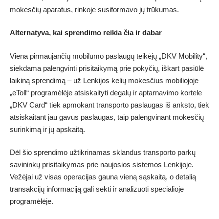
mokesčių aparatus, rinkoje susiformavo jų trūkumas.
Alternatyva, kai sprendimo reikia čia ir dabar
Viena pirmaujančių mobilumo paslaugų teikėjų „DKV Mobility“,
siekdama palengvinti prisitaikymą prie pokyčių, iškart pasiūlė
laikiną sprendimą – už Lenkijos kelių mokesčius mobiliojoje
„eToll“ programėlėje atsiskaityti degalų ir aptarnavimo kortele
„DKV Card“ tiek apmokant transporto paslaugas iš anksto, tiek
atsiskaitant jau gavus paslaugas, taip palengvinant mokesčių
surinkimą ir jų apskaitą.
Dėl šio sprendimo užtikrinamas sklandus transporto parkų
savininkų prisitaikymas prie naujosios sistemos Lenkijoje.
Vežėjai už visas operacijas gauna vieną sąskaitą, o detalią
transakcijų informaciją gali sekti ir analizuoti specialioje
programėlėje.