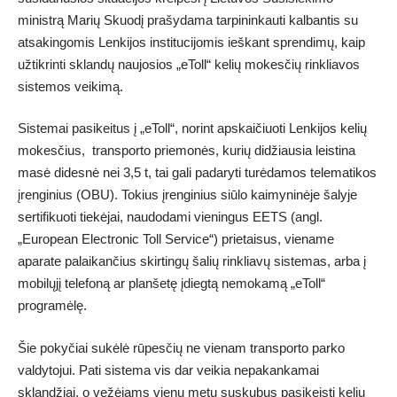
ministrą Marių Skuodį prašydama tarpininkauti kalbantis su
atsakingomis Lenkijos institucijomis ieškant sprendimų, kaip
užtikrinti sklandų naujosios „eToll“ kelių mokesčių rinkliavos
sistemos veikimą.
Sistemai pasikeitus į „eToll“, norint apskaičiuoti Lenkijos kelių
mokesčius, transporto priemonės, kurių didžiausia leistina
masė didesnė nei 3,5 t, tai gali padaryti turėdamos telematikos
įrenginius (OBU). Tokius įrenginius siūlo kaimyninėje šalyje
sertifikuoti tiekėjai, naudodami vieningus EETS (angl.
„European Electronic Toll Service“) prietaisus, viename
aparate palaikančius skirtingų šalių rinkliavų sistemas, arba į
mobilųjį telefoną ar planšetę įdiegtą nemokamą „eToll“
programėlę.
Šie pokyčiai sukėlė rūpesčių ne vienam transporto parko
valdytojui. Pati sistema vis dar veikia nepakankamai
sklandžiai, o vežėjams vienu metu suskubus pasikeisti kelių