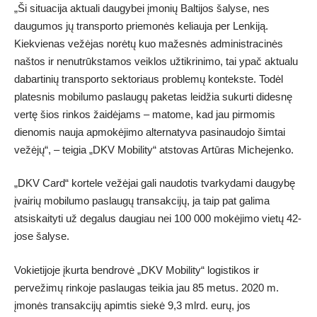
„Ši situacija aktuali daugybei įmonių Baltijos šalyse, nes
daugumos jų transporto priemonės keliauja per Lenkiją.
Kiekvienas vežėjas norėtų kuo mažesnės administracinės
naštos ir nenutrūkstamos veiklos užtikrinimo, tai ypač aktualu
dabartinių transporto sektoriaus problemų kontekste. Todėl
platesnis mobilumo paslaugų paketas leidžia sukurti didesnę
vertę šios rinkos žaidėjams – matome, kad jau pirmomis
dienomis nauja apmokėjimo alternatyva pasinaudojo šimtai
vežėjų“, – teigia „DKV Mobility“ atstovas Artūras Michejenko.
„DKV Card“ kortele vežėjai gali naudotis tvarkydami daugybę
įvairių mobilumo paslaugų transakcijų, ja taip pat galima
atsiskaityti už degalus daugiau nei 100 000 mokėjimo vietų 42-
jose šalyse.
Vokietijoje įkurta bendrovė „DKV Mobility“ logistikos ir
pervežimų rinkoje paslaugas teikia jau 85 metus. 2020 m.
įmonės transakcijų apimtis siekė 9,3 mlrd. eurų, jos