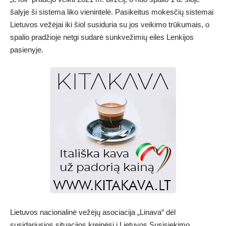
šalyje ši sistema liko vienintelė. Pasikeitus mokesčių sistemai
Lietuvos vežėjai iki šiol susiduria su jos veikimo trūkumais, o
spalio pradžioje netgi sudarė sunkvežimių eiles Lenkijos
pasienyje.
Lietuvos nacionalinė vežėjų asociacija „Linava“ dėl
susidariusios situacijos kreipėsi į Lietuvos Susisiekimo