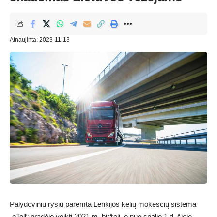
Atnaujinta: 2023-11-13
Palydoviniu ryšiu paremta Lenkijos kelių mokesčių sistema
„eToll“ pradėjo veikti 2021 m. birželį, o nuo spalio 1 d. šioje