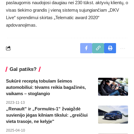
paslaugomis naudojosi daugiau nei 230 tūkst. aktyvių klientų, o
visas tiekimo grandis į vieną sistemą sujungiančiam „DKV
Live“ sprendimui skirtas „Telematic award 2020“
apdovanojimas.
Gal patiks?
Sukūrė receptą tobulam šeimos
automobiliui: tėvams reikia bagažinės,
vaikams – stoglangio
2023-11-13
„Renault“ ir „Formulės-1“ žvaigždė
suvienijo jėgas kilniam tikslui: „greičiui
vieta trasoje, ne kelyje“
2025-04-10