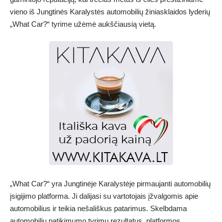
vieno iš Jungtinės Karalystės automobilių žiniasklaidos lyderių
„What Car?“ tyrime užėmė aukščiausią vietą.
„What Car?“ yra Jungtinėje Karalystėje pirmaujanti automobilių
įsigijimo platforma. Ji dalijasi su vartotojais įžvalgomis apie
automobilius ir teikia nešališkus patarimus. Skelbdama
automobilių patikimumo tyrimų rezultatus, platformos