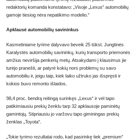
redaktorių komanda konstatavo: „Visoje „Lexus“ automobilių
gamoje tiesiog nėra nepatikimo modelio.“
Apklausė automobilių savininkus
Kasmetiniame tyrime dalyvavo beveik 25 tūkst. Jungtinės
Karalystės automobilių savininkų, kurių transporto priemonės
amžius neviršija penkerių metų. Atsakydami į klausimus jie
turėjo pranešti, ar patyrė kokių nors problemų su savo
automobiliu ir, jeigu taip, kiek laiko užtruko jas išspręsti ir
kokios buvo remonto išlaidos.
98,4 proc. bendrą reitingą surinkęs „Lexus“ ir vėl tapo
patikimiausiu prekių ženklu tarp 32 apklausoje paminėtų
gamintojų. Stipriausiu jo varžovu tapo giminingas prekių
ženklas „Toyota“.
„Tokie tyrimo rezultatai rodo, kad pasirinkę tiek „premium“