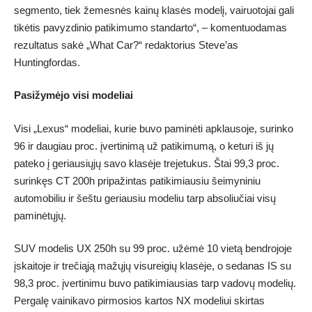
segmento, tiek žemesnės kainų klasės modelį, vairuotojai gali
tikėtis pavyzdinio patikimumo standarto“, – komentuodamas
rezultatus sakė „What Car?“ redaktorius Steve’as
Huntingfordas.
Pasižymėjo visi modeliai
Visi „Lexus“ modeliai, kurie buvo paminėti apklausoje, surinko
96 ir daugiau proc. įvertinimą už patikimumą, o keturi iš jų
pateko į geriausiųjų savo klasėje trejetukus. Štai 99,3 proc.
surinkęs CT 200h pripažintas patikimiausiu šeimyniniu
automobiliu ir šeštu geriausiu modeliu tarp absoliučiai visų
paminėtųjų.
SUV modelis UX 250h su 99 proc. užėmė 10 vietą bendrojoje
įskaitoje ir trečiąją mažųjų visureigių klasėje, o sedanas IS su
98,3 proc. įvertinimu buvo patikimiausias tarp vadovų modelių.
Pergalę vainikavo pirmosios kartos NX modeliui skirtas