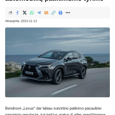
Atnaujinta: 2023-11-13
Bendrovė „Lexus“ dar labiau sutvirtino patikimo pasaulinio
gamintojo reputaciją, kai trečius metus iš eilės prestižiniame