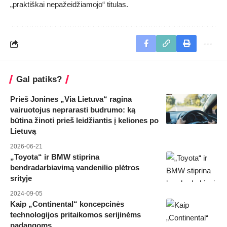
„praktiškai nepažeidžiamojo“ titulas.
Gal patiks?
Prieš Jonines „Via Lietuva“ ragina
vairuotojus neprarasti budrumo: ką
būtina žinoti prieš leidžiantis į keliones po
Lietuvą
2026-06-21
„Toyota“ ir BMW stiprina
bendradarbiavimą vandenilio plėtros
srityje
2024-09-05
Kaip „Continental“ koncepcinės
technologijos pritaikomos serijinėms
padangoms