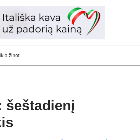
kia žinoti
: šeštadienį
kis