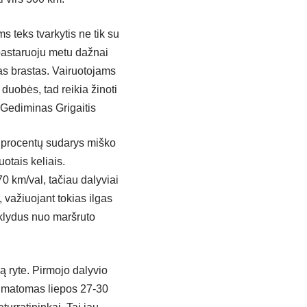
s teks tvarkytis ne tik su
 pastaruoju metu dažnai
lias brastas. Vairuotojams
duobės, tad reikia žinoti
 Gediminas Grigaitis
60 procentų sudarys miško
uotais keliais.
0 km/val, tačiau dalyviai
, važiuojant tokias ilgas
uklydus nuo maršruto
ą ryte. Pirmojo dalyvio
numatomas liepos 27-30