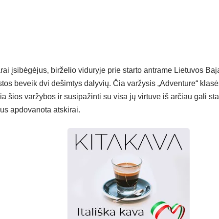
rai įsibėgėjus, birželio viduryje prie starto antrame Lietuvos Baj
tos beveik dvi dešimtys dalyvių. Čia varžysis „Adventure“ klasės
kia šios varžybos ir susipažinti su visa jų virtuve iš arčiau gali st
bus apdovanota atskirai.