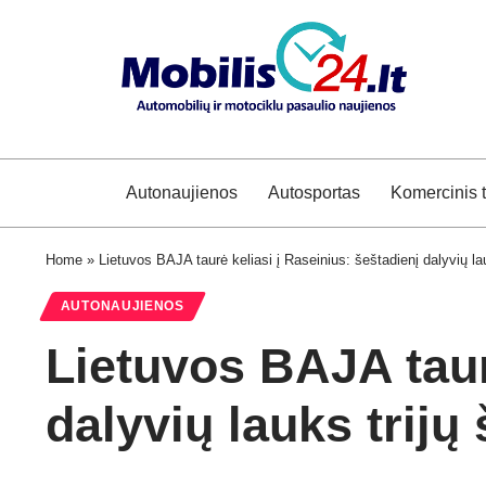
Autonaujienos
Autosportas
Komercinis 
Home
»
Lietuvos BAJA taurė keliasi į Raseinius: šeštadienį dalyvių lau
AUTONAUJIENOS
Lietuvos BAJA taur
dalyvių lauks trijų