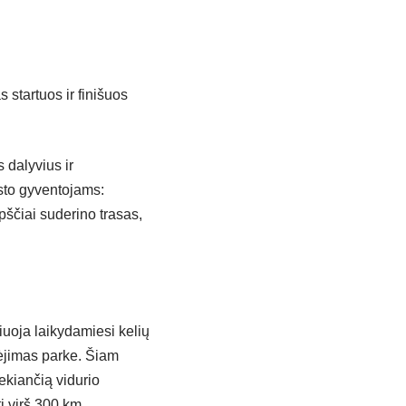
 startuos ir finišuos
 dalyvius ir
esto gyventojams:
pščiai suderino trasas,
iuoja laikydamiesi kelių
inėjimas parke. Šiam
iekiančią vidurio
ti virš 300 km.