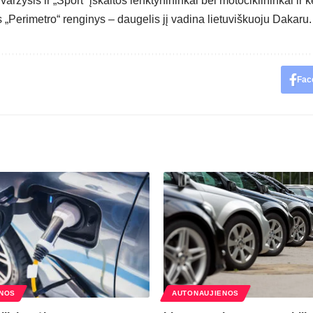
varžysis ir „Sport“ įskaitos lenktynininkai bei motociklininkai ir ke
 „Perimetro“ renginys – daugelis jį vadina lietuviškuoju Dakaru.
Fac
NOS
AUTONAUJIENOS