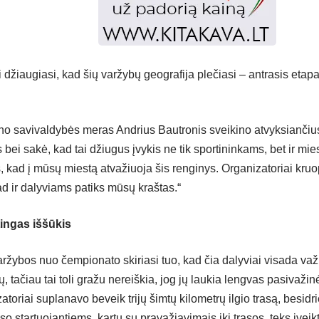
 džiaugiasi, kad šių varžybų geografija plečiasi – antrasis etapas
no savivaldybės meras Andrius Bautronis sveikino atvyksiančius
 bei sakė, kad tai džiugus įvykis ne tik sportininkams, bet ir mi
 kad į mūsų miestą atvažiuoja šis renginys. Organizatoriai kruo
ad ir dalyviams patiks mūsų kraštas.“
ingas iššūkis
aržybos nuo čempionato skiriasi tuo, kad čia dalyviai visada važ
ų, tačiau tai toli gražu nereiškia, jog jų laukia lengvas pasivaž
atoriai suplanavo beveik trijų šimtų kilometrų ilgio trasą, besidr
iso startuojantiems, kartu su pravažiavimais iki trasos, teks įveik