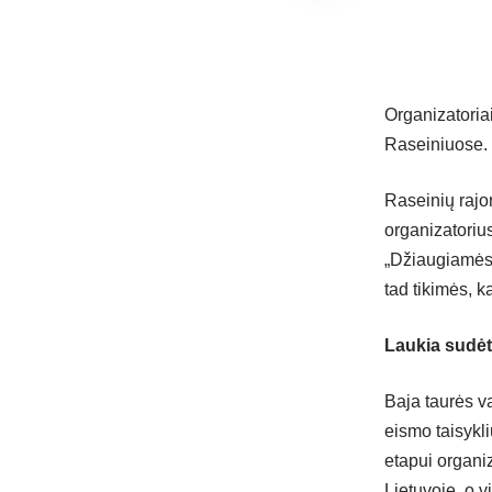
Organizatoriai
Raseiniuose.
Raseinių rajo
organizatorius
„Džiaugiamės,
tad tikimės, k
Laukia sudėt
Baja taurės v
eismo taisykli
etapui organiz
Lietuvoje, o v