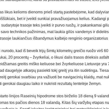
sas likus kelioms dienoms prieš startą pastebėjome, kad dalyviam
iššūkiais, bet ir įveikti sunkiai pravažiuojamus kelius. Kadangi
, sudarytoje trasoje teks įveikti ir purvo ruožų, ir pakankamai gi
 savo technikos pažinimas, mat laukia gilūs vandenys ir didelės 
e trasoje laukiančius išbandymus kalbėjo renginio organizatorius
 nurodo, kad iš beveik trijų šimtų kilometrų greičio ruožo virš 
ukai, 20 procentų – žvyrkeliai, o likusi dalis trasos drieksis asfalt
idžiamas greitis miško keliuose bei žvyrkeliuose Lietuvoje yra 7
kad daugelyje atkarpų pasiekti tokį greitį yra itin sudėtinga. Tiesa
reitį gerokai svarbiau yra važiuoti be navigacinių klaidų, mat n
i gerokai daugiau laiko ir nukristi rezultatų lentelėje žemyn.
starto linijos Raseinių hipodrome stos birželio 18 dieną 9 valand
omas tos pačios dienos 18 valandą. Kitas šių varžybų etapas 