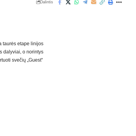
Dalintis
a taurės etape linijos
 dalyviai, o norintys
artuoti svečių „Guest“