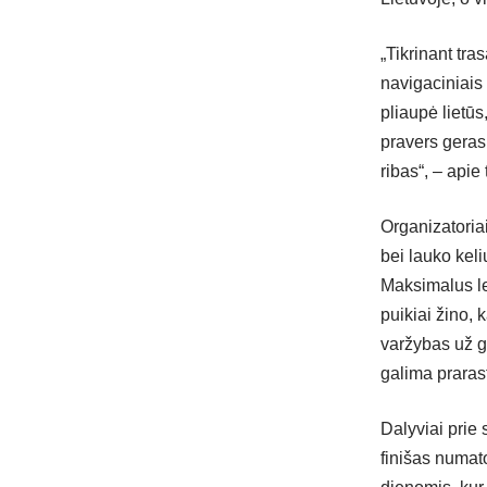
„Tikrinant tra
navigaciniais 
pliaupė lietūs
pravers geras
ribas“, – api
Organizatoriai
bei lauko keli
Maksimalus le
puikiai žino, 
varžybas už g
galima prarast
Dalyviai prie 
finišas numat