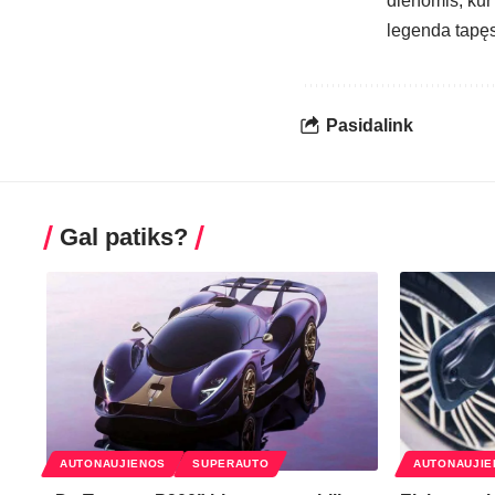
dienomis, kur 
legenda tapęs
Pasidalink
Gal patiks?
AUTONAUJIENOS
SUPERAUTO
AUTONAUJIE