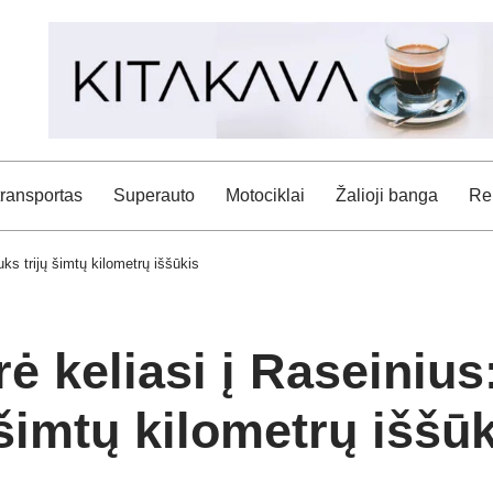
transportas
Superauto
Motociklai
Žalioji banga
Rei
ks trijų šimtų kilometrų iššūkis
ė keliasi į Raseinius
 šimtų kilometrų iššū