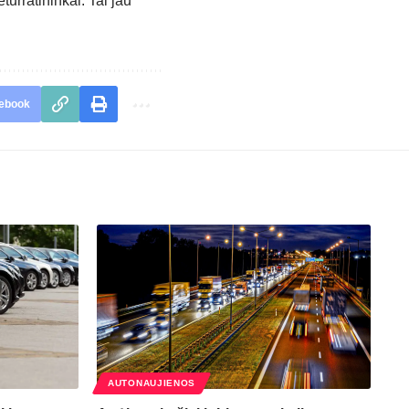
turratininkai. Tai jau
ebook
AUTONAUJIENOS