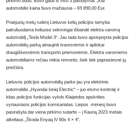
pirkimo būdu. Buvo gauti iš viso 3 pasiūlymai. „Kia“
automobilio kaina buvo mažiausia – 69 890,00 Eur.
Praėjusių metų rudenį Lietuvos kelių policijos tarnyba
patruliuodama keliuose sėkmingai išbandė elektra varomą
automobilį „Tesla Model 3“. Jau tada buvo apsispręsta policijos
automobilių parką atnaujinti tvaresnėmis ir aplinkai
draugiškesnėmis transporto priemonėmis. Elektra varomiems
automobiliams rečiau reikia remonto, šiek tiek paprastesnė jų
priežiūra.
Lietuvos policijos automobilių parke jau yra elektrinis
automobilis „Hyundai Ioniq Electric“ – juo eismo kontrolę ir
kitas policijos funkcijas vykdo Klaipėdos apskrities
vyriausiasis policijos komisariatas. Liepos mėnesį buvo
pasirašyta dar viena pirkimo sutartis – į Kauną 2023 metais
atkeliaus „Škoda Enyaq iV 80x 4 × 4“.