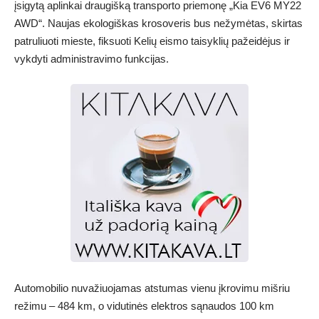
įsigytą aplinkai draugišką transporto priemonę „Kia EV6 MY22
AWD“. Naujas ekologiškas krosoveris bus nežymėtas, skirtas
patruliuoti mieste, fiksuoti Kelių eismo taisyklių pažeidėjus ir
vykdyti administravimo funkcijas.
Automobilio nuvažiuojamas atstumas vienu įkrovimu mišriu
režimu – 484 km, o vidutinės elektros sąnaudos 100 km