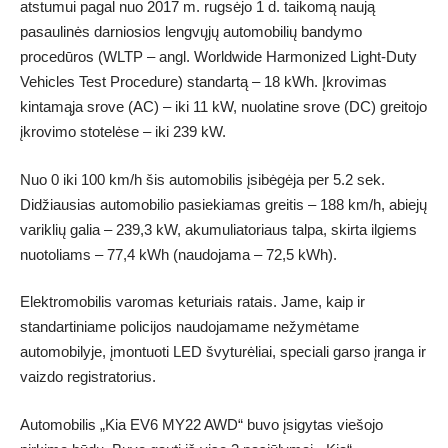
atstumui pagal nuo 2017 m. rugsėjo 1 d. taikomą naują
pasaulinės darniosios lengvųjų automobilių bandymo
procedūros (WLTP – angl. Worldwide Harmonized Light-Duty
Vehicles Test Procedure) standartą – 18 kWh. Įkrovimas
kintamąja srove (AC) – iki 11 kW, nuolatine srove (DC) greitojo
įkrovimo stotelėse – iki 239 kW.
Nuo 0 iki 100 km/h šis automobilis įsibėgėja per 5.2 sek.
Didžiausias automobilio pasiekiamas greitis – 188 km/h, abiejų
variklių galia – 239,3 kW, akumuliatoriaus talpa, skirta ilgiems
nuotoliams – 77,4 kWh (naudojama – 72,5 kWh).
Elektromobilis varomas keturiais ratais. Jame, kaip ir
standartiniame policijos naudojamame nežymėtame
automobilyje, įmontuoti LED švyturėliai, speciali garso įranga ir
vaizdo registratorius.
Automobilis „Kia EV6 MY22 AWD“ buvo įsigytas viešojo