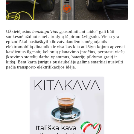
Užkietėjusius
benzingalvius
„pasodinti ant laido“ gali būti
sunkesnė užduotis nei atrodytų iš pirmo žvilgsnio. Viena yra
epizodiškai pasitaškyti kilovatvalandėmis mėgaujantis
elektromobilių dinamika ir visa kas kita aukštyn kojom apversti
kasdienius ilgesnių kelionių planavimo įpročius, perprasti viešų
įkrovimo stotelių darbo ypatumus, baterijų pildymo greitį ir
kitką. Bent kartą įstrigus pusiaukelėje galima smarkiai nusivilti
pačia transporto elektrifikacijos idėja.