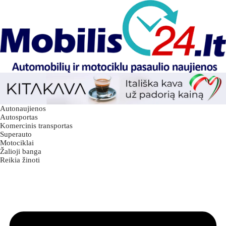
Autonaujienos
Autosportas
Komercinis transportas
Superauto
Motociklai
Žalioji banga
Reikia žinoti