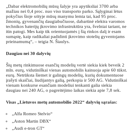
„Dabar elektromobilių mūsų šalyje yra apytiksliai 3700 arba
mažiau nei 0,4 proc. nuo viso transporto parko. Sąlyginai lėtus
pokyčius šioje srityje mūsų manymu lemia tai, kad 95 proc.
žmonių, gyvenančių daugiabučiuose, dabartinė elektra varomos
technikos baterijų įkrovimo infrastruktūra yra, švelniai tariant, ne
itin patogi. Mes kaip tik orientuojamės į šią rinkos dalį ir esam
sumąstę, kaip radikaliai padidinti įkrovimo stotelių gyventojams
prieinamumą“, – teigia N. Šiaulys.
Daugiau nei 30 dalyvių
Šių metų rinkimuose esančių modelių vertė siekia kiek beveik 2
mln. eurų, vidutiniškai vienas automobilis kainuoja apie 60 tūkst.
eurų. Netrūksta šiemet ir galingų modelių, kurių dokumentuose
įrašyti skaičiai, liudijantys galią, perkopia ir 500 AG. Vidutiniškai
vienam konkurse esančiam modeliui tenkanti galia siekia
daugiau nei 240 AG, o pagreitėjimo laikas siekia apie 7,8 sek.
Visas „Lietuvos metų automobilio 2022“ dalyvių sąrašas:
„Alfa Romeo Stelvio“
„Aston Martin DBX“
„Audi e-tron GT“