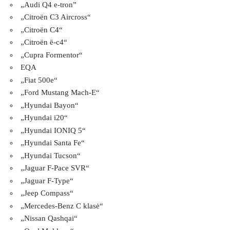
„Audi Q4 e-tron”
„Citroën C3 Aircross“
„Citroën C4“
„Citroën ë-c4“
„Cupra Formentor“
EQA
„Fiat 500e“
„Ford Mustang Mach-E“
„Hyundai Bayon“
„Hyundai i20“
„Hyundai IONIQ 5“
„Hyundai Santa Fe“
„Hyundai Tucson“
„Jaguar F-Pace SVR“
„Jaguar F-Type“
„Jeep Compass“
„Mercedes-Benz C klasė“
„Nissan Qashqai“