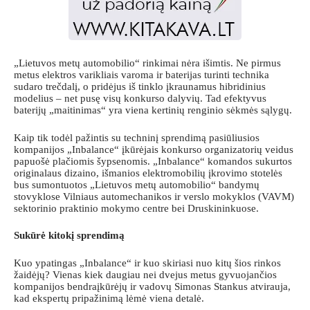
„Lietuvos metų automobilio“ rinkimai nėra išimtis. Ne pirmus
metus elektros varikliais varoma ir baterijas turinti technika
sudaro trečdalį, o pridėjus iš tinklo įkraunamus hibridinius
modelius – net pusę visų konkurso dalyvių. Tad efektyvus
baterijų „maitinimas“ yra viena kertinių renginio sėkmės sąlygų.
Kaip tik todėl pažintis su techninį sprendimą pasiūliusios
kompanijos „Inbalance“ įkūrėjais konkurso organizatorių veidus
papuošė plačiomis šypsenomis. „Inbalance“ komandos sukurtos
originalaus dizaino, išmanios elektromobilių įkrovimo stotelės
bus sumontuotos „Lietuvos metų automobilio“ bandymų
stovyklose Vilniaus automechanikos ir verslo mokyklos (VAVM)
sektorinio praktinio mokymo centre bei Druskininkuose.
Sukūrė kitokį sprendimą
Kuo ypatingas „Inbalance“ ir kuo skiriasi nuo kitų šios rinkos
žaidėjų? Vienas kiek daugiau nei dvejus metus gyvuojančios
kompanijos bendraįkūrėjų ir vadovų Simonas Stankus atvirauja,
kad ekspertų pripažinimą lėmė viena detalė.