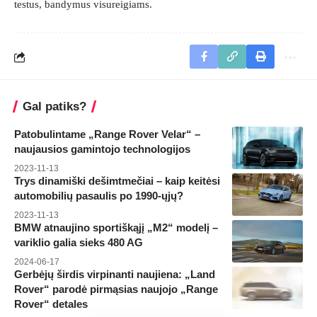
testus, bandymus visureigiams.
Gal patiks?
Patobulintame „Range Rover Velar“ –
naujausios gamintojo technologijos
2023-11-13
Trys dinamiški dešimtmečiai – kaip keitėsi
automobilių pasaulis po 1990-ųjų?
2023-11-13
BMW atnaujino sportiškąjį „M2“ modelį –
variklio galia sieks 480 AG
2024-06-17
Gerbėjų širdis virpinanti naujiena: „Land
Rover“ parodė pirmąsias naujojo „Range
Rover“ detales