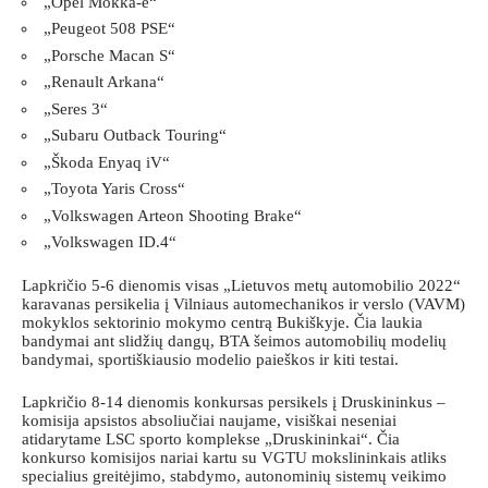
„Opel Mokka-e“
„Peugeot 508 PSE“
„Porsche Macan S“
„Renault Arkana“
„Seres 3“
„Subaru Outback Touring“
„Škoda Enyaq iV“
„Toyota Yaris Cross“
„Volkswagen Arteon Shooting Brake“
„Volkswagen ID.4“
Lapkričio 5-6 dienomis visas „Lietuvos metų automobilio 2022“
karavanas persikelia į Vilniaus automechanikos ir verslo (VAVM)
mokyklos sektorinio mokymo centrą Bukiškyje. Čia laukia
bandymai ant slidžių dangų, BTA šeimos automobilių modelių
bandymai, sportiškiausio modelio paieškos ir kiti testai.
Lapkričio 8-14 dienomis konkursas persikels į Druskininkus –
komisija apsistos absoliučiai naujame, visiškai neseniai
atidarytame LSC sporto komplekse „Druskininkai“. Čia
konkurso komisijos nariai kartu su VGTU mokslininkais atliks
specialius greitėjimo, stabdymo, autonominių sistemų veikimo