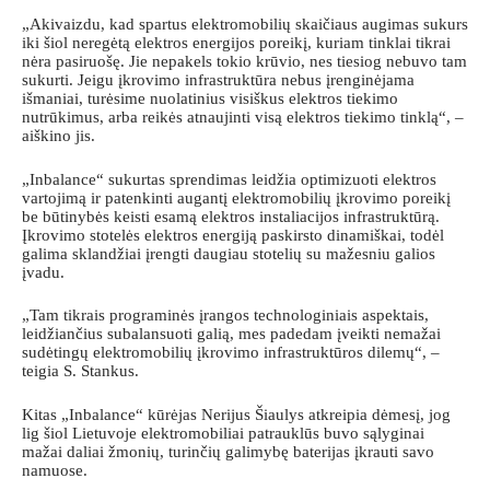
„Akivaizdu, kad spartus elektromobilių skaičiaus augimas sukurs
iki šiol neregėtą elektros energijos poreikį, kuriam tinklai tikrai
nėra pasiruošę. Jie nepakels tokio krūvio, nes tiesiog nebuvo tam
sukurti. Jeigu įkrovimo infrastruktūra nebus įrenginėjama
išmaniai, turėsime nuolatinius visiškus elektros tiekimo
nutrūkimus, arba reikės atnaujinti visą elektros tiekimo tinklą“, –
aiškino jis.
„Inbalance“ sukurtas sprendimas leidžia optimizuoti elektros
vartojimą ir patenkinti augantį elektromobilių įkrovimo poreikį
be būtinybės keisti esamą elektros instaliacijos infrastruktūrą.
Įkrovimo stotelės elektros energiją paskirsto dinamiškai, todėl
galima sklandžiai įrengti daugiau stotelių su mažesniu galios
įvadu.
„Tam tikrais programinės įrangos technologiniais aspektais,
leidžiančius subalansuoti galią, mes padedam įveikti nemažai
sudėtingų elektromobilių įkrovimo infrastruktūros dilemų“, –
teigia S. Stankus.
Kitas „Inbalance“ kūrėjas Nerijus Šiaulys atkreipia dėmesį, jog
lig šiol Lietuvoje elektromobiliai patrauklūs buvo sąlyginai
mažai daliai žmonių, turinčių galimybę baterijas įkrauti savo
namuose.