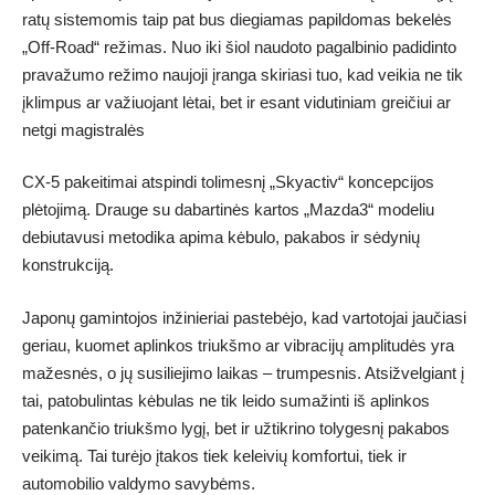
ratų sistemomis taip pat bus diegiamas papildomas bekelės
„Off-Road“ režimas. Nuo iki šiol naudoto pagalbinio padidinto
pravažumo režimo naujoji įranga skiriasi tuo, kad veikia ne tik
įklimpus ar važiuojant lėtai, bet ir esant vidutiniam greičiui ar
netgi magistralės
CX-5 pakeitimai atspindi tolimesnį „Skyactiv“ koncepcijos
plėtojimą. Drauge su dabartinės kartos „Mazda3“ modeliu
debiutavusi metodika apima kėbulo, pakabos ir sėdynių
konstrukciją.
Japonų gamintojos inžinieriai pastebėjo, kad vartotojai jaučiasi
geriau, kuomet aplinkos triukšmo ar vibracijų amplitudės yra
mažesnės, o jų susiliejimo laikas – trumpesnis. Atsižvelgiant į
tai, patobulintas kėbulas ne tik leido sumažinti iš aplinkos
patenkančio triukšmo lygį, bet ir užtikrino tolygesnį pakabos
veikimą. Tai turėjo įtakos tiek keleivių komfortui, tiek ir
automobilio valdymo savybėms.