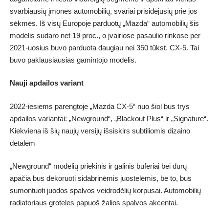
svarbiausių įmonės automobilių, svariai prisidėjusių prie jos
sėkmės. Iš visų Europoje parduotų „Mazda“ automobilių šis
modelis sudaro net 19 proc., o įvairiose pasaulio rinkose per
2021-uosius buvo parduota daugiau nei 350 tūkst. CX-5. Tai
buvo paklausiausias gamintojo modelis.
Nauji apdailos variant
2022-iesiems parengtoje „Mazda CX-5“ nuo šiol bus trys
apdailos variantai: „Newground“, „Blackout Plus“ ir „Signature“.
Kiekviena iš šių naujų versijų išsiskirs subtiliomis dizaino
detalėm
„Newground“ modelių priekinis ir galinis buferiai bei durų
apačia bus dekoruoti sidabrinėmis juostelėmis, be to, bus
sumontuoti juodos spalvos veidrodėlių korpusai. Automobilių
radiatoriaus groteles papuoš žalios spalvos akcentai.