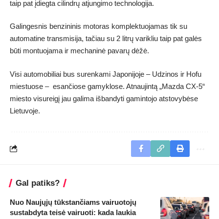
taip pat įdiegta cilindrų atjungimo technologija.
Galingesnis benzininis motoras komplektuojamas tik su
automatine transmisija, tačiau su 2 litrų varikliu taip pat galės
būti montuojama ir mechaninė pavarų dėžė.
Visi automobiliai bus surenkami Japonijoje – Udzinos ir Hofu
miestuose – esančiose gamyklose. Atnaujintą „Mazda CX-5“
miesto visureigį jau galima išbandyti gamintojo atstovybėse
Lietuvoje.
Gal patiks?
Nuo Naujųjų tūkstančiams vairuotojų
sustabdyta teisė vairuoti: kada laukia