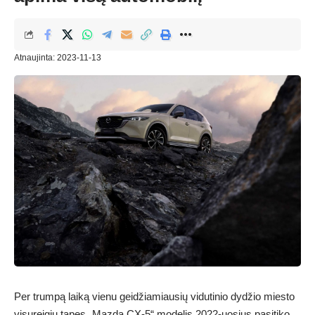
Atnaujinta: 2023-11-13
Per trumpą laiką vienu geidžiamiausių vidutinio dydžio miesto
visureigių tapęs „Mazda CX-5“ modelis 2022-uosius pasitiko