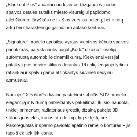
„Blackout Plus“ apdailai naudojamos blizgančios juodos
spalvos detalės suteiks miesto visureigiui papildomo
atletiškumo. Išryškės ne tik šios versijos buferių, bet ir ratų
arkų bei charakteringo galinio oro aptako kontūrai.
„Signature“ modelio apdailoje vyraus vientisos kėbulo spalvos
parinkimas, paryškinantis pagal „Kodo“ dizaino filosofiją
suformuotą automobilio dinamiškumą. Kiekvienai versijai
pritaikyti prie bendro stiliaus derantys 19 colių lengvojo lydinio
ratlankiai ir spalvų gamą atitinkantys siuvinėti sėdynių
apmušalai.
Naujojo CX-5 išorės dizaine pastebimi subtilūs SUV modelio
eleganciją ir tvirtumą pabrėžiantys pakeitimai. Iki šiol naudotą,
tinklelį primenantį radiatoriaus grotelių dizainą pakeitė 3D
stiliaus juostelės, kurios atrodo taip, lyg sklęstų ore.
Pakoreguotas ir sparno pavidalo apatinio rėmelio kontūras – jis
tapo šiek tiek iškilesnis.