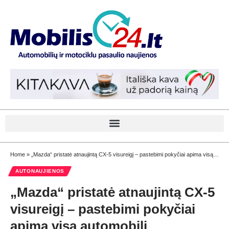
Home
»
„Mazda“ pristatė atnaujintą CX-5 visureigį – pastebimi pokyčiai apima visą automobilį
AUTONAUJIENOS
„Mazda“ pristatė atnaujintą CX-5
visureigį – pastebimi pokyčiai
apima visą automobilį