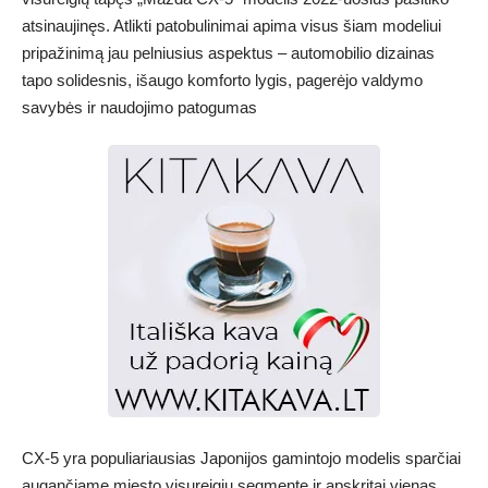
atsinaujinęs. Atlikti patobulinimai apima visus šiam modeliui
pripažinimą jau pelniusius aspektus – automobilio dizainas
tapo solidesnis, išaugo komforto lygis, pagerėjo valdymo
savybės ir naudojimo patogumas
CX-5 yra populiariausias Japonijos gamintojo modelis sparčiai
augančiame miesto visureigių segmente ir apskritai vienas