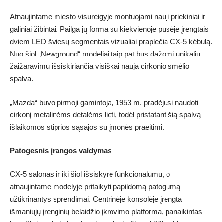
Atnaujintame miesto visureigyje montuojami nauji priekiniai ir
galiniai žibintai. Pailga jų forma su kiekvienoje pusėje įrengtais
dviem LED šviesų segmentais vizualiai praplečia CX-5 kėbulą.
Nuo šiol „Newground“ modeliai taip pat bus dažomi unikaliu
žaižaravimu išsiskiriančia visiškai nauja cirkonio smėlio
spalva.
„Mazda“ buvo pirmoji gamintoja, 1953 m. pradėjusi naudoti
cirkonį metalinėms detalėms lieti, todėl pristatant šią spalvą
išlaikomos stiprios sąsajos su įmonės praeitimi.
Patogesnis įrangos valdymas
CX-5 salonas ir iki šiol išsiskyrė funkcionalumu, o
atnaujintame modelyje pritaikyti papildomą patogumą
užtikrinantys sprendimai. Centrinėje konsolėje įrengta
išmaniųjų įrenginių belaidžio įkrovimo platforma, panaikintas