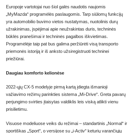
Europoje vartotojai nuo šiol galės naudotis naujomis
„MyMazda“ programėlės paslaugomis. Tarp siūlomų funkcijų
yra automobilio buvimo vietos nustatymas, nuotolinis durų
užrakinimas, įspėjimai apie neužrakintas duris, techninės
būklės pranešimai ir techninės pagalbos iškvietimas.
Programėlėje taip pat bus galima peržiūrėti visą transporto
priemonės istoriją ir iš anksto užsiregistruoti techninei
priežiūrai.
Daugiau komforto kelionėse
2022-ųjų CX-5 modelyje pirmą kartą įdiegta išmanioji
važiavimo režimų parinkties sistema „Mi-Drive“. Greta pavarų
perjungimo svirties įtaisytas valdiklis leis viską atlikti vienu
prisilietimu.
Visuose modeliuose veiks du režimai – standartinis „Normal“ ir
sportiškas „Sport“, o versijose su „i-Activ“ keturių varančiųjų