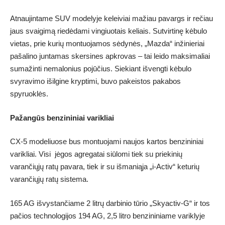
Atnaujintame SUV modelyje keleiviai mažiau pavargs ir rečiau
jaus svaigimą riedėdami vingiuotais keliais. Sutvirtinę kėbulo
vietas, prie kurių montuojamos sėdynės, „Mazda“ inžinieriai
pašalino juntamas skersines apkrovas – tai leido maksimaliai
sumažinti nemalonius pojūčius. Siekiant išvengti kėbulo
svyravimo išilgine kryptimi, buvo pakeistos pakabos
spyruoklės.
Pažangūs benzininiai varikliai
CX-5 modeliuose bus montuojami naujos kartos benzininiai
varikliai. Visi jėgos agregatai siūlomi tiek su priekinių
varančiųjų ratų pavara, tiek ir su išmaniąja „i-Activ“ keturių
varančiųjų ratų sistema.
165 AG išvystančiame 2 litrų darbinio tūrio „Skyactiv-G“ ir tos
pačios technologijos 194 AG, 2,5 litro benzininiame variklyje