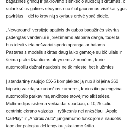
bagažinės grindų ir pakrovimo slenksčio aukščių skirtumas, o
sulanksčius galines sėdynes nuo šiol gaunamas visiškai lygus
paviršius – dėl to krovinių skyriaus erdvė ypač didelė.
„Newground“ versijoje apatinis dvigubos bagažinės skyrius
padengtas vandeniui ir įbrėžimams atsparia danga, todėl tai
bus ideali vieta nešvariai sporto aprangai ar batams.
Pastarasis modelis skirtas daug laiko gamtoje su bičiuliais ir
šeima praleidžiantiems aktyviems žmonėms, kurie
automobiliu dažnai naudosis ne tik mieste, bet ir užmies
Į standartinę naujojo CX-5 komplektaciją nuo šiol įeina 360
laipsnių vaizdą sukuriančios kameros, kurios itin palengvina
automobilio parkavimą ankštose stovėjimo aikštelėse.
Multimedijos sistema veikia dar sparčiau, o 10,25 colio
centrinio ekrano vaizdas – ryškesnis nei anksčiau. „Apple
CarPlay“ ir „Android Auto“ jungiamumo funkcijomis naudotis
tapo dar patogiau dėl lengviau įskaitomo šrifto.