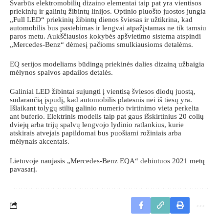
Svarbūs elektromobilių dizaino elementai taip pat yra vientisos
priekinių ir galinių žibintų linijos. Optinio pluošto juostos jungia
„Full LED“ priekinių žibintų dienos šviesas ir užtikrina, kad
automobilis bus pastebimas ir lengvai atpažįstamas ne tik tamsiu
paros metu. Aukščiausios kokybės apšvietimo sistema atspindi
„Mercedes-Benz“ dėmesį pačioms smulkiausioms detalėms.
EQ serijos modeliams būdingą priekinės dalies dizainą užbaigia
mėlynos spalvos apdailos detalės.
Galiniai LED žibintai sujungti į vientisą šviesos diodų juostą,
sudarančią įspūdį, kad automobilis platesnis nei iš tiesų yra.
Išlaikant tolygų stilių galinio numerio tvirtinimo vieta perkelta
ant buferio. Elektrinis modelis taip pat gaus išskirtinius 20 colių
dviejų arba trijų spalvų lengvojo lydinio ratlankius, kurie
atskirais atvejais papildomai bus puošiami rožiniais arba
mėlynais akcentais.
Lietuvoje naujasis „Mercedes-Benz EQA“ debiutuos 2021 metų
pavasarį.