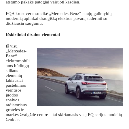
atstumo pakaks patogiai vairuoti kasdien.
EQA krosoveris suteikė „Mercedes-Benz“ naujų galimybių
modernią aplinkai draugišką elektros pavarą suderinti su
didžiausiu saugumu.
Išskirtiniai dizaino elementai
Iš visų
„Mercedes-
Benz“
elektromobili
ams būdingų
stiliaus
elementų
labiausiai
pastebimos
vientisos
juodos
spalvos
radiatoriaus
grotelės ir
markės žvaigždė centre – tai skiriamasis visų EQ serijos modelių
ženklas.