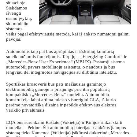
situacijoje.
Siekdamos
išvengti
eismo įvykių,
šio modelio
sistemos
veiks pagal efektyviausią metodą, kai iš anksto numatomi galimi
pavojai.
Automobilis taip pat bus aprūpintas ir išskirtinį komfortą
suteikiančiomis funkcijomis. Tarp jų – „Energizing Comfort“ ir
„Mercedes-Benz User Experience“ (MBUX). Pastaroji sistema
automobilį pavers mobiliuoju asistentu, o naudotis ja bus
lengviau dėl integruotos navigacijos su dirbtiniu intelektu.
Sportiškas krosoveris bus pats mažiausias gamintojo
elektromobilių gamoje ir prisijungs prie itin populiarių
kompaktiškų „Mercedes-Benz“ modelių. Automobilio
konstrukcija labai artima miesto visureigiui GLA, iš kurio
perėmė novatorišką dizainą ir papildė efektyvaus elektros
variklio privalumais.
EQA bus surenkami Raštate (Vokietija) ir Kinijos rinkai skirti
modeliai – Pekine. Šių automobilių baterijas ir aukštos įtampos
sistemą tieks Kamence (Vokietija) įsikūrusi dukterinė „Mercedes-