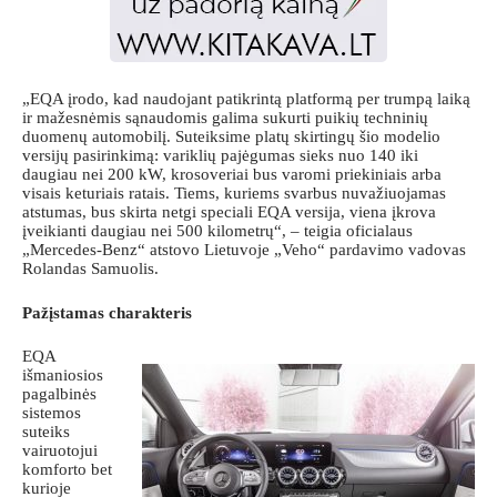
„EQA įrodo, kad naudojant patikrintą platformą per trumpą laiką
ir mažesnėmis sąnaudomis galima sukurti puikių techninių
duomenų automobilį. Suteiksime platų skirtingų šio modelio
versijų pasirinkimą: variklių pajėgumas sieks nuo 140 iki
daugiau nei 200 kW, krosoveriai bus varomi priekiniais arba
visais keturiais ratais. Tiems, kuriems svarbus nuvažiuojamas
atstumas, bus skirta netgi speciali EQA versija, viena įkrova
įveikianti daugiau nei 500 kilometrų“, – teigia oficialaus
„Mercedes-Benz“ atstovo Lietuvoje „Veho“ pardavimo vadovas
Rolandas Samuolis.
Pažįstamas charakteris
EQA
išmaniosios
pagalbinės
sistemos
suteiks
vairuotojui
komforto bet
kurioje