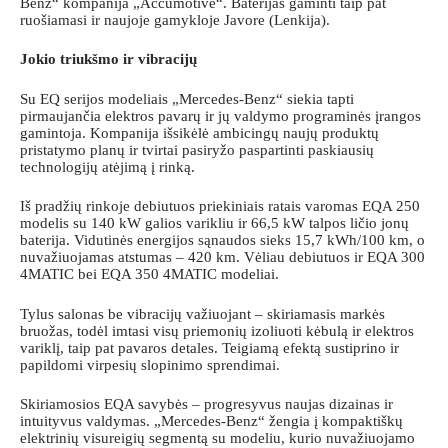
Benz“ kompanija „Accumotive“. Baterijas gaminti taip pat
ruošiamasi ir naujoje gamykloje Javore (Lenkija).
Jokio triukšmo ir vibracijų
Su EQ serijos modeliais „Mercedes-Benz“ siekia tapti
pirmaujančia elektros pavarų ir jų valdymo programinės įrangos
gamintoja. Kompanija išsikėlė ambicingų naujų produktų
pristatymo planų ir tvirtai pasiryžo paspartinti paskiausių
technologijų atėjimą į rinką.
Iš pradžių rinkoje debiutuos priekiniais ratais varomas EQA 250
modelis su 140 kW galios varikliu ir 66,5 kW talpos ličio jonų
baterija. Vidutinės energijos sąnaudos sieks 15,7 kWh/100 km, o
nuvažiuojamas atstumas – 420 km. Vėliau debiutuos ir EQA 300
4MATIC bei EQA 350 4MATIC modeliai.
Tylus salonas be vibracijų važiuojant – skiriamasis markės
bruožas, todėl imtasi visų priemonių izoliuoti kėbulą ir elektros
variklį, taip pat pavaros detales. Teigiamą efektą sustiprino ir
papildomi virpesių slopinimo sprendimai.
Skiriamosios EQA savybės – progresyvus naujas dizainas ir
intuityvus valdymas. „Mercedes-Benz“ žengia į kompaktiškų
elektrinių visureigių segmentą su modeliu, kurio nuvažiuojamo