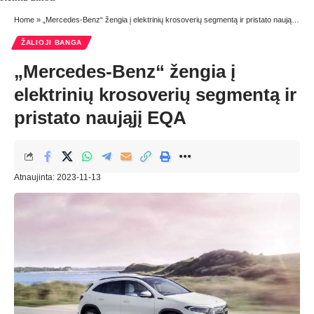
Home
»
„Mercedes-Benz“ žengia į elektrinių krosoverių segmentą ir pristato naująjį EQA
ŽALIOJI BANGA
„Mercedes-Benz“ žengia į
elektrinių krosoverių segmentą ir
pristato naująjį EQA
Atnaujinta: 2023-11-13