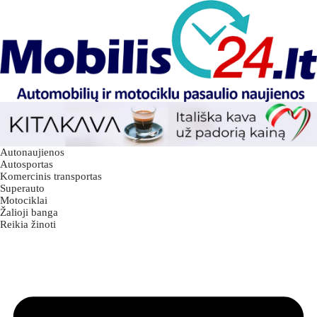
Autonaujienos
Autosportas
Komercinis transportas
Superauto
Motociklai
Žalioji banga
Reikia žinoti