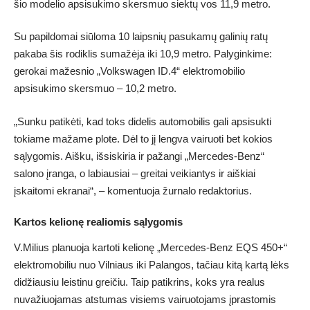
šio modelio apsisukimo skersmuo siektų vos 11,9 metro.
Su papildomai siūloma 10 laipsnių pasukamų galinių ratų
pakaba šis rodiklis sumažėja iki 10,9 metro. Palyginkime:
gerokai mažesnio „Volkswagen ID.4“ elektromobilio
apsisukimo skersmuo – 10,2 metro.
„Sunku patikėti, kad toks didelis automobilis gali apsisukti
tokiame mažame plote. Dėl to jį lengva vairuoti bet kokios
sąlygomis. Aišku, išsiskiria ir pažangi „Mercedes-Benz“
salono įranga, o labiausiai – greitai veikiantys ir aiškiai
įskaitomi ekranai“, – komentuoja žurnalo redaktorius.
Kartos kelionę realiomis sąlygomis
V.Milius planuoja kartoti kelionę „Mercedes-Benz EQS 450+“
elektromobiliu nuo Vilniaus iki Palangos, tačiau kitą kartą lėks
didžiausiu leistinu greičiu. Taip patikrins, koks yra realus
nuvažiuojamas atstumas visiems vairuotojams įprastomis