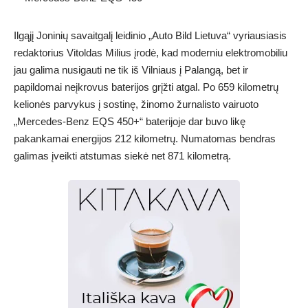
Ilgąjį Joninių savaitgalį leidinio „Auto Bild Lietuva“ vyriausiasis
redaktorius Vitoldas Milius įrodė, kad moderniu elektromobiliu
jau galima nusigauti ne tik iš Vilniaus į Palangą, bet ir
papildomai neįkrovus baterijos grįžti atgal. Po 659 kilometrų
kelionės parvykus į sostinę, žinomo žurnalisto vairuoto
„Mercedes-Benz EQS 450+“ baterijoje dar buvo likę
pakankamai energijos 212 kilometrų. Numatomas bendras
galimas įveikti atstumas siekė net 871 kilometrą.