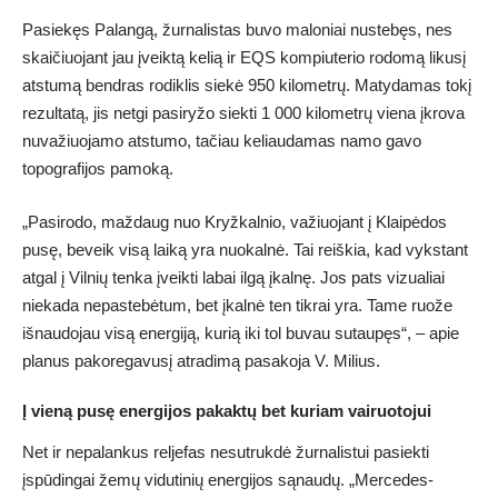
Pasiekęs Palangą, žurnalistas buvo maloniai nustebęs, nes
skaičiuojant jau įveiktą kelią ir EQS kompiuterio rodomą likusį
atstumą bendras rodiklis siekė 950 kilometrų. Matydamas tokį
rezultatą, jis netgi pasiryžo siekti 1 000 kilometrų viena įkrova
nuvažiuojamo atstumo, tačiau keliaudamas namo gavo
topografijos pamoką.
„Pasirodo, maždaug nuo Kryžkalnio, važiuojant į Klaipėdos
pusę, beveik visą laiką yra nuokalnė. Tai reiškia, kad vykstant
atgal į Vilnių tenka įveikti labai ilgą įkalnę. Jos pats vizualiai
niekada nepastebėtum, bet įkalnė ten tikrai yra. Tame ruože
išnaudojau visą energiją, kurią iki tol buvau sutaupęs“, – apie
planus pakoregavusį atradimą pasakoja V. Milius.
Į vieną pusę energijos pakaktų bet kuriam vairuotojui
Net ir nepalankus reljefas nesutrukdė žurnalistui pasiekti
įspūdingai žemų vidutinių energijos sąnaudų. „Mercedes-