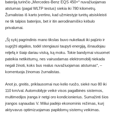
bateriją turinčio „Mercedes-Benz EQS 450+“ nuvažiuojamas
atstumas (pagal WLTP testus) siekia iki 780 kilometrų.
Žurnalistas iš karto įvertino, kad užmiestyje turėtų atsiskleisti
ne tik talpios baterijos, bet ir itin aerodinamiško kėbulo
privalumai.
„Šį sykį pagrindinis mano tikslas buvo nukeliauti iki pajūrio ir
sugrįžti atgalios, todėl stengiausi taupyti energiją, išnaudojau
reljefą ir šiaip dariau viską, ką moku. Tokie bandymai visuomet
pateikia netikėtumų, nes vairuodamas elektromobilį niekada
negali žinoti, koks bus realus nuvažiuojamas atstumas“, –
komentuoja žinomas žurnalistas.
Anot jo, greitis, priklausomai nuo kelio ruožo, siekė nuo 80 iki
110 km/val. Automobilyje veikė visos pagalbinės sistemos,
multimedijos įranga ir netgi oro kondicionierius. Sumažinti šios
įrangos sąnaudas V. Miliui padėjo ekonominis režimas, kurį
aktyvavus optimizuojamas papildomų sistemų veikimas.