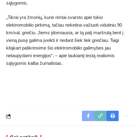
sąlygomis.
„Tikrai yra žmonių, kurie rimtai svarsto apie tokio
elektromobilio pirkimą, tačiau neketina važiuoti vidutiniu 90
km/val. greičiu. Jiems įdomiausia, ar tą patį maršrutą bent į
vieną pusę galima įveikti ir riedant šiek tiek greičiau. Taigi
kitąkart patikrinsime šio elektromobilio galimybes jau
netaupydami energijos“, – apie laukiantį testą realiomis
sąlygomis kalba žurnalistas.