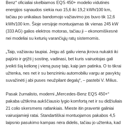
Benz“ oficialiai skelbiamos EQS 450+ modelio vidutinės
energijos sąnaudos siekia nuo 15,6 iki 19,2 kWh/100 km,
tačiau po unikalaus bandomojo važiavimo jos buvo tik 12,6
kWh/100 km. Šioje versijoje montuojamas tik vienas 245 kW
(333 AG) galios elektros motoras, tačiau ji – ekonomiškesnė
nei modeliai su keturių varančiųjų ratų sistemomis.
„Taip, važiavau taupiai. Jeigu aš galiu viena įkrova nukakti iki
pajūrio ir grįžti į sostinę, vadinasi, bet kuris vairuotojas gali
įveikti šią kelionę į vieną pusę taip, kaip jam patinka. O to tikrai
užtenka, nes net ir su benzininiu automobiliu vargu ar pavyktų
suvažinėti į abi puses neužpilant degalų“, – pastebi V. Milius.
Pasak žurnalisto, moderni „Mercedes-Benz EQS 450+“
pakaba užtikrina aukščiausio lygio komfortą net ir su didžiuliais
21 colio skersmens ratlankiais. Mieste itin pravertė galiniai
vairuojamieji ratai. Standartiškai montuojamos pakabos 4,5
laipsnio pasukimo kampas nėra didelis, tačiau jo užtenka, kad