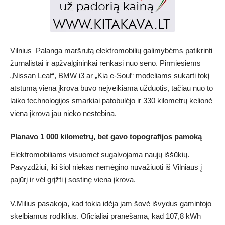
Vilnius–Palanga maršrutą elektromobilių galimybėms patikrinti
žurnalistai ir apžvalgininkai renkasi nuo seno. Pirmiesiems
„Nissan Leaf“, BMW i3 ar „Kia e-Soul“ modeliams sukarti tokį
atstumą viena įkrova buvo neįveikiama užduotis, tačiau nuo to
laiko technologijos smarkiai patobulėjo ir 330 kilometrų kelionė
viena įkrova jau nieko nestebina.
Planavo 1 000 kilometrų, bet gavo topografijos pamoką
Elektromobiliams visuomet sugalvojama naujų iššūkių.
Pavyzdžiui, iki šiol niekas nemėgino nuvažiuoti iš Vilniaus į
pajūrį ir vėl grįžti į sostinę viena įkrova.
V.Milius pasakoja, kad tokia idėja jam šovė išvydus gamintojo
skelbiamus rodiklius. Oficialiai pranešama, kad 107,8 kWh