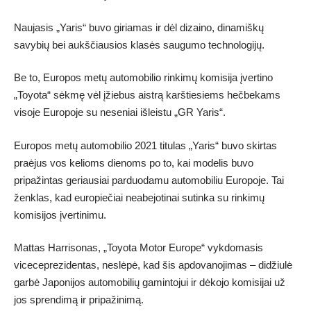
Naujasis „Yaris“ buvo giriamas ir dėl dizaino, dinamiškų
savybių bei aukščiausios klasės saugumo technologijų.
Be to, Europos metų automobilio rinkimų komisija įvertino
„Toyota“ sėkmę vėl įžiebus aistrą karštiesiems hečbekams
visoje Europoje su neseniai išleistu „GR Yaris“.
Europos metų automobilio 2021 titulas „Yaris“ buvo skirtas
praėjus vos kelioms dienoms po to, kai modelis buvo
pripažintas geriausiai parduodamu automobiliu Europoje. Tai
ženklas, kad europiečiai neabejotinai sutinka su rinkimų
komisijos įvertinimu.
Mattas Harrisonas, „Toyota Motor Europe“ vykdomasis
viceceprezidentas, neslėpė, kad šis apdovanojimas – didžiulė
garbė Japonijos automobilių gamintojui ir dėkojo komisijai už
jos sprendimą ir pripažinimą.