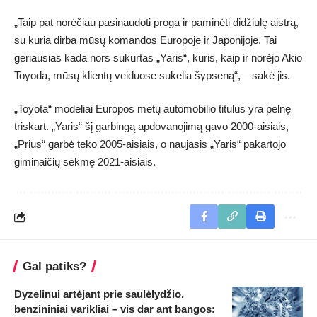
„Taip pat norėčiau pasinaudoti proga ir paminėti didžiulę aistrą,
su kuria dirba mūsų komandos Europoje ir Japonijoje. Tai
geriausias kada nors sukurtas „Yaris“, kuris, kaip ir norėjo Akio
Toyoda, mūsų klientų veiduose sukelia šypseną“, – sakė jis.
„Toyota“ modeliai Europos metų automobilio titulus yra pelnę
triskart. „Yaris“ šį garbingą apdovanojimą gavo 2000-aisiais,
„Prius“ garbė teko 2005-aisiais, o naujasis „Yaris“ pakartojo
giminaičių sėkmę 2021-aisiais.
Gal patiks?
Dyzelinui artėjant prie saulėlydžio,
benzininiai varikliai – vis dar ant bangos: