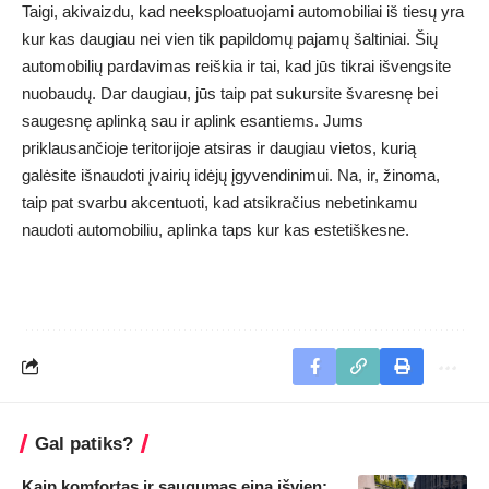
Taigi, akivaizdu, kad neeksploatuojami automobiliai iš tiesų yra
kur kas daugiau nei vien tik papildomų pajamų šaltiniai. Šių
automobilių pardavimas reiškia ir tai, kad jūs tikrai išvengsite
nuobaudų. Dar daugiau, jūs taip pat sukursite švaresnę bei
saugesnę aplinką sau ir aplink esantiems. Jums
priklausančioje teritorijoje atsiras ir daugiau vietos, kurią
galėsite išnaudoti įvairių idėjų įgyvendinimui. Na, ir, žinoma,
taip pat svarbu akcentuoti, kad atsikračius nebetinkamu
naudoti automobiliu, aplinka taps kur kas estetiškesne.
Gal patiks?
Kaip komfortas ir saugumas eina išvien: