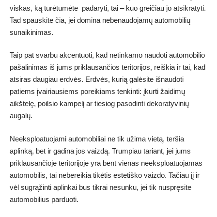
viskas, ką turėtumėte padaryti, tai – kuo greičiau jo atsikratyti.
Tad spauskite čia, jei domina
nebenaudojamų automobilių
sunaikinimas
.
Taip pat svarbu akcentuoti, kad netinkamo naudoti automobilio
pašalinimas iš jums priklausančios teritorijos, reiškia ir tai, kad
atsiras daugiau erdvės. Erdvės, kurią galėsite išnaudoti
patiems įvairiausiems poreikiams tenkinti: įkurti žaidimų
aikštelę, poilsio kampelį ar tiesiog pasodinti dekoratyvinių
augalų.
Neeksploatuojami automobiliai
ne tik užima vietą, teršia
aplinką, bet ir gadina jos vaizdą. Trumpiau tariant, jei jums
priklausančioje teritorijoje yra bent vienas neeksploatuojamas
automobilis, tai nebereikia tikėtis estetiško vaizdo. Tačiau jį ir
vėl sugrąžinti aplinkai bus tikrai nesunku, jei tik nuspręsite
automobilius parduoti.