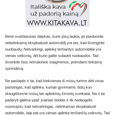
Bene svarbiausias dalykas, kuris jūsų laukia, jei parduosite
nebetinkamą eksploatuoti automobilį yra tas, kad išvengsite
nuobaudų. Netvarkingi, aplinkę teršiantys automobiliai yra
vienas veiksnių, dėl kurio galite sulaukti nuobaudos. Tad
išvenkite šios nemalonios staigmenos, priimdami tinkamą
sprendimą.
Ne paslaptis ir tai, kad kiekvienas iš mūsų turime dėti visas
pastangas, kad aplinka, kurioje gyvename, būtų kuo
draugiškesnė mūsų bei aplinkinių žmonių sveikatai. Na o tai
padaryti galima ypač įvairiais būdais ir tik nedaugelis
susimąsto, kad netvarkingas, netinkamas eksploatuoti
automobilis, taip pat yra vienas aplinkę teršiančių veiksnių. Tad