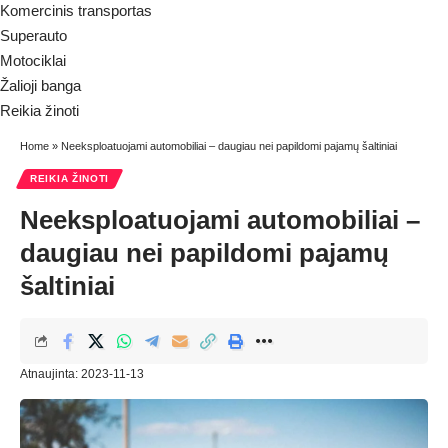
Komercinis transportas
Superauto
Motociklai
Žalioji banga
Reikia žinoti
Home
»
Neeksploatuojami automobiliai – daugiau nei papildomi pajamų šaltiniai
REIKIA ŽINOTI
Neeksploatuojami automobiliai –
daugiau nei papildomi pajamų
šaltiniai
Atnaujinta: 2023-11-13