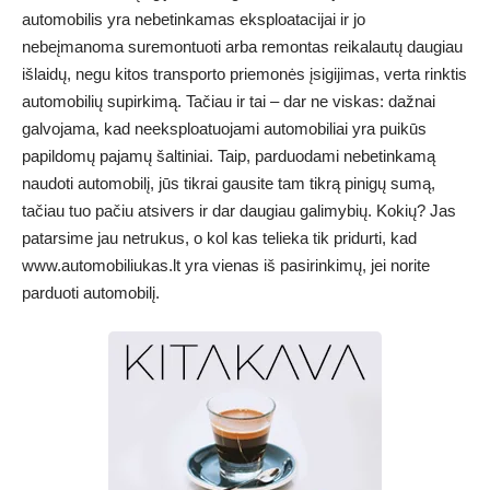
automobilis yra nebetinkamas eksploatacijai ir jo
nebeįmanoma suremontuoti arba remontas reikalautų daugiau
išlaidų, negu kitos transporto priemonės įsigijimas, verta rinktis
automobilių supirkimą. Tačiau ir tai – dar ne viskas: dažnai
galvojama, kad neeksploatuojami automobiliai yra puikūs
papildomų pajamų šaltiniai. Taip, parduodami nebetinkamą
naudoti automobilį, jūs tikrai gausite tam tikrą pinigų sumą,
tačiau tuo pačiu atsivers ir dar daugiau galimybių. Kokių? Jas
patarsime jau netrukus, o kol kas telieka tik pridurti, kad
www.automobiliukas.lt
yra vienas iš pasirinkimų, jei norite
parduoti automobilį.