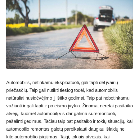
Automobilis, netinkamu eksploatuoti, gali tapti dėl įvairių
priežasčių. Taip gali nutikti tiesiog todėl, kad automobilis
natūraliai nusidėvėjimo jį ištiko gedimai. Taip pat nebetinkamu
važiuoti ir gali tapti ir po eismo įvykio. Žinoma, neretai pasitaiko
atvejų, kuomet automobilį vis dar galima suremontuoti,
pašalinti gedimus. Tačiau taip pat pasitaiko ir tokių situacijų, kai
automobilio remontas galėtų pareikalauti daugiau išlaidų nei
kito automobilio įsigijimas. Taigi, tokiais atvejais, kai