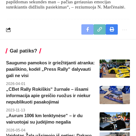
papildomas sekundes man – pačias geriausias emocijas
suteikiantis didžiulis pasiekimas“, – reziumuoja N. Marčėnaitė.
Gal patiks?
Saugumo pamokos ir griežtėjanti atranka:
paaiškino, kodėl „Press Rally“ dalyvauti
gali ne visi
2026-04-01
„CBet Rally Rokiškis“ žurnale – išsami
informacija apie greičio ruožus ir niekur
nepublikuoti pasakojimai
2023-11-13
„Aurum 1006 km lenktynėse“ – ir du
vairuotojai su judėjimo negalia
2026-05-04
Vaidotas Žala užsimojo iš peties: Dakaro