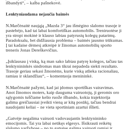
išbandyti“, – kalba pašnekovė.
Lenktyniaudama nejaučia baimės
N.Marčėnaitė naująją „Mazda 3“ jau išmėgino slalomo trasoje ir
pastebėjo, kad tai labai komfortiškas automobilis. Treniruotėse ji
yra stropi mokinė ir klauso labiau patyrusių kolegų patarimų.
Paradoksalu, bet didžiausia problema – baimės jausmo trūkumas.
Į tai kadaise dėmesį atkreipė ir žinomas automobilių sporto
treneris Jonas Dereškevičius.
„Įsiklausau į viską, ką man sako labiau patyrę kolegos, tačiau tas
lenktynininkės sindromas man tikrai nepadeda siekti rezultato.
Trasoje geriau sekasi žmonėms, kurie viską atlieka racionaliau,
ramiau ir sklandžiau“, – komentuoja menininkė.
N.Marčėnaitė pažymi, kad jai įdomus sportiškas vairavimas.
Anot žinomos moters, kaip dauguma vairuotojų, ji geromis oro
sąlygomis tuščiame kelio ruože išbando, kokia trajektorija
galima greičiausiai įveikti vieną ar kitą posūkį, tačiau bendrai
naudojami keliai – ne vieta sportiniam azartui išlieti.
„Gatvėje negalima vairuoti vadovaujantis lenktynininko
emocijomis. Tai yra labai netikęs elgesys. Išsikrauti reikėtų
slalomo varžybose – po to gatvėse galima vairuoti ramiai ir