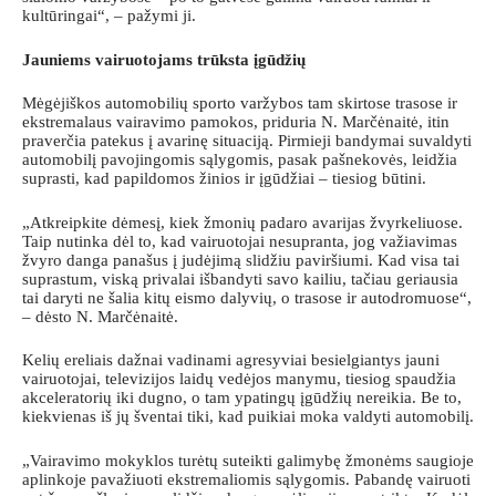
kultūringai“, – pažymi ji.
Jauniems vairuotojams trūksta įgūdžių
Mėgėjiškos automobilių sporto varžybos tam skirtose trasose ir
ekstremalaus vairavimo pamokos, priduria N. Marčėnaitė, itin
praverčia patekus į avarinę situaciją. Pirmieji bandymai suvaldyti
automobilį pavojingomis sąlygomis, pasak pašnekovės, leidžia
suprasti, kad papildomos žinios ir įgūdžiai – tiesiog būtini.
„Atkreipkite dėmesį, kiek žmonių padaro avarijas žvyrkeliuose.
Taip nutinka dėl to, kad vairuotojai nesupranta, jog važiavimas
žvyro danga panašus į judėjimą slidžiu paviršiumi. Kad visa tai
suprastum, viską privalai išbandyti savo kailiu, tačiau geriausia
tai daryti ne šalia kitų eismo dalyvių, o trasose ir autodromuose“,
– dėsto N. Marčėnaitė.
Kelių ereliais dažnai vadinami agresyviai besielgiantys jauni
vairuotojai, televizijos laidų vedėjos manymu, tiesiog spaudžia
akceleratorių iki dugno, o tam ypatingų įgūdžių nereikia. Be to,
kiekvienas iš jų šventai tiki, kad puikiai moka valdyti automobilį.
„Vairavimo mokyklos turėtų suteikti galimybę žmonėms saugioje
aplinkoje pavažiuoti ekstremaliomis sąlygomis. Pabandę vairuoti