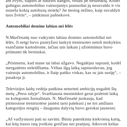
ant žvyro, šlapios ar slidžios dangos, vėliau jie nesutriktų. Kodėl
galingus automobilius vairuojantys jaunuoliai jų nesuvaldo ir vis
nuneša kokią autobusų stotelę? Jie tiesiog nežino, kaip suvaldyti
tuos žvėris“, – įsitikinusi pašnekovė.
Automobiliai domino labiau nei lėlės
N.Marčėnaitę nuo vaikystės labiau domino automobiliai nei
lėlės. Ji netgi buvo pasiryžusi lankyti treniruotes netoli mokyklos
esančiame kartodrome, tačiau tais laikais į užsiėmimus buvo
priimami tik berniukai.
„Prisimenu, kad mane tai labai užgavo. Negalėjau suprasti, kodėl
mergaitėms neleidžiama. Vėliau ilgą laiką sapnuodavau, jog
vairuoju automobilius, ir šiaip patiko viskas, kas su jais susiję“, –
pasakoja ji.
Televizijos laidų vedėja patikina neturinti ambicijų nugalėti šių
metų „Press ralyje“. Svarbiausia menininkei gerai praleisti laiką
su kolegomis žurnalistais. N. Marčėnaitė juokauja, kad
pirmosiose treniruotėse jautėsi tarsi patekusi į ne tos amžiaus
kategorijos renginį – dauguma dalyvių buvo gerokai jaunesni.
„Aš varžysiuosi pati su savimi. Būsiu patenkinta kiekvieną kartą,
kai kitą trasos ratą įveiksiu greičiau nei praėjusį. Atkovoti kelias