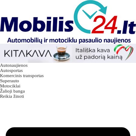
Autonaujienos
Autosportas
Komercinis transportas
Superauto
Motociklai
Žalioji banga
Reikia žinoti