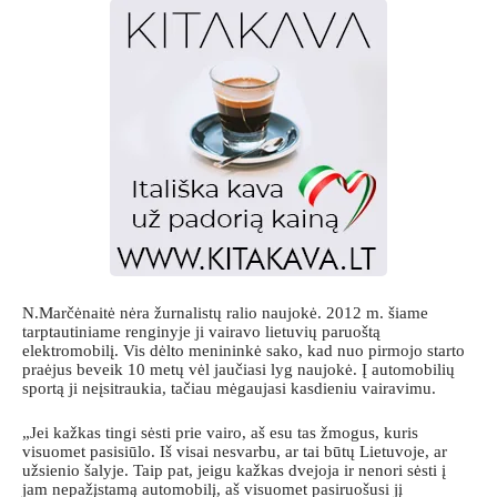
N.Marčėnaitė nėra žurnalistų ralio naujokė. 2012 m. šiame
tarptautiniame renginyje ji vairavo lietuvių paruoštą
elektromobilį. Vis dėlto menininkė sako, kad nuo pirmojo starto
praėjus beveik 10 metų vėl jaučiasi lyg naujokė. Į automobilių
sportą ji neįsitraukia, tačiau mėgaujasi kasdieniu vairavimu.
„Jei kažkas tingi sėsti prie vairo, aš esu tas žmogus, kuris
visuomet pasisiūlo. Iš visai nesvarbu, ar tai būtų Lietuvoje, ar
užsienio šalyje. Taip pat, jeigu kažkas dvejoja ir nenori sėsti į
jam nepažįstamą automobilį, aš visuomet pasiruošusi jį