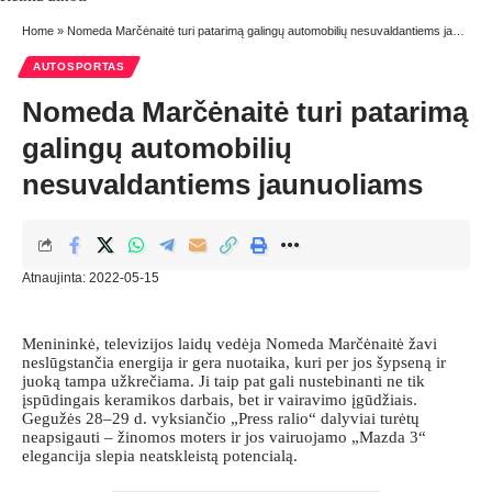
Home
»
Nomeda Marčėnaitė turi patarimą galingų automobilių nesuvaldantiems jaunuoliams
AUTOSPORTAS
Nomeda Marčėnaitė turi patarimą
galingų automobilių
nesuvaldantiems jaunuoliams
Atnaujinta: 2022-05-15
Menininkė, televizijos laidų vedėja Nomeda Marčėnaitė žavi
neslūgstančia energija ir gera nuotaika, kuri per jos šypseną ir
juoką tampa užkrečiama. Ji taip pat gali nustebinanti ne tik
įspūdingais keramikos darbais, bet ir vairavimo įgūdžiais.
Gegužės 28–29 d. vyksiančio „Press ralio“ dalyviai turėtų
neapsigauti – žinomos moters ir jos vairuojamo „Mazda 3“
elegancija slepia neatskleistą potencialą.