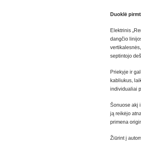
Duoklė pirmt
Elektrinis „Re
dangčio linijo
vertikalesnės,
septintojo de
Priekyje ir g
kabliukus, lai
individualiai p
Šonuose akį iš
ją reikėjo atna
primena origi
Žiūrint į auto