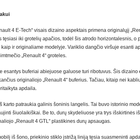
akui
nault 4 E-Tech“ visais dizaino aspektais primena originalųjį „Rena
s tęsiasi iki grotelių apačios, todėl šis atrodo horizontalesnis, o
 kaip ir originaliame modelyje. Variklio dangčio viršuje esanti a
šimtmečio „Renault 4“ groteles.
ale esantys buferiai abiejuose galuose turi ribotuvus. Šis dizain
kančius originaliojo „Renault 4“ buferius. Tačiau, kitaip nei kabliu
ritaikyta apdaila.
 karto patraukia galinis šoninis langelis. Tai buvo istorinio mod
ujinti šiuolaikiškai. Be to, durų skydeliuose yra trys išskirtinės i
naliojo „Renault 4 GTL“ plastikines durų apsaugas.
mobilį iš šono, priekinio stiklo įstrižą liniją tęsia suasmeninti ap