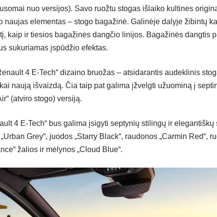
usomai nuo versijos). Savo ruožtu stogas išlaiko kultines origina
do naujas elementas – stogo bagažinė. Galinėje dalyje žibintų ka
į, kaip ir tiesios bagažinės dangčio linijos. Bagažinės dangtis p
rius sukuriamas įspūdžio efektas.
Renault 4 E-Tech“ dizaino bruožas – atsidarantis audeklinis stog
kai naują išvaizdą. Čia taip pat galima įžvelgti užuominą į sept
ir“ (atviro stogo) versiją.
ault 4 E-Tech“ bus galima įsigyti septynių stilingų ir elegantiškų
s „Urban Grey“, juodos „Starry Black“, raudonos „Carmin Red“, ru
nce“ žalios ir mėlynos „Cloud Blue“.