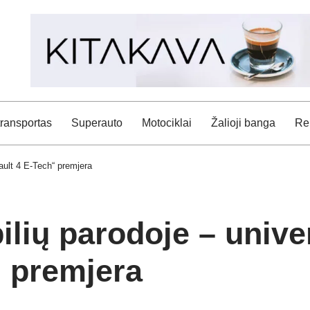
transportas
Superauto
Motociklai
Žalioji banga
Rei
nault 4 E-Tech“ premjera
lių parodoje – univer
“ premjera