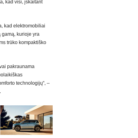
, kad visi, įskaitant
a, kad elektromobiliai
ą gamą, kurioje yra
mums trūko kompaktiško
ngvai pakraunama
uolaikiškas
omforto technologijų“, –
.