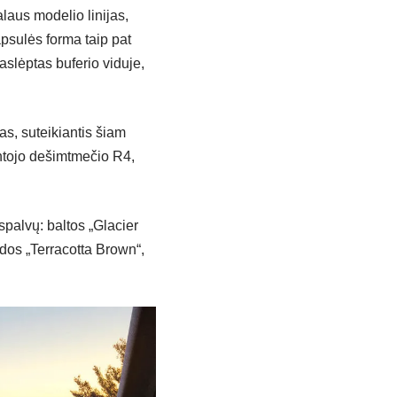
laus modelio linijas,
psulės forma taip pat
aslėptas buferio viduje,
as, suteikiantis šiam
intojo dešimtmečio R4,
 spalvų: baltos „Glacier
dos „Terracotta Brown“,