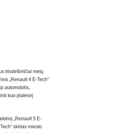
us trisdešimčiai metų
rinis „Renault 4 E-Tech“
ip automobilis,
rinti kuo platesnį
ktrinį „Renault 5 E-
-Tech“ skirtas miesto