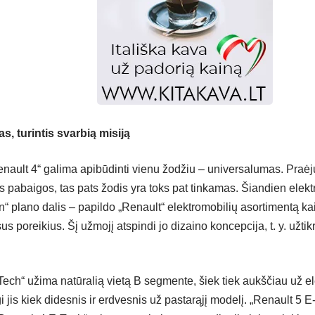
, turintis svarbią misiją
Renault 4“ galima apibūdinti vienu žodžiu – universalumas. Praėj
s pabaigos, tas pats žodis yra toks pat tinkamas. Šiandien elekt
n“ plano dalis – papildo „Renault“ elektromobilių asortimentą ka
sus poreikius. Šį užmojį atspindi jo dizaino koncepcija, t. y. užtik
ech“ užima natūralią vietą B segmente, šiek tiek aukščiau už ele
 jis kiek didesnis ir erdvesnis už pastarąjį modelį. „Renault 5 E