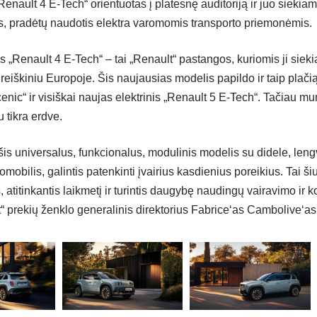
Renault 4 E-Tech“ orientuotas į platesnę auditoriją ir juo siekiama
, pradėtų naudotis elektra varomomis transporto priemonėmis.
s „Renault 4 E-Tech“ – tai „Renault“ pastangos, kuriomis ji sieki
reiškiniu Europoje. Šis naujausias modelis papildo ir taip plači
enic“ ir visiškai naujas elektrinis „Renault 5 E-Tech“. Tačiau 
 tikra erdve.
 šis universalus, funkcionalus, modulinis modelis su didele, le
mobilis, galintis patenkinti įvairius kasdienius poreikius. Tai ši
, atitinkantis laikmetį ir turintis daugybę naudingų vairavimo ir k
“ prekių ženklo generalinis direktorius Fabrice‘as Cambolive‘as