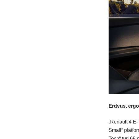
Erdvus, ergo
„Renault 4 E-
Small“ platfor
Tech“ turi 68 