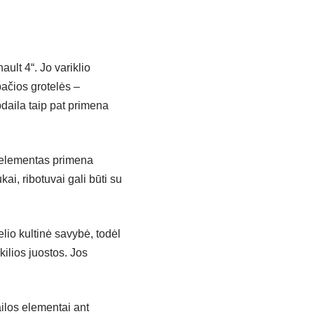
ult 4“. Jo variklio
 pačios grotelės –
pdaila taip pat primena
o elementas primena
kai, ribotuvai gali būti su
elio kultinė savybė, todėl
škilios juostos. Jos
dailos elementai ant