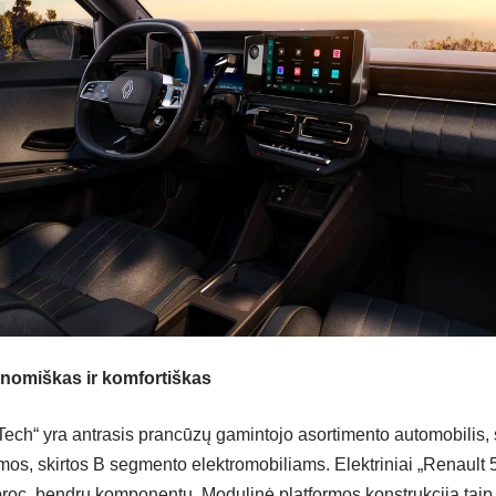
nomiškas ir komfortiškas
Tech“ yra antrasis prancūzų gamintojo asortimento automobilis,
mos, skirtos B segmento elektromobiliams. Elektriniai „Renault 5
proc. bendrų komponentų. Modulinė platformos konstrukcija taip p