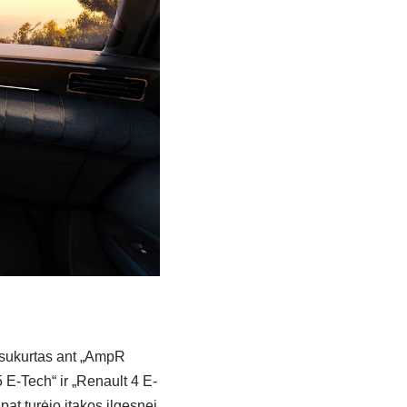
 sukurtas ant „AmpR
 E-Tech“ ir „Renault 4 E-
at turėjo įtakos ilgesnei