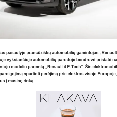
ias pasaulyje prancūziškų automobilių gamintojas „Renault“
uje vykstančioje automobilių parodoje bendrovė pristatė na
ntojo modeliu paremtą „Renault 4 E-Tech“. Šis elektromobili
pareigojimą spartinti perėjimą prie elektros visoje Europoje,
us į masinę rinką.