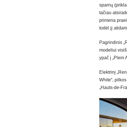
sparnų (prikla
tačiau atsira
primena praeit
todėl jį atida
Pagrindinis „
modeliui visiš
ypač į „Plein A
Elektrinį „Ren
White“, pilko
„Hauts-de-Fra