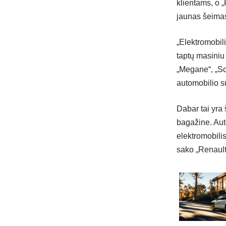
klientams, o „
jaunas šeimas
„Elektromobili
taptų masiniu 
„Megane“, „Sc
automobilio su
Dabar tai yra
bagažine. Auto
elektromobilis
sako „Renault