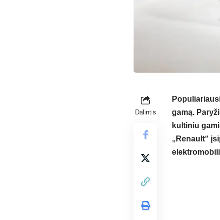
Populiariaus
gamą. Paryži
Dalintis
kultiniu gami
„Renault“ įsi
elektromobili