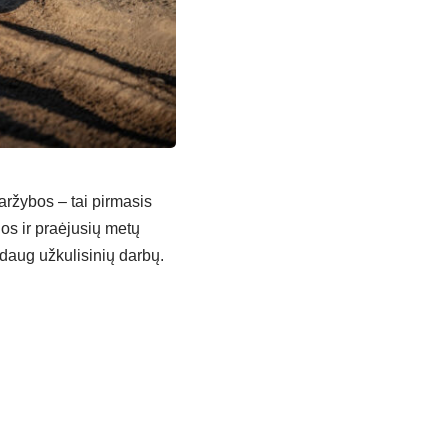
aržybos – tai pirmasis
os ir praėjusių metų
aug užkulisinių darbų.