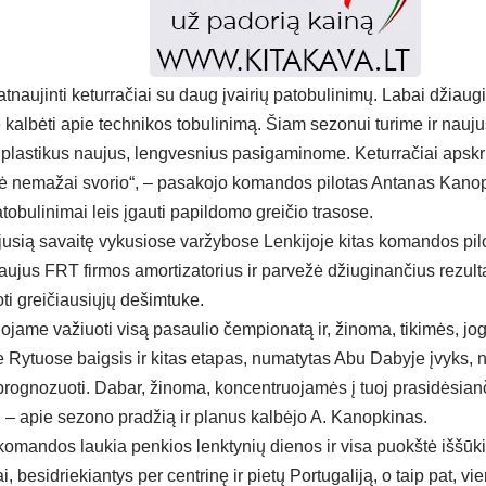
atnaujinti keturračiai su daug įvairių patobulinimų. Labai džiau
 kalbėti apie technikos tobulinimą. Šiam sezonui turime ir nauju
 plastikus naujus, lengvesnius pasigaminome. Keturračiai apskrit
tė nemažai svorio“, – pasakojo komandos pilotas Antanas Kanopkin
atobulinimai leis įgauti papildomo greičio trasose.
ėjusią savaitę vykusiose varžybose Lenkijoje kitas komandos p
aujus FRT firmos amortizatorius ir parvežė džiuginančius rezulta
ti greičiausiųjų dešimtuke.
ojame važiuoti visą pasaulio čempionatą ir, žinoma, tikimės, j
 Rytuose baigsis ir kitas etapas, numatytas Abu Dabyje įvyks, no
rognozuoti. Dabar, žinoma, koncentruojamės į tuoj prasidėsian
“, – apie sezono pradžią ir planus kalbėjo A. Kanopkinas.
 komandos laukia penkios lenktynių dienos ir visa puokštė iššūki
ai, besidriekiantys per centrinę ir pietų Portugaliją, o taip pat, vi