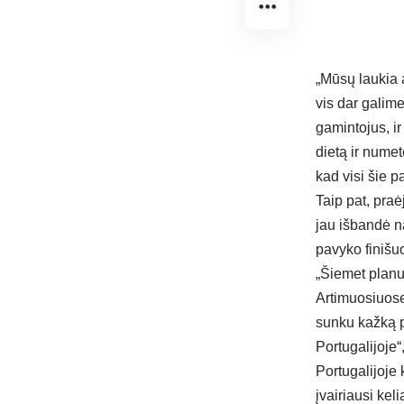
„Mūsų laukia 
vis dar galime
gamintojus, ir
dietą ir nume
kad visi šie p
Taip pat, pra
jau išbandė n
pavyko finišuo
„Šiemet planu
Artimuosiuose
sunku kažką p
Portugalijoje
Portugalijoje
įvairiausi keli