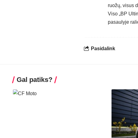
ruožų, visus d
Viso „BP Ultim
pasaulyje rali
Pasidalink
Gal patiks?