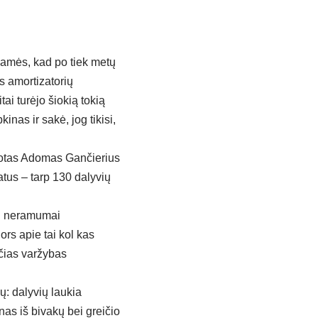
giamės, kad po tiek metų
s amortizatorių
ai turėjo šiokią tokią
as ir sakė, jog tikisi,
ilotas Adomas Gančierius
tus – tarp 130 dalyvių
og neramumai
rs apie tai kol kas
čias varžybas
ų: dalyvių laukia
enas iš bivakų bei greičio