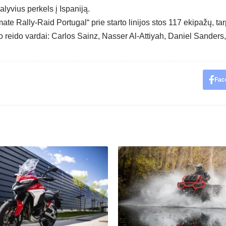
alyvius perkels į Ispaniją.
ate Rally-Raid Portugal“ prie starto linijos stos 117 ekipažų, tarp
o reido vardai: Carlos Sainz, Nasser Al-Attiyah, Daniel Sanders, 
Fac