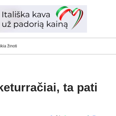
kia žinoti
turračiai, ta pati