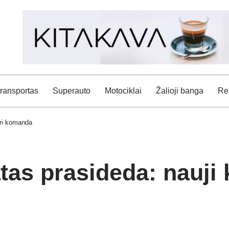
transportas
Superauto
Motociklai
Žalioji banga
Rei
pri komanda
s prasideda: nauji ke