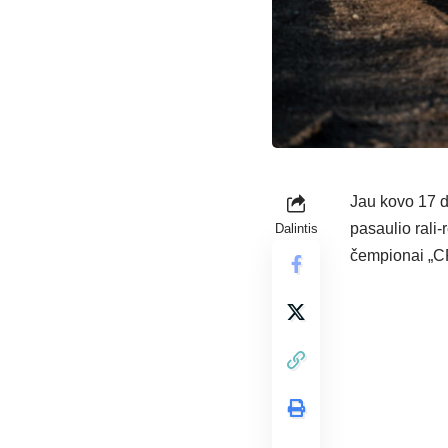
Jau kovo 17 d
pasaulio rali-
Dalintis
čempionai „CF