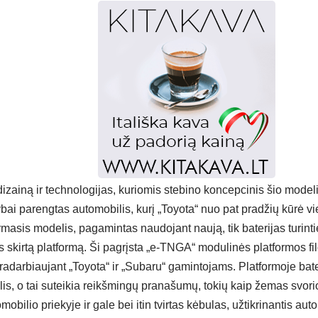
dizainą ir technologijas, kuriomis stebino koncepcinis šio model
ai parengtas automobilis, kurį „Toyota“ nuo pat pradžių kūrė vie
irmasis modelis, pagamintas naudojant naują, tik baterijas turint
 skirtą platformą. Ši pagrįsta „e-TNGA“ modulinės platformos fil
adarbiaujant „Toyota“ ir „Subaru“ gamintojams. Platformoje bater
lis, o tai suteikia reikšmingų pranašumų, tokių kaip žemas svori
obilio priekyje ir gale bei itin tvirtas kėbulas, užtikrinantis a