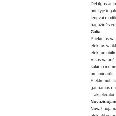
Dėl ilgos aut
priekyje ir ga
lengvai modif
bagažinės erdv
Galia
Priekinius var
elektros vari
elektromobilis
Visus varančiu
sukimo momentą
preliminarūs i
Elektromobili
gaunamos ener
– akceleratori
Nuvažiuojama
Nuvažiuojamas
elektrifikuotu