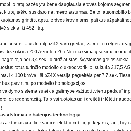
omobilio ratų bazės yra bene daugiausia erdvės kojoms segmente
le, klubų taškų susidaro net metro atstumas. Be to, automobilio b
ikuojamas grindis, apstu erdvės kroviniams: palikus užpakalines
ė siekia iki 452 litrų.
ančiuosius ratus turintį bZ4X varo greitai į vairuotojo elgesį re
klis. Jis sukuria 204 AG ir turi 265 Nm maksimalų sukimo momentą
 pagreitėja per 8,4 sek., o didžiausias išvystomas greitis siekia
osius ratus turinčio modelio elektros varikliai sukuria 217,5 AG
. Iki 100 km/val. ši bZ4X versija pagreitėja per 7,7 sek. Tiesa, 
r bus patvirtinti po modelio homologacijos.
o valdymo sistema suteikia galimybę važiuoti „vienu pedalu“ ir
gijos regeneraciją. Taip vairuotojas gali greitėti ir lėtėti nau
ų.
s atstumas ir baterijos technologija
 atstumas yra itin svarbus elektromobilių pirkėjams, tad „Toyota
s automobilius ir didelės talpos baterijas, pasitelkė visą patirtį, 