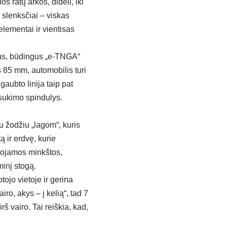
s ratų arkos, dideli, iki
 slenksčiai – viskas
lementai ir vientisas
mus, būdingus „e-TNGA“
 85 mm, automobilis turi
aubto linija taip pat
isukimo spindulys.
u žodžiu „lagom“, kuris
ą ir erdvę, kurie
udojamos minkštos,
minį stogą.
tojo vietoje ir gerina
ro, akys – į kelią“, tad 7
rš vairo. Tai reiškia, kad,