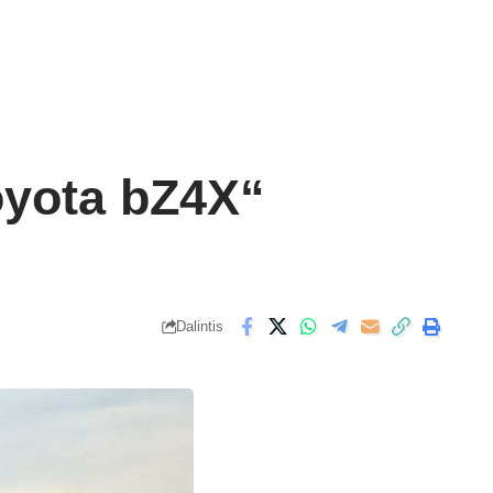
Toyota bZ4X“
Dalintis