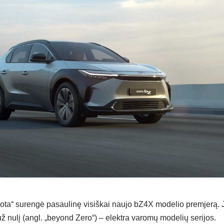
ota“ surengė pasaulinę visiškai naujo bZ4X modelio premjerą. J
ž nulį (angl. „beyond Zero“) – elektra varomų modelių serijos.