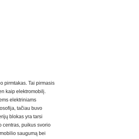
io pirmtakas. Tai pirmasis
n kaip elektromobilį.
iems elektriniams
osofija, tačiau buvo
ijų blokas yra tarsi
o centras, puikus svorio
utomobilio saugumą bei