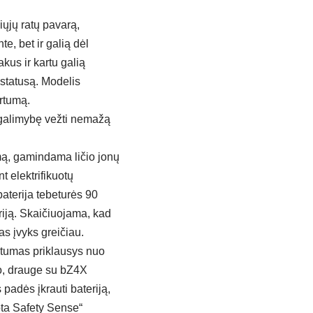
iųjų ratų pavarą,
, bet ir galią dėl
akus ir kartu galią
 statusą. Modelis
irtumą.
ės galimybę vežti nemažą
mą, gamindama ličio jonų
t elektrifikuotų
baterija tebeturės 90
eriją. Skaičiuojama, kad
s įvyks greičiau.
tstumas priklausys nuo
to, drauge su bZ4X
 padės įkrauti bateriją,
yota Safety Sense“