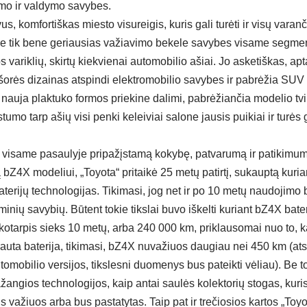
mo ir valdymo savybes.
s, komfortiškas miesto visureigis, kuris gali turėti ir visų varanč
ne tik bene geriausias važiavimo bekele savybes visame segmente
os variklių, skirtų kiekvienai automobilio ašiai. Jo asketiškas, apt
išorės dizainas atspindi elektromobilio savybes ir pabrėžia SUV
 nauja plaktuko formos priekine dalimi, pabrėžiančia modelio tv
stumo tarp ašių visi penki keleiviai salone jausis puikiai ir tur
ų visame pasaulyje pripažįstamą kokybę, patvarumą ir patikimu
tą bZ4X modeliui, „Toyota“ pritaikė 25 metų patirtį, sukauptą kurian
terijų technologijas. Tikimasi, jog net ir po 10 metų naudojimo 
minių savybių. Būtent tokie tikslai buvo iškelti kuriant bZ4X bat
kotarpis sieks 10 metų, arba 240 000 km, priklausomai nuo to, ka
krauta baterija, tikimasi, bZ4X nuvažiuos daugiau nei 450 km (a
tomobilio versijos, tikslesni duomenys bus pateikti vėliau). Be 
žangios technologijos, kaip antai saulės kolektorių stogas, kuris
s važiuos arba bus pastatytas. Taip pat ir trečiosios kartos „To