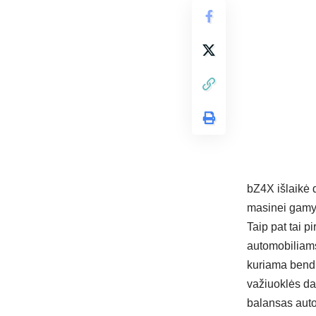
bZ4X išlaikė 
masinei gamyb
Taip pat tai p
automobiliams
kuriama bendr
važiuoklės da
balansas autom