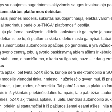
nys su naujomis pagerintomis aktyviomis saugos ir vairuotojo p
iams skirtos platformos debiutas
asis įmonės modelis, sukurtas naudojant naują, elektra varomi
iai pagrindus padėjo „e-TNGA“ platformos filosofija.
auja platforma, pasižyminti dideliu lankstumu ir galimybe ją nau
deliams, be to, ši platforma skirta didelio masto gamybai. Labai 
s sumontuotas automobilio apačioje, po grindimis, ir yra važiuok
mą svorio centrą, tobulą svorio paskirstymą abiem ašims ir kėbu
 stabilumo, dinamiškumo, o kartu su ilga ratų baze – ir daug erd
nas
ta aptaki, bet tvirta bZ4X išorė, kurioje dera elektromobilio ir 
is modelis vienodai tinka ir miesto, ir užmiesčio gyvenimui. Iš pri
oracijų jam, rodos, nė nereikia. Tai pabrėžia nauja plaktuko fo
ais ir išryškintais priekinės dalies kampais, taip pabrėžiant au
alies, bZ4X akį traukia aptakiu siluetu. Bendras automobilio auk
ni priekiniai statramsčiai ir iš pažiūros žemai esanti ašies linija