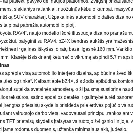
– tai pasiekti pavyko dėl naujos platformos. Žvilgsnį prikaustančio
smens, siekiantys ratlankiai, nuožulnūs kėbulo kampai, masyvūs
entišką SUV charakterį. Užpakalinės automobilio dalies dizaino e
as taip pat pabrėžia automobilio plotį.
Toyota RAV4“, naujo modelio išorė iliustruoja dizaino pranašu
vyzdžiui, palyginti su RAV4, bZ4X bendras aukštis yra mažesnis
ekines ir galines iškyšas, o ratų bazė ilgesnė 160 mm. Variklio g
mm. Klasėje išsiskiriantį keturračio vikrumą atspindi 5,7 m aps
ainas
kas aprėpia visą automobilio interjero dizainą, apibūdina švedišk
ia „tiesiog tinka“. Kalbant apie bZ4X, šis žodis apibūdina komfort
alonui suteikia svetainės atmosferą, o šį jausmą sustiprina na
los tekstūros, satino apdailos detalės ir galimybė turėti panora
 įrengtas prietaisų skydelis prisideda prie erdvės pojūčio vairuo
ant vairuotojo darbo vietą, vadovautasi principu „rankos ant vai
s TFT prietaisų skydelis įtaisytas vairuotojo žvilgsnio linijoje, vi
ti jame rodomus duomenis, užtenka minimalaus akių judesio.