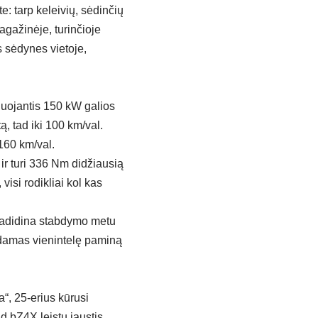
: tarp keleivių, sėdinčių
agažinėje, turinčioje
 sėdynes vietoje,
aguojantis 150 kW galios
, tad iki 100 km/val.
 160 km/val.
 ir turi 336 Nm didžiausią
visi rodikliai kol kas
 padidina stabdymo metu
dodamas vienintelę paminą
“, 25-erius kūrusi
kad bZ4X leistų jaustis