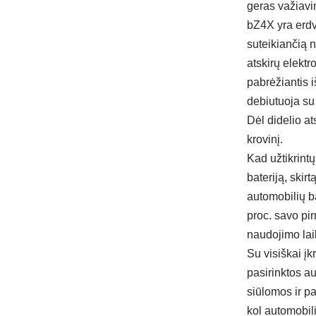
geras važiavi
bZ4X yra erdvu
suteikiančią 
atskirų elektr
pabrėžiantis 
debiutuoja su
Dėl didelio at
krovinį.
Kad užtikrint
bateriją, skir
automobilių ba
proc. savo pir
naudojimo lai
Su visiškai į
pasirinktos au
siūlomos ir pa
kol automobili