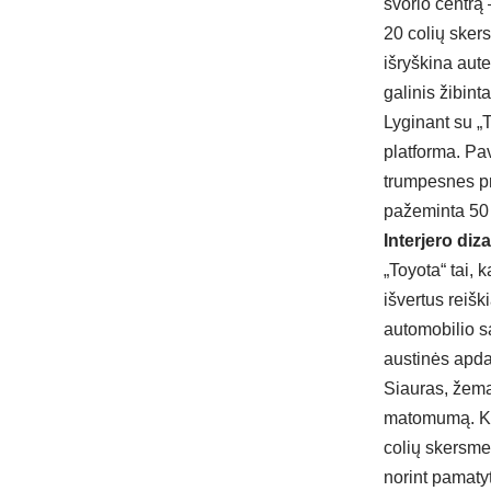
svorio centrą 
20 colių sker
išryškina aut
galinis žibint
Lyginant su „
platforma. Pa
trumpesnes pri
pažeminta 50 
Interjero diz
„Toyota“ tai, 
išvertus reišk
automobilio s
austinės apdai
Siauras, žemai
matomumą. Kuri
colių skersmen
norint pamaty