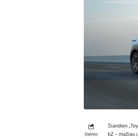
Šiandien „Toy
bZ – mažiau u
Dalintis