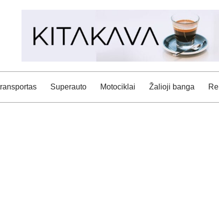
transportas
Superauto
Motociklai
Žalioji banga
Rei