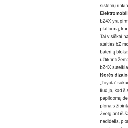
sistemų rinki
Elektromobil
bZ4X yra pirm
platformą, kur
Tai visiškai n
ateities bZ mo
baterijų bloka
užtikrinti že
bZ4X suteikia
Išorės dizai
„Toyota“ sukur
liudija, kad š
papildomų dek
plonais žibint
Žvelgiant iš š
nedidelis, plo