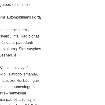
agalbos sistemomis.
ems automobiliams skirtą
doti potencialiems
svarbu ir tai, kad plonas
lės dalis, padedanti
lo aptakumą. Šios savybės
vės viduje.
SUV dizaino savybės,
ekio jis atrodo išmaniai,
rma su ženklui būdingais
tomobilio raumeningumą.
štis – santykinai
 tarsi pabrėžia žemą jo