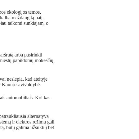
amos ekologijos temos,
kalba maždaug tą patį.
biau taikomi sunkiajam, o
ršrutą arba pasirinkti
e miestų papildomų mokesčių
vai neslepia, kad ateityje
 ir Kauno savivaldybė.
iais automobiliais. Kol kas
atraukliausia alternatyva –
temą ir elektros režimu gali
tą, būtų galima užsukti į bet