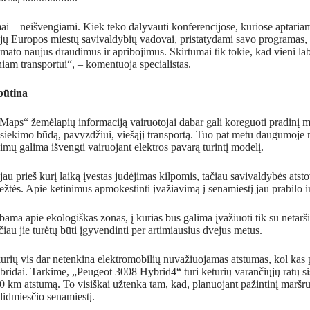
imai – neišvengiami. Kiek teko dalyvauti konferencijose, kuriose aptari
ųjų Europos miestų savivaldybių vadovai, pristatydami savo programas, 
to naujus draudimus ir apribojimus. Skirtumai tik tokie, kad vieni la
iniam transportui“, – komentuoja specialistas.
būtina
aps“ žemėlapių informaciją vairuotojai dabar gali koreguoti pradinį ma
isiekimo būdą, pavyzdžiui, viešąjį transportą. Tuo pat metu daugumoj
jimų galima išvengti vairuojant elektros pavarą turintį modelį.
jau prieš kurį laiką įvestas judėjimas kilpomis, tačiau savivaldybės atsto
riežtės. Apie ketinimus apmokestinti įvažiavimą į senamiestį jau prabilo
bama apie ekologiškas zonas, į kurias bus galima įvažiuoti tik su netarš
tačiau jie turėtų būti įgyvendinti per artimiausius dvejus metus.
urių vis dar netenkina elektromobilių nuvažiuojamas atstumas, kol kas p
bridai. Tarkime, „Peugeot 3008 Hybrid4“ turi keturių varančiųjų ratų sis
60 km atstumą. To visiškai užtenka tam, kad, planuojant pažintinį maršru
idmiesčio senamiestį.