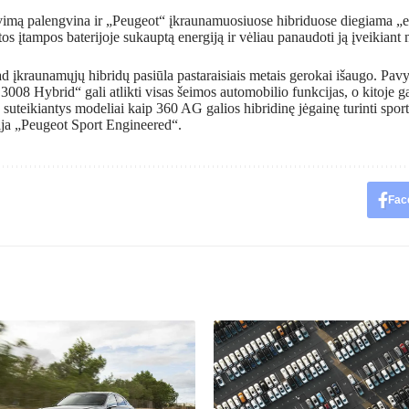
imą palengvina ir „Peugeot“ įkraunamuosiuose hibriduose diegiama „eS
tos įtampos baterijoje sukauptą energiją ir vėliau panaudoti ją įveikiant
kad įkraunamųjų hibridų pasiūla pastaraisiais metais gerokai išaugo. Pa
08 Hybrid“ gali atlikti visas šeimos automobilio funkcijas, o kitoje g
s suteikiantys modeliai kaip 360 AG galios hibridinę jėgainę turinti spor
ija „Peugeot Sport Engineered“.
Fac