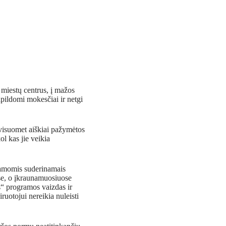
 miestų centrus, į mažos
pildomi mokesčiai ir netgi
e visuomet aiškiai pažymėtos
l kas jie veikia
ramomis suderinamais
se, o įkraunamuosiuose
s“ programos vaizdas ir
uotojui nereikia nuleisti