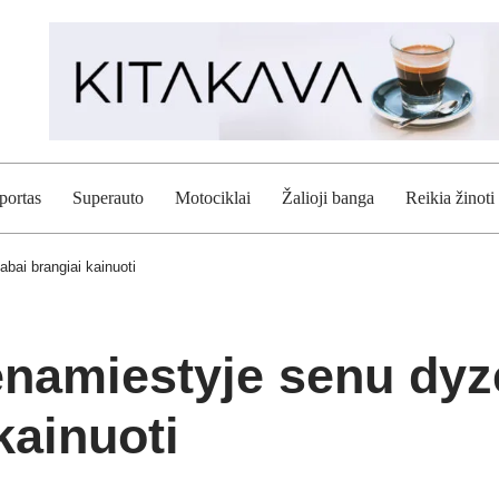
portas
Superauto
Motociklai
Žalioji banga
Reikia žinoti
abai brangiai kainuoti
namiestyje senu dyze
kainuoti