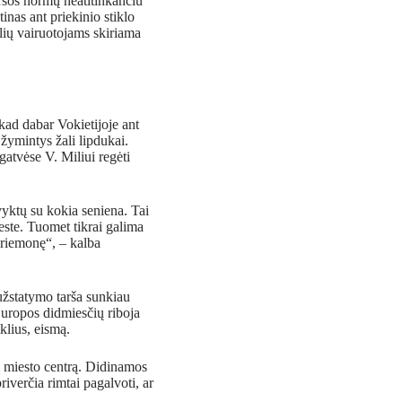
aršos normų neatitinkančiu
inas ant priekinio stiklo
lių vairuotojams skiriama
kad dabar Vokietijoje ant
 žymintys žali lipdukai.
gatvėse V. Miliui regėti
avyktų su kokia seniena. Tai
este. Tuomet tikrai galima
 priemonę“, – kalba
 užstatymo tarša sunkiau
 Europos didmiesčių riboja
klius, eismą.
 į miesto centrą. Didinamos
iverčia rimtai pagalvoti, ar