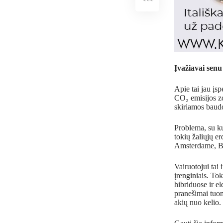
Įvažiavai senu
Apie tai jau įs
CO₂ emisijos zo
skiriamos baud
Problema, su kur
tokių žaliųjų e
Amsterdame, Ba
Vairuotojui ta
įrenginiais. To
hibriduose ir e
pranešimai tuom
akių nuo kelio.