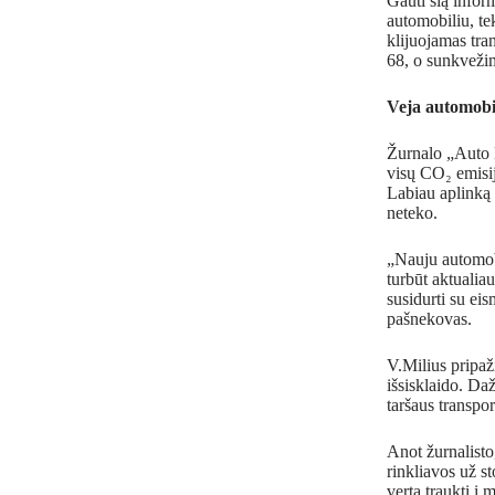
Gauti šią infor
automobiliu, te
klijuojamas tra
68, o sunkveži
Veja automobil
Žurnalo „Auto B
visų CO₂ emisij
Labiau aplinką 
neteko.
„Nauju automobi
turbūt aktualia
susidurti su eis
pašnekovas.
V.Milius pripažį
išsisklaido. Da
taršaus transpor
Anot žurnalisto
rinkliavos už s
verta traukti į 