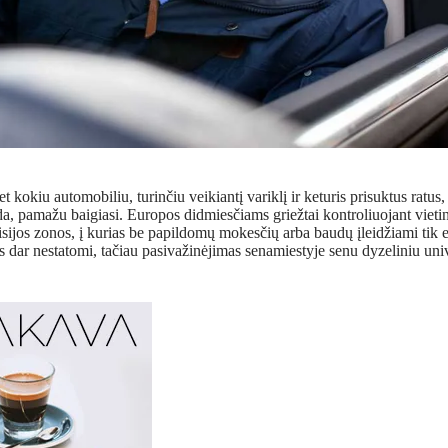
et kokiu automobiliu, turinčiu veikiantį variklį ir keturis prisuktus ratu
da, pamažu baigiasi. Europos didmiesčiams griežtai kontroliuojant vietin
jos zonos, į kurias be papildomų mokesčių arba baudų įleidžiami tik ek
s dar nestatomi, tačiau pasivažinėjimas senamiestyje senu dyzeliniu univ