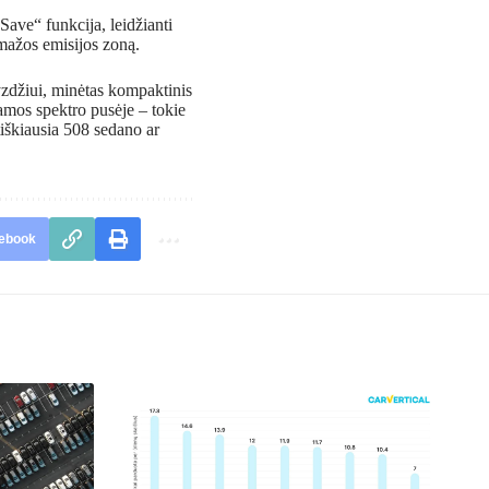
ave“ funkcija, leidžianti
 mažos emisijos zoną.
vyzdžiui, minėtas kompaktinis
amos spektro pusėje – tokie
tiškiausia 508 sedano ar
ebook