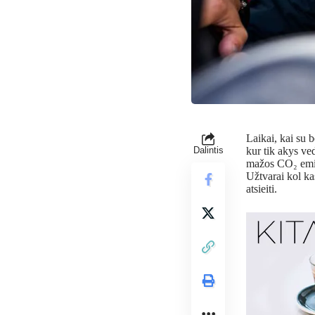
Laikai, kai su b
Dalintis
kur tik akys ve
mažos CO₂ emisi
Užtvarai kol ka
atsieiti.