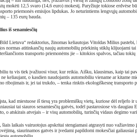
maciją – itin naudinga, nes, įvažiavus į vieną iš žaliųjų Londono zonų t
ktų mokėti 12,5 svaro (14,6 euro) mokestį. Paryžiuje tokiose erdvėse būt
nsporto priemonės emisijos lipdukas. Jo neturintiems lengvųjų automobi
mių – 135 eurų bauda.
ius iš senamiesčių
ild Lietuva“ redaktorius, žinomas keliautojas Vitoldas Milius pastebi, 
os normas atitinkančių naujų automobilių priekinių stiklų klijuojami tai
teršiančioms transporto priemonėms jie – kitokios spalvos, tačiau tokių 
liu tu vis tiek įvažiuosi visur, kur reikia. Aišku, klausimas, kaip tai p
u ne keliaujant, o kasdien naudojantis automobiliu viename ar kitame mi
mo ribojimais ir, jei tai trukdo, – tenka rinktis ekologiškesnę transporto
sta, kad miestuose iš tiesų yra problemiškų vietų, kuriose dėl reljefo ir
žniausiai tai siauros senamiesčių gatvės, todėl pastarosiose vis daugiau
to, o atskirais atvejais – ir visų automobilių, turinčių vidaus degimo vari
, šiais laikais vairuotojus apskritai stengiamasi atgrasyti nuo važiavimo
tovėjimą, siaurinamos gatvės ir įvedami papildomi mokesčiai galiausiai pr
miestą automobiliu.