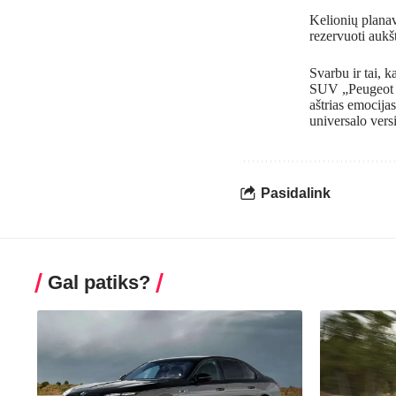
Kelionių planav
rezervuoti aukš
Svarbu ir tai, 
SUV „Peugeot 30
aštrias emocija
universalo vers
Pasidalink
Gal patiks?