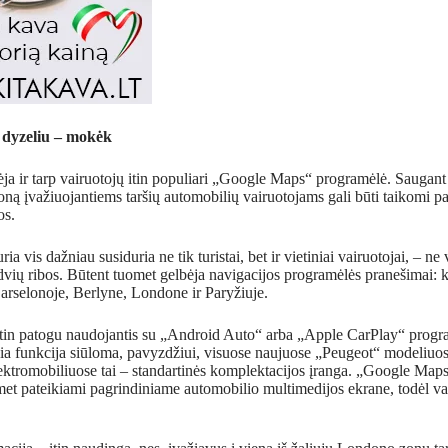
 dyzeliu – mokėk
pėja ir tarp vairuotojų itin populiari „Google Maps“ programėlė. Saugant
ną įvažiuojantiems taršių automobilių vairuotojams gali būti taikomi pa
os.
ia vis dažniau susiduria ne tik turistai, bet ir vietiniai vairuotojai, – n
rdvių ribos. Būtent tuomet gelbėja navigacijos programėlės pranešimai: ko
rselonoje, Berlyne, Londone ir Paryžiuje.
i itin patogu naudojantis su „Android Auto“ arba „Apple CarPlay“ prog
kia funkcija siūloma, pavyzdžiui, visuose naujuose „Peugeot“ modeliuo
lektromobiliuose tai – standartinės komplektacijos įranga. „Google Map
et pateikiami pagrindiniame automobilio multimedijos ekrane, todėl vair