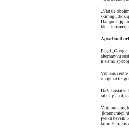
„Visi tie riboj
skirtingų didži
Dauguma jų numa
kiti – ir asmen
Apvažiuoti ne
Pagal „Google M
alternatyvų sus
ir eismo apribo
Vilniaus centre 
ribojimai tik g
Dažniausiai kal
tai tik planai, 
Vairuotojams, k
įkraunamieji hi
įveikti beveik 
kurio Europos d