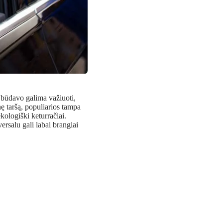
s, būdavo galima važiuoti,
ę taršą, populiarios tampa
ologiški keturračiai.
ersalu gali labai brangiai