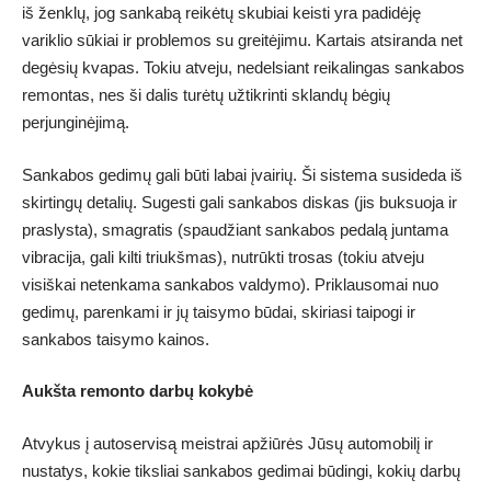
iš ženklų, jog sankabą reikėtų skubiai keisti yra padidėję
variklio sūkiai ir problemos su greitėjimu. Kartais atsiranda net
degėsių kvapas. Tokiu atveju, nedelsiant reikalingas sankabos
remontas, nes ši dalis turėtų užtikrinti sklandų bėgių
perjunginėjimą.
Sankabos gedimų gali būti labai įvairių. Ši sistema susideda iš
skirtingų detalių. Sugesti gali sankabos diskas (jis buksuoja ir
praslysta), smagratis (spaudžiant sankabos pedalą juntama
vibracija, gali kilti triukšmas), nutrūkti trosas (tokiu atveju
visiškai netenkama sankabos valdymo). Priklausomai nuo
gedimų, parenkami ir jų taisymo būdai, skiriasi taipogi ir
sankabos taisymo kainos.
Aukšta remonto darbų kokybė
Atvykus į autoservisą meistrai apžiūrės Jūsų automobilį ir
nustatys, kokie tiksliai sankabos gedimai būdingi, kokių darbų