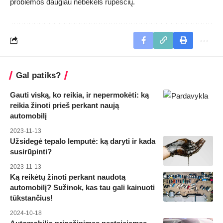
problemos daugiau nebekels rūpesčių.
Gal patiks?
Gauti viską, ko reikia, ir nepermokėti: ką
reikia žinoti prieš perkant naują
automobilį
2023-11-13
Užsidegė tepalo lemputė: ką daryti ir kada
susirūpinti?
2023-11-13
Ką reikėtų žinoti perkant naudotą
automobilį? Sužinok, kas tau gali kainuoti
tūkstančius!
2024-10-18