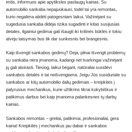
imtis, informuos apie apytiksles paslaugų kainas. Su
automobilio sankaba nepajuokausi, todėl tai yra remontas,
kurio negalima atidėti patogesniam laikui. Važinėjant su
sugedusia sankaba didėja rizika sugadinti ir kitas susijusias
detales, ilgainiui gedimai gali išaugti iki kritinės būklės ir tokiu
atveju taisymas bus tik dar sunkesnis bei brangesnis.
Kaip išvengti sankabos gedimų? Deja, pilnai išvengti problemų
su sankaba nėra įmanoma, kadangi net tvarkingai važinėjant
jų gali atsirasti. Tiesiog, laikui bėgant, natūraliai susidėvi
sankabos detalės ir tai neišvengiama. Jeigu Jūs susiduriate su
sankabos ar kitų automobilio dalių gedimais – kreipkitės į
patyrusius mechanikus, kurie užtikrins tikrai kokybiškus ir
patikimus darbus bei kaip įmanoma palankesnes tų darbų
kainas.
Sankabos remontas
– greitai, patikimai, profesionaliai, gera
kaina! Kreipkitės į mechanikus jau dabar ir sankabos