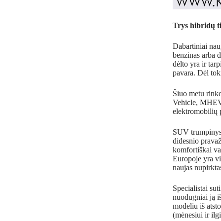
Trys hibridų t
Dabartiniai nauj
benzinas arba d
dėlto yra ir ta
pavara. Dėl tok
Šiuo metu rinkoj
Vehicle, MHEV),
elektromobilių 
SUV trumpinys a
didesnio pravaž
komfortiškai važ
Europoje yra v
naujas nupirkt
Specialistai sut
nuodugniai ją 
modeliu iš atst
(mėnesiui ir il