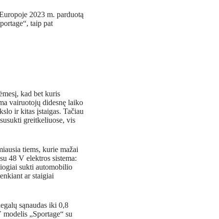
i Europoje 2023 m. parduotą
ortage“, taip pat
ėmesį, kad bet kuris
ma vairuotojų didesnę laiko
lo ir kitas įstaigas. Tačiau
susukti greitkeliuose, vis
miausia tiems, kurie mažai
 su 48 V elektros sistema:
siogiai sukti automobilio
enkiant ar staigiai
egalų sąnaudas iki 0,8
V modelis „Sportage“ su