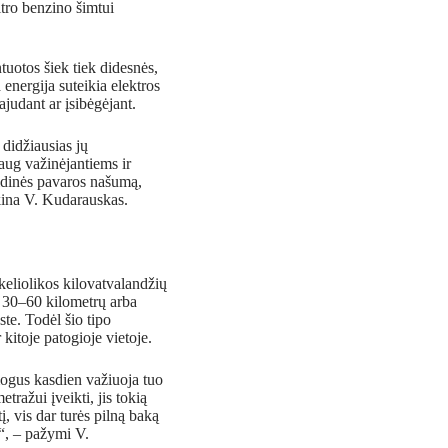
itro benzino šimtui
uotos šiek tiek didesnės,
energija suteikia elektros
judant ar įsibėgėjant.
 didžiausias jų
aug važinėjantiems ir
idinės pavaros našumą,
kina V. Kudarauskas.
eliolikos kilovatvalandžių
nt 30–60 kilometrų arba
te. Todėl šio tipo
kitoje patogioje vietoje.
žmogus kasdien važiuoja tuo
ražui įveikti, jis tokią
, vis dar turės pilną baką
e“, – pažymi V.