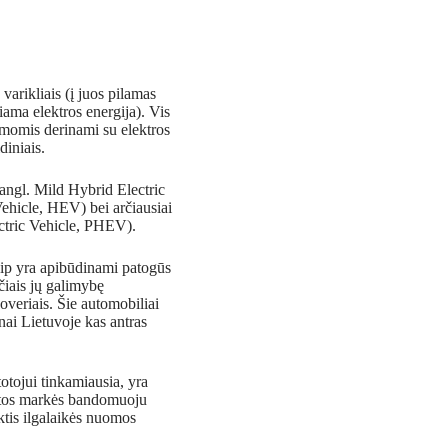
varikliais (į juos pilamas
iama elektros energija). Vis
ormomis derinami su elektros
diniais.
 (angl. Mild Hybrid Electric
Vehicle, HEV) bei arčiausiai
lectric Vehicle, PHEV).
taip yra apibūdinami patogūs
čiais jų galimybę
soveriais. Šie automobiliai
i Lietuvoje kas antras
totojui tinkamiausia, yra
nktos markės bandomuoju
ktis ilgalaikės nuomos