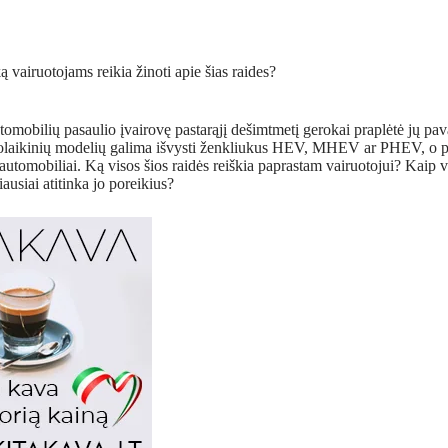
utomobilių pasaulio įvairovę pastarąjį dešimtmetį gerokai praplėtė jų pav
uolaikinių modelių galima išvysti ženkliukus HEV, MHEV ar PHEV, o 
automobiliai. Ką visos šios raidės reiškia paprastam vairuotojui? Kaip var
ausiai atitinka jo poreikius?