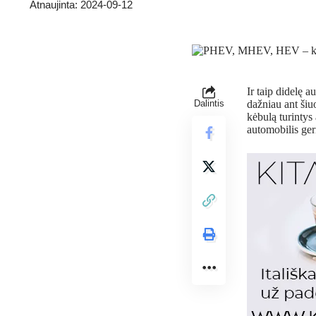
Atnaujinta: 2024-09-12
Ir taip didelę a
Dalintis
dažniau ant ši
kėbulą turintys 
automobilis geri