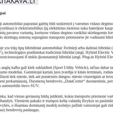
ipai
i automobiliai paprastai galėtų būti suskirstyti į varomus vidaus degimo 
yzelinas) ir elektromobilius (jų elektrinius motorus suka baterijose kaup
rpinių pavaros variantų, kuriuose vidaus degimo varikliai skirtingomis f
io skirtingų sistemų sujungimo transporto priemonėse jie vadinami hibri
e yra trijų tipų hibridiniai automobiliai: švelnieji arba daliniai hibridai
 technologijos pradininkai tradiciniai hibridai (angl. Hybrid Electric 
pozicionuojami iš tinklo įkraunamieji hibridai (angl. Plug-in Hybrid E
nglų kalba gali kiek suklaidinti (Sport Utility Vehicle), tačiau dabar 
umo modeliai. Gamintojai kartais juos įvardija ir kitais terminais, rodan
iuoti tiek mieste, tiek ant prastesnės dangos: miesto visureigiais ar kro
ieni perkamiausių. Duomenų bendrovės „DataCenter“ duomenimis, perna
as automobilis buvo SUV.
inka, kad vienas geriausių būdų įsitikinti, kokia transporto priemonė var
išbandyti. Vieniems pakaks ir trumpos kelių valandų išvykos su pasiri
ovybės, o išsamiau dominantį modelį norintys pažinti vairuotojai gali rin
giau) bendrovių paslaugas.