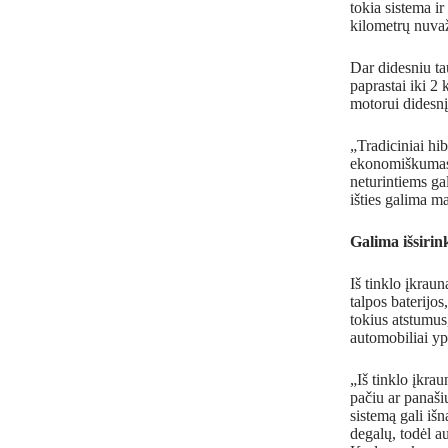
tokia sistema i
kilometrų nuvaž
Dar didesniu ta
paprastai iki 2
motorui didesnį
„Tradiciniai hib
ekonomiškumas a
neturintiems ga
išties galima m
Galima išsirin
Iš tinklo įkrau
talpos baterijo
tokius atstumus
automobiliai yp
„Iš tinklo įkra
pačiu ar panaši
sistemą gali iš
degalų, todėl a