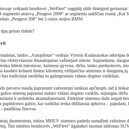
tuvoje veikianti bendrovė „WeFleet“ rugpjūtį siūlė išmėginti geriausia
segmento atstovą „Peugeot 2008“ ar segmentu aukščiau esantį „Kia Sp
bekus „Peugeot 308“ bei 1-osios serijos BMW.
tipą geriau rinktis?
yti
nalistas, laidos „Autopilotas“ vedėjas Vytenis Kudarauskas atkreipia d
irma efektyviausiai išnaudojamas važinėjant mieste. Suprantama, daugu
 renka būtent miestuose, kuriuose gyvena, dirba, lanko parduotuves, moks
ia kasdien keliauti šimtus kilometrų viršijančius atstumus ir daugumą jų 
 bus tradiciniai modeliai su galingesniais vidaus degimo varikliais.
ido pavaros naudą paprastam vairuotojui sunkiau apčiuopti, tad ji tinka
 galios sistemą paprastai sudaro vidaus degimo variklis, sujungtas diržu
toriumi ir nedideliu akumuliatoriumi. Elektrinė sistemos dalis negali tie
ia papildomos galios, kai varikliui tenka didžiausia apkrova – pajudant, l
 – paaiškina žinovas.
ntojų duomenimis, tokios MHEV sistemos padeda sumažinti vidutines d
metrų. Štai minėtos bendrovės „WeFleet“ ilgalaikei nuomai siūlomas SU