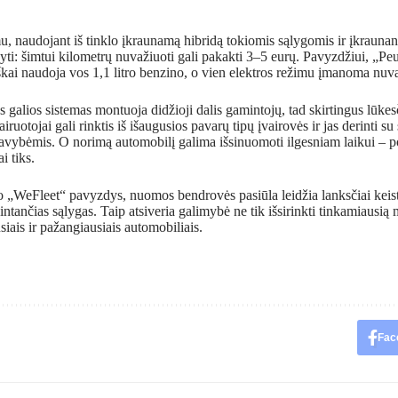
u, naudojant iš tinklo įkraunamą hibridą tokiomis sąlygomis ir įkraunant 
yti: šimtui kilometrų nuvažiuoti gali pakakti 3–5 eurų. Pavyzdžiui, 
iškai naudoja vos 1,1 litro benzino, o vien elektros režimu įmanoma nuvaž
as galios sistemas montuoja didžioji dalis gamintojų, tad skirtingus lūk
iruotojai gali rinktis iš išaugusios pavarų tipų įvairovės ir jas derinti s
avybėmis. O norimą automobilį galima išsinuomoti ilgesniam laikui – 
ai tiks.
o „WeFleet“ pavyzdys, nuomos bendrovės pasiūla leidžia lanksčiai keis
kintančias sąlygas. Taip atsiveria galimybė ne tik išsirinkti tinkamiausią 
siais ir pažangiausiais automobiliais.
Fac