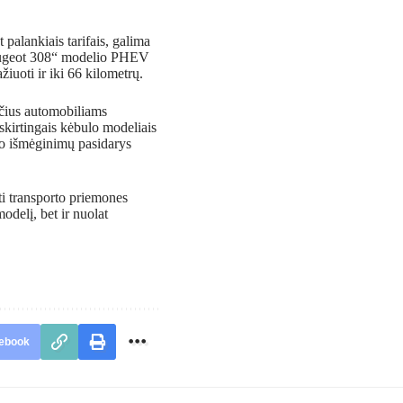
palankiais tarifais, galima
„Peugeot 308“ modelio PHEV
iuoti ir iki 66 kilometrų.
esčius automobiliams
u skirtingais kėbulo modeliais
po išmėginimų pasidarys
ti transporto priemones
modelį, bet ir nuolat
ebook