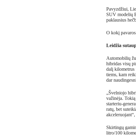
Pavyzdžiui, Lie
SUV modelių B 
paklausius heč
O kokį pavaros 
Leidžia sutaup
Automobilių žur
hibridas visų p
dalį kilometrus
tiems, kam reik
dar naudingesni
„Švelniojo hibr
važinėja. Tokią
starteriu-genera
ratų, bet suteik
akceleruojant“,
Skirtingų gami
litro/100 kilo