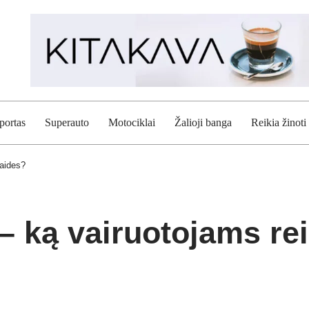
portas
Superauto
Motociklai
Žalioji banga
Reikia žinoti
raides?
ką vairuotojams reik