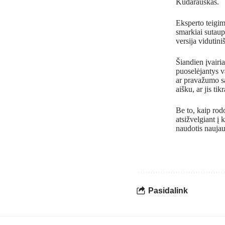
Kudarauskas.
Eksperto teigim
smarkiai sutaup
versija vidutin
Šiandien įvairi
puoselėjantys va
ar pravažumo s
aišku, ar jis tikr
Be to, kaip rod
atsižvelgiant į 
naudotis naujau
Pasidalink