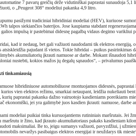
r automatine 7 pavarų greičių dėže vidutiniškai paprastai sunaudoja 5,1 l
iuoti, o „Peugeot 308“ modeliui pakanka 4,9 litro.
upumu pasižymi tradiciniai hibridiniai modeliai (HEV), kuriuose sumont
 kWh talpos siekiančios baterijos. Jose kaupiama stabdant regeneruojama 
 galios impulsą ir pastebimai didesnę pagalbą vidaus degimo varikliui pa
ridai, kad ir nedaug, bet gali važiuoti naudodami tik elektros energiją, o
tsiskleidžia pajudant iš vietos. Tokie hibridai – puikus pasirinkimas d
limybės akumuliatorių įkrauti namuose ar darbe. Mokant išnaudoti hibr
aloniai nustebti, kokios mažos jų degalų sąnaudos“, – privalumus paaiš
kti tinkamiausią
namuose hibridiniuose automobiliuose montuojamos didesnės, paprastai k
s, kurios vien elektros režimu, smarkiai netaupant, leidžia nukeliauti be
, kurių paprastai pakanka dažno vairuotojo kasdieniams poreikiams mies
ač ekonomiški, jei yra galimybė juos kasdien įkrauti: namuose, darbe ar 
unami modeliai puikiai tinka kursuojantiems rutininiais maršrutais. Jei 
u maršrutu ir žino, kad įkrauto akumuliatoriaus pakaks kasdieniam kilomet
naudoti maksimaliai. Be to, jeigu sumanys važiuoti, pavyzdžiui, į užmiestį
utomobilis nevaržys pasibaigus elektros energijai ir neuždarys tik miest