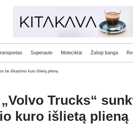
transportas
Superauto
Motociklai
Žalioji banga
Rei
 be iškastinio kuro išlietą plieną
: „Volvo Trucks“ sun
o kuro išlietą plieną