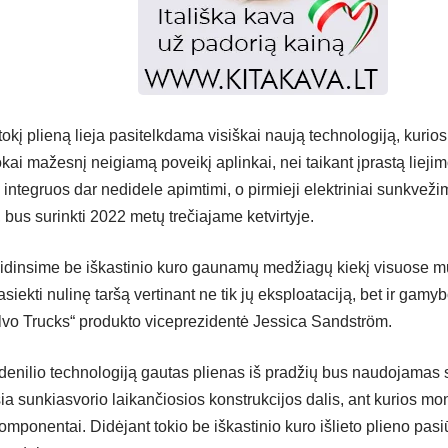
kį plieną lieja pasitelkdama visiškai naują technologiją, kurios
kai mažesnį neigiamą poveikį aplinkai, nei taikant įprastą lieji
 integruos dar nedidele apimtimi, o pirmieji elektriniai sunkvež
bus surinkti 2022 metų trečiajame ketvirtyje.
didinsime be iškastinio kuro gaunamų medžiagų kiekį visuose 
siekti nulinę taršą vertinant ne tik jų eksploataciją, bet ir gam
olvo Trucks“ produkto viceprezidentė Jessica Sandström.
ndenilio technologiją gautas plienas iš pradžių bus naudojama
ia sunkiasvorio laikančiosios konstrukcijos dalis, ant kurios mont
omponentai. Didėjant tokio be iškastinio kuro išlieto plieno pasiū