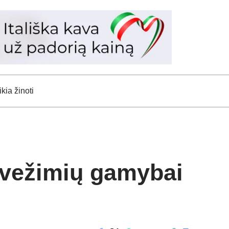
kia žinoti
kvežimių gamybai