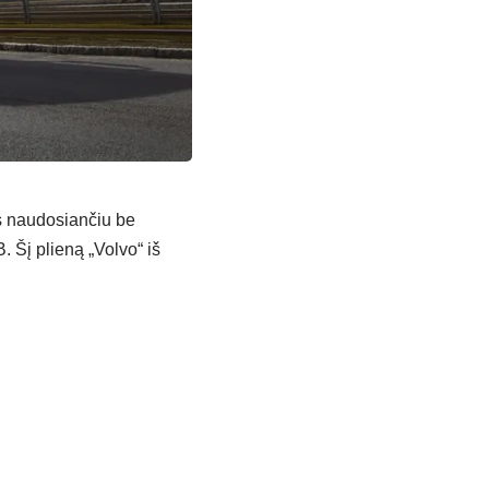
s naudosiančiu be
. Šį plieną „Volvo“ iš