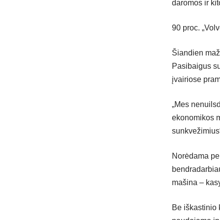
daromos ir kit
90 proc. „Vol
Šiandien maž
Pasibaigus sun
įvairiose pra
„Mes nenuilsd
ekonomikos mo
sunkvežimius“
Norėdama pere
bendradarbiauj
mašina – kasy
Be iškastinio