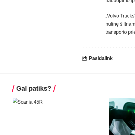
naudojamo įpr
„Volvo Trucks“
nulinę šiltna
transporto p
Pasidalink
Gal patiks?