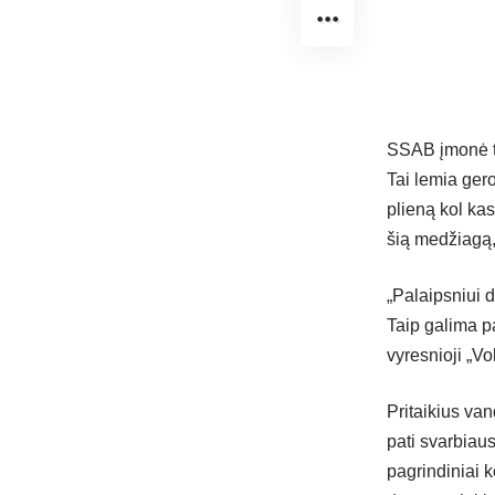
SSAB įmonė to
Tai lemia gero
plieną kol kas
šią medžiagą, 
„Palaipsniui 
Taip galima pa
vyresnioji „V
Pritaikius va
pati svarbiaus
pagrindiniai k