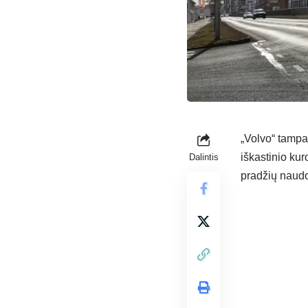
„Volvo“ tampa
iškastinio kur
Dalintis
pradžių naudos