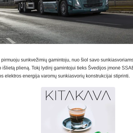
 pirmuoju sunkvežimių gamintoju, nuo šiol savo sunkiasvoriam
o išlietą plieną. Tokį lydinį gamintojui tieks Švedijos įmonė SSAB
 elektros energija varomų sunkiasvorių konstrukcijai stiprinti.