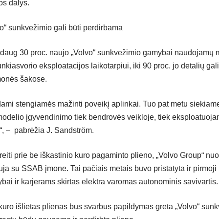
os dalys.
vo“ sunkvežimio gali būti perdirbama
daug 30 proc. naujo „Volvo“ sunkvežimio gamybai naudojamų m
kiasvorio eksploatacijos laikotarpiui, iki 90 proc. jo detalių galim
monės šakose.
ami stengiamės mažinti poveikį aplinkai. Tuo pat metu siekiame
delio įgyvendinimo tiek bendrovės veikloje, tiek eksploatuoj
, – pabrėžia J. Sandström.
iti prie be iškastinio kuro pagaminto plieno, „Volvo Group“ nu
a su SSAB įmone. Tai pačiais metais buvo pristatyta ir pirmoji i
bai ir karjerams skirtas elektra varomas autonominis savivartis.
 kuro išlietas plienas bus svarbus papildymas greta „Volvo“ sun