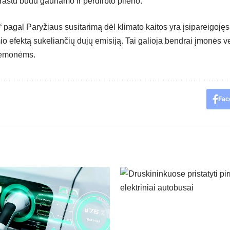
astu būdu gaunamo ir perdirbto plieno.
 pagal Paryžiaus susitarimą dėl klimato kaitos yra įsipareigojęs
mio efektą sukeliančių dujų emisiją. Tai galioja bendrai įmonės 
riemonėms.
Fac