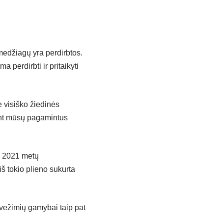
edžiagų yra perdirbtos.
a perdirbti ir pritaikyti
 visiško žiedinės
ant mūsų pagamintus
o 2021 metų
š tokio plieno sukurta
kvežimių gamybai taip pat