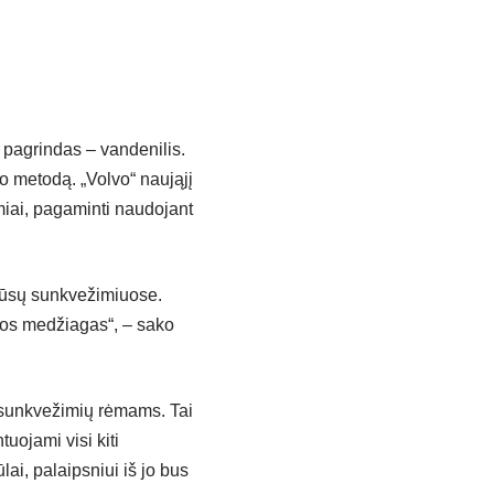
 pagrindas – vandenilis.
mo metodą. „Volvo“ naująjį
imiai, pagaminti naudojant
mūsų sunkvežimiuose.
ybos medžiagas“, – sako
s sunkvežimių rėmams. Tai
uojami visi kiti
lai, palaipsniui iš jo bus