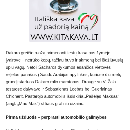
Dakaro greičio ruožą primenanti testų trasa pasižymėjo
įvairove – netrūko kopų, tačiau buvo ir akmenų bei išdžiūvusių
upių vagų. Netoli Sacharos dykumos esančios vietovės
reljefas panašus į Saudo Arabijos apylinkes, kuriose šių metų
gruodį startuos Dakaro ralio maratonas. Drauge su V. Žala
testuose dalyvavo ir Sebastienas Loebas bei Guerlainas
Chicherit. Pastarojo automobilis išsiskiria „Pašėlęs Maksas“
(angl. „Mad Max“) stiliaus grafiniu dizainu.
Pirma užduotis – perprasti automobilio galimybes