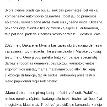
„Nors dienos pradžioje buvau šiek tiek pasimetęs, bet viską
kompensavo automobilio galimybės, todėl jau po pirmosios
atkarpos į serviso zoną atvažiavau su šypsena veide. Didesnė
pakabos eiga atleidžia tiesiog žvėrišką elgesį su automobiliu,
taip pat labai padeda ir žemas svorio centras“, – dėsto V. Žala.
2023 metų Dakare lenktynininkas galės skirti daugiau dėmesio
vairavimui ir tuo mėgautis. Tai aiškiai pajuto ir Maroke vykusių
testų metu. Gerą įspūdį palieka britų kompanijos specialistų
darbas ir rodomas dėmesys, pavyzdžiui, vairuotojo vietos
ergonomikos nustatymams matavimai buvo atlikti tik liepą
Didžiojoje Britanijoje, tačiau sėdus į automobilį prieš testus
nieko papildomai reguliuoti neteko.
„Mano darbas bene pirmą kartą – sėsti ir važiuoti. Praktiškai
niekuo nereikia rūpintis, kadangi atkrito visi techniniai rūpesčiai
ir logistikos klausimai. „Prodrive“ yra didžiulė komanda, kurioje