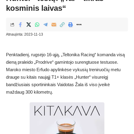
kosminis laivas“
Atnaujinta: 2023-11-13
Penktadienį, rugsėjo 16-ąją, „Teltonika Racing“ komanda visą
dieną praleido „Prodrive“ gamintojo surengtuose testuose.
Maroko miesto Erfudo apylinkėse vykusių treniruočių metu
drauge su kitais naująjį T1+ klasės „Hunter“ visureigį
bandžiusiais sportininkais Vaidotas Žala iš viso įveikė
maždaug 300 kilometrų.