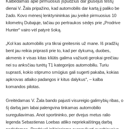
Kalbėdamas apie pirmuosius įspūdžius dar įpusėjus testų
dienai V. Žala pripažino, kad automobilis dar kartą jį paliko be
žado. Kovo mėnesį lenktynininkas jau įveikė pirmuosius 10
kilometrų Dubajuje, tačiau po pertraukos sėdęs prie „Prodrive
Hunter“ vairo vėl patyrė šoką.
„Kol kas automobilis yra tikrai greitesnis už mane. Iš pradžių
bent jau reikia priprasti prie to, kad per dykumą, duobes,
akmenis ir visas kitas kliūtis galima važiuoti gerokai greičiau
nei su anksčiau turėtų T1 kategorijos automobiliu. Turiu
suprasti, kokio stiprumo smūgius gali sugerti pakaba, kokias
apkrovas atlaiko padangos ir kitus dalykus“, – kalba
komandos pilotas.
Greitėdamas V. Žala bando pajusti visureigio galimybių ribas, o
šį darbą jam labai palengvina tinkamas automobilio
sureguliavimas. Anot sportininko, per dvejus metus ralio
legenda Sebastienas Loebas atliko nepriekaištingą darbą