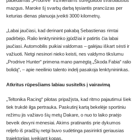
padėdamas „Prodrive“ inžinieriams sureguliuoti svarbiausius
mazgus. Maroke šį svarbų darbą tęsiantis prancūzas per
keturias dienas planuoja įveikti 3000 kilometrų.
„Labai jaučiasi, kad derinant pakabą Sebastienas rimtai
padirbėjo. Ralio lenktynininko įgūdžiai ir patirtis čia labai
jaučiasi. Automobilis puikiai valdomas – galėjau iškart sėsti ir
važiuoti. Netgi nesinori nieko keisti, nes valdymo tikslumu
„Prodrive Hunter“ primena mano pamėgtą „Škoda Fabia“ ralio
bolidą“, – apie neeilinio talento indelį pasakoja lenktynininkas.
Atkritus rūpesčiams labiau susitelks į vairavimą
„Teltonika Racing“ pilotas pripažįsta, kad ritmo pajautimui šiek
tiek trukdė ilga pertrauka. Paskutinį kartą bekelėje sportiniu
režimu jis važiavo šių metų Dakare, o nuo to laiko praėjo
beveik devyni mėnesiai. Akims pratinantis prie dykumos
reljefo iš pradžių netgi buvo sudėtinga pasirinkti geriausias
trajektorijas įveikiant kopas.