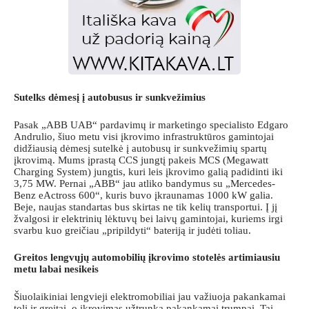
Sutelks dėmesį į autobusus ir sunkvežimius
Pasak „ABB UAB“ pardavimų ir marketingo specialisto Edgaro
Andrulio, šiuo metu visi įkrovimo infrastruktūros gamintojai
didžiausią dėmesį sutelkė į autobusų ir sunkvežimių spartų
įkrovimą. Mums įprastą CCS jungtį pakeis MCS (Megawatt
Charging System) jungtis, kuri leis įkrovimo galią padidinti iki
3,75 MW. Pernai „ABB“ jau atliko bandymus su „Mercedes-
Benz eActross 600“, kuris buvo įkraunamas 1000 kW galia.
Beje, naujas standartas bus skirtas ne tik kelių transportui. Į jį
žvalgosi ir elektrinių lėktuvų bei laivų gamintojai, kuriems irgi
svarbu kuo greičiau „pripildyti“ bateriją ir judėti toliau.
Greitos lengvųjų automobilių įkrovimo stotelės artimiausiu
metu labai nesikeis
Šiuolaikiniai lengvieji elektromobiliai jau važiuoja pakankamai
toli ir greitai, o įkrovimas užtrunka pakankamai trumpai. Tai