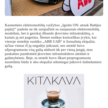
Kasmetinės elektromobilių varžybos „Ignitis ON: atrask Baltijos
pajūrį!“ padeda ne tik susipažinti su naujausiais elektromobilių
modeliais, bet ir gerokai išbando įkrovimo infrastruktūrą, o
kartais ją net pagerina. Šiemet nutikęs kurioziškas įvykis, kai
vienoje stotelėje susitiko „ABB UAB“ ir žurnalistų ekipažai,
tačiau vienas iš jų negalėjo įsikrauti, nes stotelė buvo
užprogramuota visą galią atiduoti tik per vieną jungtį, mus
paskatino pasidomėti įkrovimo infrastruktūros ateitimi ir
galimybėmis. Beje, ta stotelė buvo iškart perprogramuota
nuotoliniu būdu ir abu ekipažai sėkmingai įsikrovė dalindamiesi
galią.