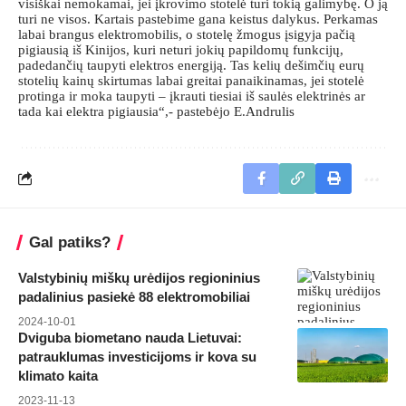
visiškai nemokamai, jei įkrovimo stotelė turi tokią galimybę. O ją
turi ne visos. Kartais pastebime gana keistus dalykus. Perkamas
labai brangus elektromobilis, o stotelę žmogus įsigyja pačią
pigiausią iš Kinijos, kuri neturi jokių papildomų funkcijų,
padedančių taupyti elektros energiją. Tas kelių dešimčių eurų
stotelių kainų skirtumas labai greitai panaikinamas, jei stotelė
protinga ir moka taupyti – įkrauti tiesiai iš saulės elektrinės ar
tada kai elektra pigiausia“,- pastebėjo E.Andrulis
Gal patiks?
Valstybinių miškų urėdijos regioninius
padalinius pasiekė 88 elektromobiliai
2024-10-01
Dviguba biometano nauda Lietuvai:
patrauklumas investicijoms ir kova su
klimato kaita
2023-11-13