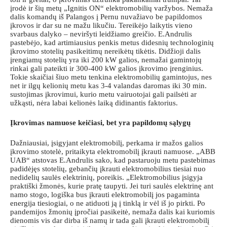
įrodė ir šių metų „Ignitis ON“ elektromobilių varžybos. Nemaža
dalis komandų iš Palangos į Pernu nuvažiavo be papildomos
įkrovos ir dar su ne mažu likučiu. Tereikėjo laikytis vieno
svarbaus dalyko – neviršyti leidžiamo greičio. E.Andrulis
pastebėjo, kad artimiausius penkis metus didesnių technologinių
įkrovimo stotelių pasikeitimų nereikėtų tikėtis. Didžioji dalis
įrengiamų stotelių yra iki 200 kW galios, nemažai gamintojų
rinkai gali pateikti ir 300-400 kW galios įkrovimo įrenginius.
Tokie skaičiai šiuo metu tenkina elektromobilių gamintojus, nes
net ir ilgų kelionių metu kas 3-4 valandas daromas iki 30 min.
sustojimas įkrovimui, kurio metu vairuotojai gali pailsėti ar
užkąsti, nėra labai kelionės laiką didinantis faktorius.
Įkrovimas namuose keičiasi, bet yra papildomų sąlygų
Dažniausiai, įsigyjant elektromobilį, perkama ir mažos galios
įkrovimo stotelė, pritaikyta elektromobilį įkrauti namuose. „ABB
UAB“ atstovas E.Andrulis sako, kad pastaruoju metu pastebimas
padidėjęs stotelių, gebančių įkrauti elektromobilius tiesiai nuo
nedidelių saulės elektrinių, poreikis. „Elektromobilius įsigyja
praktiški žmonės, kurie pratę taupyti. Jei turi saulės elektrinę ant
namo stogo, logiška bus įkrauti elektromobilį jos pagaminta
energija tiesiogiai, o ne atiduoti ją į tinklą ir vėl iš jo pirkti. Po
pandemijos žmonių įpročiai pasikeitė, nemaža dalis kai kuriomis
dienomis vis dar dirba iš namų ir tada gali įkrauti elektromobilį