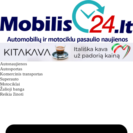
Autonaujienos
Autosportas
Komercinis transportas
Superauto
Motociklai
Žalioji banga
Reikia žinoti