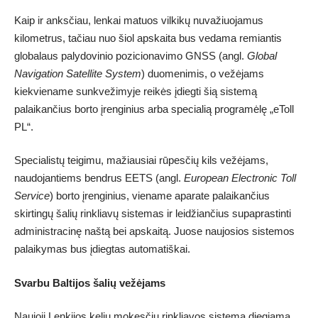
Kaip ir anksčiau, lenkai matuos vilkikų nuvažiuojamus
kilometrus, tačiau nuo šiol apskaita bus vedama remiantis
globalaus palydovinio pozicionavimo GNSS (angl.
Global
Navigation Satellite System
) duomenimis, o vežėjams
kiekviename sunkvežimyje reikės įdiegti šią sistemą
palaikančius borto įrenginius arba specialią programėlę „eToll
PL“.
Specialistų teigimu, mažiausiai rūpesčių kils vežėjams,
naudojantiems bendrus EETS (angl.
European Electronic Toll
Service
) borto įrenginius, viename aparate palaikančius
skirtingų šalių rinkliavų sistemas ir leidžiančius supaprastinti
administracinę naštą bei apskaitą. Juose naujosios sistemos
palaikymas bus įdiegtas automatiškai.
Svarbu Baltijos šalių vežėjams
Naujoji Lenkijos kelių mokesčių rinkliavos sistema diegiama