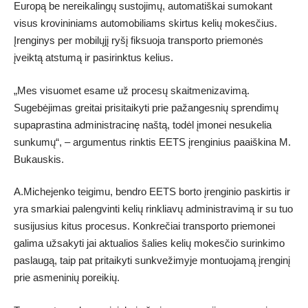
Europą be nereikalingų sustojimų, automatiškai sumokant
visus krovininiams automobiliams skirtus kelių mokesčius.
Įrenginys per mobilųjį ryšį fiksuoja transporto priemonės
įveiktą atstumą ir pasirinktus kelius.
„Mes visuomet esame už procesų skaitmenizavimą.
Sugebėjimas greitai prisitaikyti prie pažangesnių sprendimų
supaprastina administracinę naštą, todėl įmonei nesukelia
sunkumų“, – argumentus rinktis EETS įrenginius paaiškina M.
Bukauskis.
A.Michejenko teigimu, bendro EETS borto įrenginio paskirtis ir
yra smarkiai palengvinti kelių rinkliavų administravimą ir su tuo
susijusius kitus procesus. Konkrečiai transporto priemonei
galima užsakyti jai aktualios šalies kelių mokesčio surinkimo
paslaugą, taip pat pritaikyti sunkvežimyje montuojamą įrenginį
prie asmeninių poreikių.