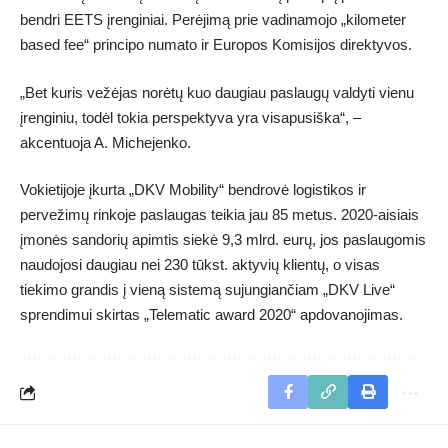
bendri EETS įrenginiai. Perėjimą prie vadinamojo „kilometer
based fee“ principo numato ir Europos Komisijos direktyvos.
„Bet kuris vežėjas norėtų kuo daugiau paslaugų valdyti vienu
įrenginiu, todėl tokia perspektyva yra visapusiška“, –
akcentuoja A. Michejenko.
Vokietijoje įkurta „DKV Mobility“ bendrovė logistikos ir
pervežimų rinkoje paslaugas teikia jau 85 metus. 2020-aisiais
įmonės sandorių apimtis siekė 9,3 mlrd. eurų, jos paslaugomis
naudojosi daugiau nei 230 tūkst. aktyvių klientų, o visas
tiekimo grandis į vieną sistemą sujungiančiam „DKV Live“
sprendimui skirtas „Telematic award 2020“ apdovanojimas.