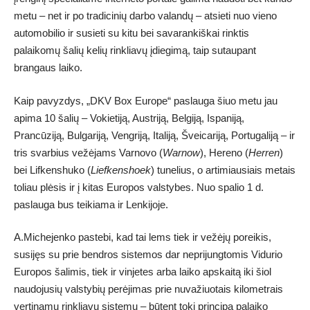
metu – net ir po tradicinių darbo valandų – atsieti nuo vieno
automobilio ir susieti su kitu bei savarankiškai rinktis
palaikomų šalių kelių rinkliavų įdiegimą, taip sutaupant
brangaus laiko.
Kaip pavyzdys, „DKV Box Europe“ paslauga šiuo metu jau
apima 10 šalių – Vokietiją, Austriją, Belgiją, Ispaniją,
Prancūziją, Bulgariją, Vengriją, Italiją, Šveicariją, Portugaliją – ir
tris svarbius vežėjams Varnovo (
Warnow
), Hereno (
Herren
)
bei Lifkenshuko (
Liefkenshoek
) tunelius, o artimiausiais metais
toliau plėsis ir į kitas Europos valstybes. Nuo spalio 1 d.
paslauga bus teikiama ir Lenkijoje.
A.Michejenko pastebi, kad tai lems tiek ir vežėjų poreikis,
susijęs su prie bendros sistemos dar neprijungtomis Vidurio
Europos šalimis, tiek ir vinjetes arba laiko apskaitą iki šiol
naudojusių valstybių perėjimas prie nuvažiuotais kilometrais
vertinamų rinkliavų sistemų – būtent tokį principą palaiko