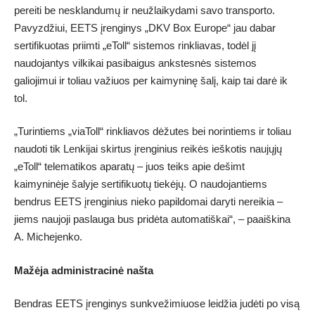
pereiti be nesklandumų ir neužlaikydami savo transporto.
Pavyzdžiui, EETS įrenginys „DKV Box Europe“ jau dabar
sertifikuotas priimti „eToll“ sistemos rinkliavas, todėl jį
naudojantys vilkikai pasibaigus ankstesnės sistemos
galiojimui ir toliau važiuos per kaimyninę šalį, kaip tai darė ik
tol.
„Turintiems „viaToll“ rinkliavos dėžutes bei norintiems ir toliau
naudoti tik Lenkijai skirtus įrenginius reikės ieškotis naujųjų
„eToll“ telematikos aparatų – juos teiks apie dešimt
kaimyninėje šalyje sertifikuotų tiekėjų. O naudojantiems
bendrus EETS įrenginius nieko papildomai daryti nereikia –
jiems naujoji paslauga bus pridėta automatiškai“, – paaiškina
A. Michejenko.
Mažėja administracinė našta
Bendras EETS įrenginys sunkvežimiuose leidžia judėti po visą