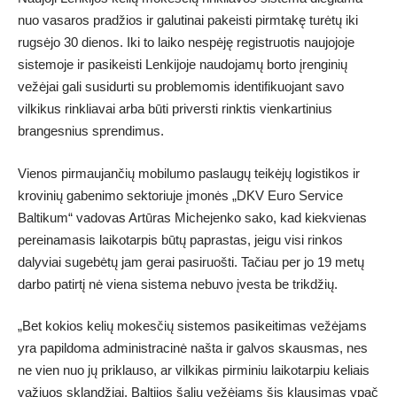
nuo vasaros pradžios ir galutinai pakeisti pirmtakę turėtų iki
rugsėjo 30 dienos. Iki to laiko nespėję registruotis naujojoje
sistemoje ir pasikeisti Lenkijoje naudojamų borto įrenginių
vežėjai gali susidurti su problemomis identifikuojant savo
vilkikus rinkliavai arba būti priversti rinktis vienkartinius
brangesnius sprendimus.
Vienos pirmaujančių mobilumo paslaugų teikėjų logistikos ir
krovinių gabenimo sektoriuje įmonės „DKV Euro Service
Baltikum“ vadovas Artūras Michejenko sako, kad kiekvienas
pereinamasis laikotarpis būtų paprastas, jeigu visi rinkos
dalyviai sugebėtų jam gerai pasiruošti. Tačiau per jo 19 metų
darbo patirtį nė viena sistema nebuvo įvesta be trikdžių.
„Bet kokios kelių mokesčių sistemos pasikeitimas vežėjams
yra papildoma administracinė našta ir galvos skausmas, nes
ne vien nuo jų priklauso, ar vilkikas pirminiu laikotarpiu keliais
važiuos sklandžiai. Baltijos šalių vežėjams šis klausimas ypač