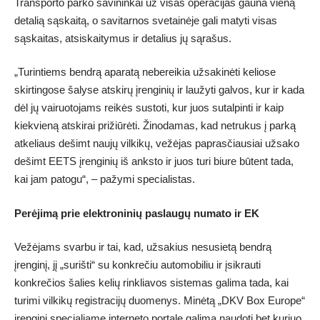
Transporto parko savininkai už visas operacijas gauna vieną
detalią sąskaitą, o savitarnos svetainėje gali matyti visas
sąskaitas, atsiskaitymus ir detalius jų sąrašus.
„Turintiems bendrą aparatą nebereikia užsakinėti keliose
skirtingose šalyse atskirų įrenginių ir laužyti galvos, kur ir kada
dėl jų vairuotojams reikės sustoti, kur juos sutalpinti ir kaip
kiekvieną atskirai prižiūrėti. Žinodamas, kad netrukus į parką
atkeliaus dešimt naujų vilkikų, vežėjas paprasčiausiai užsako
dešimt EETS įrenginių iš anksto ir juos turi biure būtent tada,
kai jam patogu“, – pažymi specialistas.
Perėjimą prie elektroninių paslaugų numato ir EK
Vežėjams svarbu ir tai, kad, užsakius nesusietą bendrą
įrenginį, jį „surišti“ su konkrečiu automobiliu ir įsikrauti
konkrečios šalies kelių rinkliavos sistemas galima tada, kai
turimi vilkikų registracijų duomenys. Minėtą „DKV Box Europe“
įrenginį specialiame interneto portale galima naudoti bet kuriuo