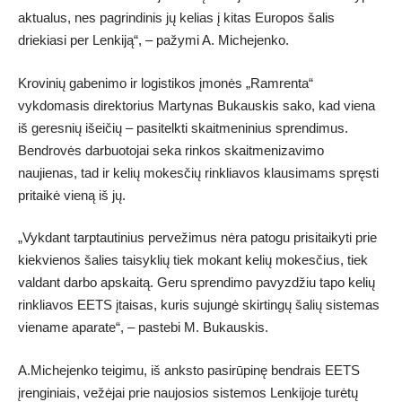
aktualus, nes pagrindinis jų kelias į kitas Europos šalis
driekiasi per Lenkiją“, – pažymi A. Michejenko.
Krovinių gabenimo ir logistikos įmonės „Ramrenta“
vykdomasis direktorius Martynas Bukauskis sako, kad viena
iš geresnių išeičių – pasitelkti skaitmeninius sprendimus.
Bendrovės darbuotojai seka rinkos skaitmenizavimo
naujienas, tad ir kelių mokesčių rinkliavos klausimams spręsti
pritaikė vieną iš jų.
„Vykdant tarptautinius pervežimus nėra patogu prisitaikyti prie
kiekvienos šalies taisyklių tiek mokant kelių mokesčius, tiek
valdant darbo apskaitą. Geru sprendimo pavyzdžiu tapo kelių
rinkliavos EETS įtaisas, kuris sujungė skirtingų šalių sistemas
viename aparate“, – pastebi M. Bukauskis.
A.Michejenko teigimu, iš anksto pasirūpinę bendrais EETS
įrenginiais, vežėjai prie naujosios sistemos Lenkijoje turėtų