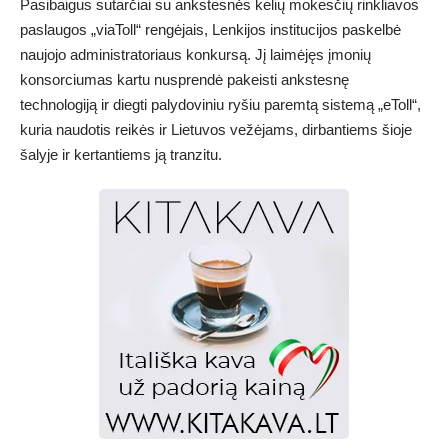
Pasibaigus sutarčiai su ankstesnės kelių mokesčių rinkliavos
paslaugos „viaToll“ rengėjais, Lenkijos institucijos paskelbė
naujojo administratoriaus konkursą. Jį laimėjęs įmonių
konsorciumas kartu nusprendė pakeisti ankstesnę
technologiją ir diegti palydoviniu ryšiu paremtą sistemą „eToll“,
kuria naudotis reikės ir Lietuvos vežėjams, dirbantiems šioje
šalyje ir kertantiems ją tranzitu.