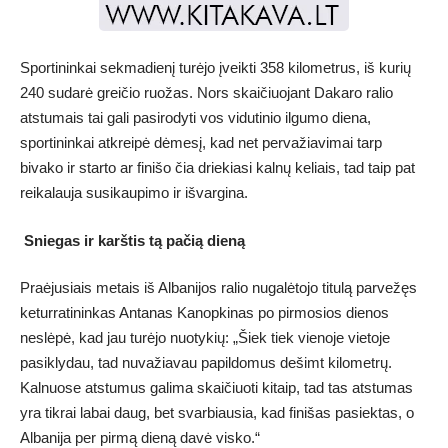
Sportininkai sekmadienį turėjo įveikti 358 kilometrus, iš kurių
240 sudarė greičio ruožas. Nors skaičiuojant Dakaro ralio
atstumais tai gali pasirodyti vos vidutinio ilgumo diena,
sportininkai atkreipė dėmesį, kad net pervažiavimai tarp
bivako ir starto ar finišo čia driekiasi kalnų keliais, tad taip pat
reikalauja susikaupimo ir išvargina.
Sniegas ir karštis tą pačią dieną
Praėjusiais metais iš Albanijos ralio nugalėtojo titulą parvežęs
keturratininkas Antanas Kanopkinas po pirmosios dienos
neslėpė, kad jau turėjo nuotykių: „Šiek tiek vienoje vietoje
pasiklydau, tad nuvažiavau papildomus dešimt kilometrų.
Kalnuose atstumus galima skaičiuoti kitaip, tad tas atstumas
yra tikrai labai daug, bet svarbiausia, kad finišas pasiektas, o
Albanija per pirmą dieną davė visko.“