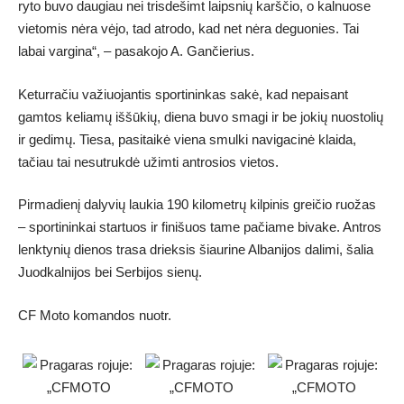
ryto buvo daugiau nei trisdešimt laipsnių karščio, o kalnuose
vietomis nėra vėjo, tad atrodo, kad net nėra deguonies. Tai
labai vargina“, – pasakojo A. Gančierius.
Keturračiu važiuojantis sportininkas sakė, kad nepaisant
gamtos keliamų iššūkių, diena buvo smagi ir be jokių nuostolių
ir gedimų. Tiesa, pasitaikė viena smulki navigacinė klaida,
tačiau tai nesutrukdė užimti antrosios vietos.
Pirmadienį dalyvių laukia 190 kilometrų kilpinis greičio ruožas
– sportininkai startuos ir finišuos tame pačiame bivake. Antros
lenktynių dienos trasa drieksis šiaurine Albanijos dalimi, šalia
Juodkalnijos bei Serbijos sienų.
CF Moto komandos nuotr.