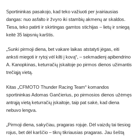
Sportininkas pasakojo, kad teko važiuoti per įvairiausias
dangas: nuo asfalto ir žvyro iki stambių akmenų ar skaldos.
Tiesa, teko patirti ir skirtingas gamtos stichijas – lietų ir sniegą
keitė 35 laipsnių karštis.
„Sunki pirmoji diena, bet vakare laikas atstatyti jėgas, eiti
anksti miegoti ir rytoj vėl kilti į kovą“, – sekmadienį apibendrino
A. Kanopkinas, keturračių įskaitoje po pirmos dienos užimantis
trečiąją vietą.
Kitas „CFMOTO Thunder Racing Team“ komandos
sportininkas Adomas Gančierius, po pirmosios dienos užėmęs
antrąją vietą keturračių įskaitoje, taip pat sakė, kad diena
nebuvo lengva.
„Pirmoji diena, sakyčiau, pragaras rojuje. Dėl vaizdų tai tiesiog
rojus, bet dėl karščio – tikrų tikriausias pragaras. Jau šeštą