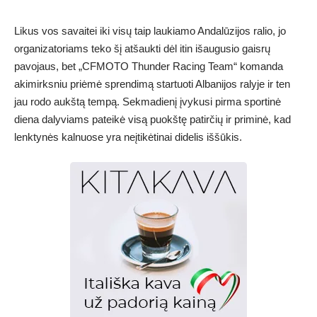
Likus vos savaitei iki visų taip laukiamo Andalūzijos ralio, jo
organizatoriams teko šį atšaukti dėl itin išaugusio gaisrų
pavojaus, bet „CFMOTO Thunder Racing Team“ komanda
akimirksniu priėmė sprendimą startuoti Albanijos ralyje ir ten
jau rodo aukštą tempą. Sekmadienį įvykusi pirma sportinė
diena dalyviams pateikė visą puokštę patirčių ir priminė, kad
lenktynės kalnuose yra neįtikėtinai didelis iššūkis.