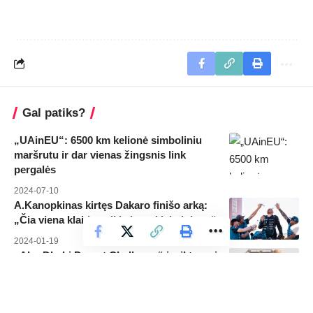
Gal patiks?
„UAinEU“: 6500 km kelionė simboliniu
maršrutu ir dar vienas žingsnis link
pergalės
2024-07-10
A.Kanopkinas kirtęs Dakaro finišo arką:
„Čia viena klaida gali kainuoti labai daug“
2024-01-19
„Abu Dhabi Desert Challenge“ įveiktas – į
komandos kolekciją keliauja auksas ir
sidabras
2025-02-27