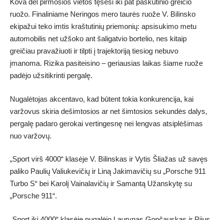
Kova dėl pirmosios vietos tęsėsi iki pat paskutinio greičio
ruožo. Finaliniame Neringos mero taurės ruože V. Bilinsko
ekipažui teko imtis kraštutinių priemonių: apsisukimo metu
automobilis net užšoko ant šaligatvio bortelio, nes kitaip
greičiau pravažiuoti ir tilpti į trajektoriją tiesiog nebuvo
įmanoma. Rizika pasiteisino – geriausias laikas šiame ruože
padėjo užsitikrinti pergalę.
Nugalėtojas akcentavo, kad būtent tokia konkurencija, kai
varžovus skiria dešimtosios ar net šimtosios sekundės dalys,
pergalę padaro gerokai vertingesnę nei lengvas atsiplėšimas
nuo varžovų.
„Sport virš 4000“ klasėje V. Bilinskas ir Vytis Šliažas už savęs
paliko Paulių Valiukevičių ir Liną Jakimavičių su „Porsche 911
Turbo S“ bei Karolį Vainalavičių ir Samantą Užanskytę su
„Porsche 911“.
„Sport iki 4000“ klasėje nugalėjo Laurynas Gončauskas ir Pijus