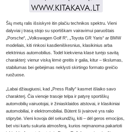
Šių metų ralis išsiskyrė itin plačiu technikos spektru. Vieni
dalyviai į trasą stojo su sportiškam vairavimui paruoštais
„Porsche“, „Volkswagen Golf R“, „Toyota GR Yaris“ ar BMW
modeliais, kiti rinkosi kasdieniškesnius, klasikinius arba
elektrinius automobilius. Todėl kiekviena klasė turėjo savitą
charakterį: vienur viską lėmė greitis ir galia, kitur – tikslumas,
stabilumas bei gebėjimas neklysti skirtingo formato greičio
ruožuose.
„Labai džiaugiuosi, kad „Press Rally“ kasmet išlaiko savo
charakterį. Čia vienoje trasoje telpa ir patyrę sportiškų
automobilių vairuotojai, ir žiniasklaidos atstovai, ir klasikiniai
automobiliai, ir elektromobiliai. Būtent ši įvairovė yra ralio
stiprybė. Vieni kovoja dėl sekundžių, kiti – dėl geros emocijos,
bet visi kartu sukuria atmosferą, kurios neįmanoma pakartoti