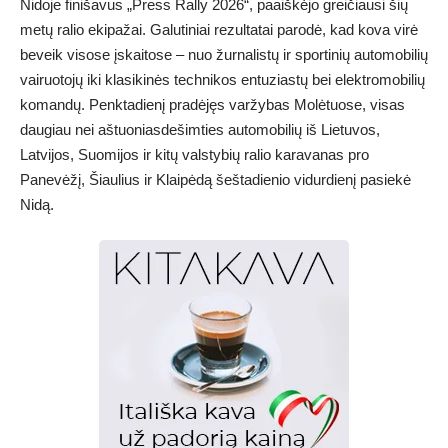
Nidoje finišavus „Press Rally 2026“, paaiškėjo greičiausi šių
metų ralio ekipažai. Galutiniai rezultatai parodė, kad kova virė
beveik visose įskaitose – nuo žurnalistų ir sportinių automobilių
vairuotojų iki klasikinės technikos entuziastų bei elektromobilių
komandų. Penktadienį pradėjęs varžybas Molėtuose, visas
daugiau nei aštuoniasdešimties automobilių iš Lietuvos,
Latvijos, Suomijos ir kitų valstybių ralio karavanas pro
Panevėžį, Šiaulius ir Klaipėdą šeštadienio vidurdienį pasiekė
Nidą.