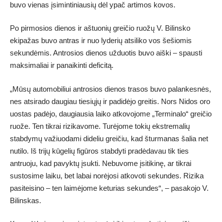
buvo vienas įsimintiniausių dėl ypač artimos kovos.
Po pirmosios dienos ir aštuonių greičio ruožų V. Bilinsko
ekipažas buvo antras ir nuo lyderių atsiliko vos šešiomis
sekundėmis. Antrosios dienos užduotis buvo aiški – spausti
maksimaliai ir panaikinti deficitą.
„Mūsų automobiliui antrosios dienos trasos buvo palankesnės,
nes atsirado daugiau tiesiųjų ir padidėjo greitis. Nors Nidos oro
uostas padėjo, daugiausia laiko atkovojome „Terminalo“ greičio
ruože. Ten tikrai rizikavome. Turėjome tokių ekstremalių
stabdymų važiuodami dideliu greičiu, kad šturmanas šalia net
nutilo. Iš trijų kūgelių figūros stabdyti pradėdavau tik ties
antruoju, kad pavyktų įsukti. Nebuvome įsitikinę, ar tikrai
sustosime laiku, bet labai norėjosi atkovoti sekundes. Rizika
pasiteisino – ten laimėjome keturias sekundes“, – pasakojo V.
Bilinskas.