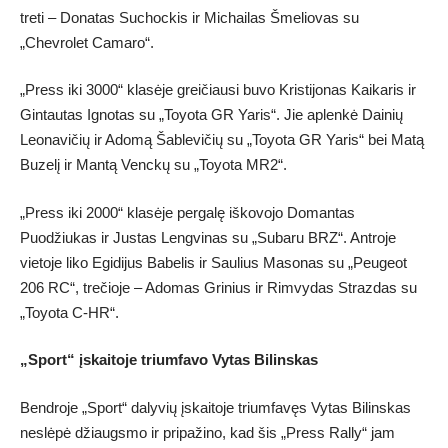
treti – Donatas Suchockis ir Michailas Šmeliovas su
„Chevrolet Camaro“.
„Press iki 3000“ klasėje greičiausi buvo Kristijonas Kaikaris ir
Gintautas Ignotas su „Toyota GR Yaris“. Jie aplenkė Dainių
Leonavičių ir Adomą Šablevičių su „Toyota GR Yaris“ bei Matą
Buzelį ir Mantą Venckų su „Toyota MR2“.
„Press iki 2000“ klasėje pergalę iškovojo Domantas
Puodžiukas ir Justas Lengvinas su „Subaru BRZ“. Antroje
vietoje liko Egidijus Babelis ir Saulius Masonas su „Peugeot
206 RC“, trečioje – Adomas Grinius ir Rimvydas Strazdas su
„Toyota C-HR“.
„Sport“ įskaitoje triumfavo Vytas Bilinskas
Bendroje „Sport“ dalyvių įskaitoje triumfavęs Vytas Bilinskas
neslėpė džiaugsmo ir pripažino, kad šis „Press Rally“ jam