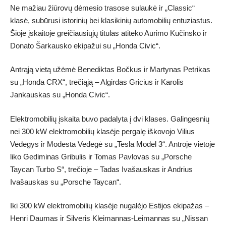
Ne mažiau žiūrovų dėmesio trasose sulaukė ir „Classic“
klasė, subūrusi istorinių bei klasikinių automobilių entuziastus.
Šioje įskaitoje greičiausiųjų titulas atiteko Aurimo Kučinsko ir
Donato Šarkausko ekipažui su „Honda Civic“.
Antrąją vietą užėmė Benediktas Bočkus ir Martynas Petrikas
su „Honda CRX“, trečiąją – Algirdas Gricius ir Karolis
Jankauskas su „Honda Civic“.
Elektromobilių įskaita buvo padalyta į dvi klases. Galingesnių
nei 300 kW elektromobilių klasėje pergalę iškovojo Vilius
Vedegys ir Modesta Vedegė su „Tesla Model 3“. Antroje vietoje
liko Gediminas Gribulis ir Tomas Pavlovas su „Porsche
Taycan Turbo S“, trečioje – Tadas Ivašauskas ir Andrius
Ivašauskas su „Porsche Taycan“.
Iki 300 kW elektromobilių klasėje nugalėjo Estijos ekipažas –
Henri Daumas ir Silveris Kleimannas-Leimannas su „Nissan