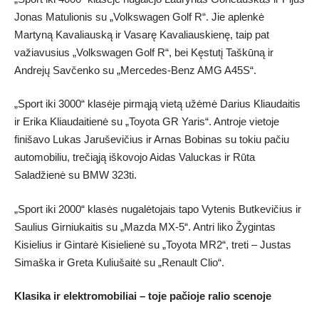
Jonas Matulionis su „Volkswagen Golf R“. Jie aplenkė
Martyną Kavaliauską ir Vasarę Kavaliauskienę, taip pat
važiavusius „Volkswagen Golf R“, bei Kęstutį Taškūną ir
Andrejų Savčenko su „Mercedes-Benz AMG A45S“.
„Sport iki 3000“ klasėje pirmąją vietą užėmė Darius Kliaudaitis
ir Erika Kliaudaitienė su „Toyota GR Yaris“. Antroje vietoje
finišavo Lukas Jaruševičius ir Arnas Bobinas su tokiu pačiu
automobiliu, trečiąją iškovojo Aidas Valuckas ir Rūta
Saladžienė su BMW 323ti.
„Sport iki 2000“ klasės nugalėtojais tapo Vytenis Butkevičius ir
Saulius Girniukaitis su „Mazda MX-5“. Antri liko Žygintas
Kisielius ir Gintarė Kisielienė su „Toyota MR2“, treti – Justas
Simaška ir Greta Kuliušaitė su „Renault Clio“.
Klasika ir elektromobiliai – toje pačioje ralio scenoje