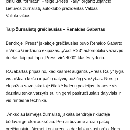
jokiu kitu formatu“, – teigė „Press Rally“ organizuojančio
Lietuvos žurnalistų autoklubo prezidentas Valdas
Valiukevičius.
Tarp žurnalistų greičiausias – Renaldas Gabartas
Bendroje „Press“ įskaitoje greičiausias buvo Renaldo Gabarto
ir Vinco Gerdžiūno ekipažas. „Audi RS3“ automobiliu važiavęs
duetas taip pat tapo „Press virš 4000“ klasės lyderiu.
R.Gabartas pripažino, kad kasmet augantis „Press Rally“ lygis
vis aiškiau keičia ir pačių dalyvių požiūrį į varžybas. Nors jo
ekipažas savo įskaitoje išlaikė lyderių pozicijas, trasose vis
dažniau tenka varžytis su itin gerai pasiruošusiais dalyviais ir
vis rimtesne technika.
„Anksčiau laimėjęs žurnalistų įskaitą bendroje rikiuotėje
būdavai gerokai aukščiau. Pernai buvome arčiau pačių
greičiausiųjų, šiemet konkurencija dar labiau sustiprėjo. Nors