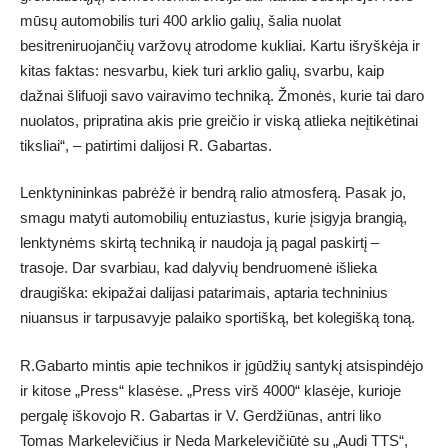
mūsų automobilis turi 400 arklio galių, šalia nuolat
besitreniruojančių varžovų atrodome kukliai. Kartu išryškėja ir
kitas faktas: nesvarbu, kiek turi arklio galių, svarbu, kaip
dažnai šlifuoji savo vairavimo techniką. Žmonės, kurie tai daro
nuolatos, pripratina akis prie greičio ir viską atlieka neįtikėtinai
tiksliai“, – patirtimi dalijosi R. Gabartas.
Lenktynininkas pabrėžė ir bendrą ralio atmosferą. Pasak jo,
smagu matyti automobilių entuziastus, kurie įsigyja brangią,
lenktynėms skirtą techniką ir naudoja ją pagal paskirtį –
trasoje. Dar svarbiau, kad dalyvių bendruomenė išlieka
draugiška: ekipažai dalijasi patarimais, aptaria techninius
niuansus ir tarpusavyje palaiko sportišką, bet kolegišką toną.
R.Gabarto mintis apie technikos ir įgūdžių santykį atsispindėjo
ir kitose „Press“ klasėse. „Press virš 4000“ klasėje, kurioje
pergalę iškovojo R. Gabartas ir V. Gerdžiūnas, antri liko
Tomas Markelevičius ir Neda Markelevičiūtė su „Audi TTS“,