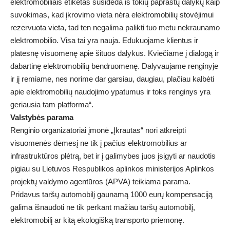
elektromobiliais etiketas susideda iš tokių paprastų dalykų kaip
suvokimas, kad įkrovimo vieta nėra elektromobilių stovėjimui
rezervuota vieta, tad ten negalima palikti tuo metu nekraunamo
elektromobilio. Visa tai yra nauja. Edukuojame klientus ir
platesnę visuomenę apie šituos dalykus. Kviečiame į dialogą ir
dabartinę elektromobilių bendruomenę. Dalyvaujame renginyje
ir jį remiame, nes norime dar garsiau, daugiau, plačiau kalbėti
apie elektromobilių naudojimo ypatumus ir toks renginys yra
geriausia tam platforma“.
Valstybės parama
Renginio organizatoriai įmonė „Įkrautas“ nori atkreipti
visuomenės dėmesį ne tik į pačius elektromobilius ar
infrastruktūros plėtrą, bet ir į galimybes juos įsigyti ar naudotis
pigiau su Lietuvos Respublikos aplinkos ministerijos Aplinkos
projektų valdymo agentūros (APVA) teikiama parama.
Pridavus taršų automobilį gaunamą 1000 eurų kompensaciją
galima išnaudoti ne tik perkant mažiau taršų automobilį,
elektromobilį ar kitą ekologišką transporto priemonę.