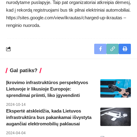
nurodytame puslapyje. Taip pat organizatoriai atkreipia dėmesį,
kad į rekordą registruojami bus tik pilnai elektriniai automobiliai.
https://sites.google.com/view/ikrautas/charged-up-ikrautas
–
renginio nuoroda.
Gal patiks?
Įkrovimo infrastruktūros perspektyvos
Lietuvoje ir likusioje Europoje:
sprendimai priimti, liko įgyvendinti
2024-10-14
Ekspertė atskleidžia, kada Lietuvos
infrastruktūra bus pakankamai išvystyta
augančiai elektromobilių paklausai
2024-04-04