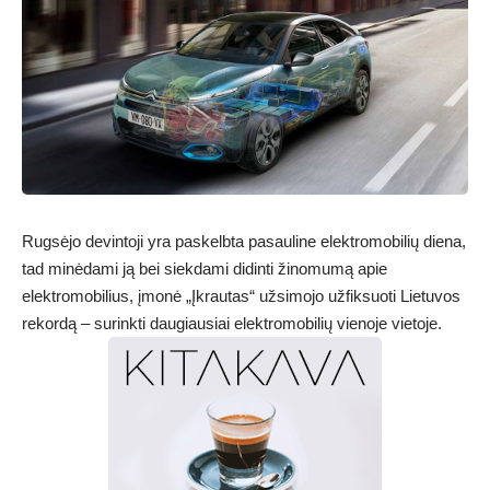
Rugsėjo devintoji yra paskelbta pasauline elektromobilių diena,
tad minėdami ją bei siekdami didinti žinomumą apie
elektromobilius, įmonė „Įkrautas“ užsimojo užfiksuoti Lietuvos
rekordą – surinkti daugiausiai elektromobilių vienoje vietoje.