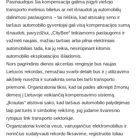
Pasinaudojus šia kompensacija galima įsigyti viešojo
transporto metinius bilietus ar net išnaudoti ją automobilių
dalinimosi paslaugoms – tai reiškia, kad atsisakę seno ir
taršaus automobilio gyventojai gali visą kompensacijos sumą
išnaudoti, pavyzdžiui, „CityBee“ teikiamoms paslaugoms ir
važinėti naujais, mažiau taršiais arba pilnai elektriniais
automobiliais tada, kai jų reikia, nesirūpinant kitomis
automobilio eksploatacijos išlaidomis.
Nors pagrindinis dienos akcentas renginyje bus naujas
Lietuvos rekordas, nemažiau svarbi detalė bus ir į utilizavimo
aikštelę nuvežta ir sunaikinta sena bei tarši transporto
priemonė. Organizatoriai tikisi, kad tai padės atkreipti žmonių
dėmesį į Lietuvoje veikiančią kompensavimo sistemą.
„Įkrautas“ atstovai sako, kad taršaus automobilio palydėjimas
taip pat turės ir simbolinę reikšmę, jog judame švaresnio
rytojaus link transporto sektoriuje.
Organizatoriai kviečia visus, vairuojančius elektromobilius ir
norinčius sudalyvauti rekordo fiksavime, registruotis toliau