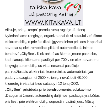
Vilniuje, prie „Litexpo“ parodų rūmų rugsėjo 11 dieną
įvyksiančiame renginyje, organizatoriai tikisi sulaukti virš šimto
elektromobilių, o prie šio tikslo įgyvendinimo prisidės ir sparčiai
savo parką elektromobiliais pildanti automobilių dalinimosi
bendrovė „CityBee“. Kiek anksčiau šiemet įmonė paskelbė,
kad planuoja klientams pasiūlyti per 700 vien elektra varomų
lengvųjų automobilių, su visai neseniai pasiūloje
pasirodžiusiais elektriniais komerciniais automobiliais jau
padaryta daugiau nei 2500 kelionių, nuvažiuoti 48.000
kilometrų ir visa tai leido sutaupyti 12 tonų CO2.
„CityBee“ prisideda prie bendruomenės edukavimo
„Daugumai žmonių automobilių dalijimosi paslauga yra būdas
prisiliesti prie elektromobilių, suprasti ir pažinti juos. Mūsų