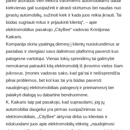
parke atsiradus vien elektra varomiems automobiliams dabar
kiekvienas gali susipažinti ir atrasti skirtumus bei naudas nuo
įprastų automobilių, sužinoti kiek ir kada juos reikia įkrauti. Tai
būdas sugriauti mitus ir prijaukinti klientą“, – apie
elektromobilius pasakojo „CityBee“ vadovas Kristijonas
Kaikaris.
Kompanija skiria ypatingą dėmesį į klientų nusiskundimus ar
pastabas ir stengiasi savo dalinimosi platformą paversti kuo
patogesne vartotojui. Vienas tokių sprendimų tai galimybė
nemokamai patraukti kitą elektromobilį iš įkrovimo vietos šiam
įsikrovus. Įmonės vadovas sako, kad gal tai ir neišsprendžia
pilnai problemos, bet kol kas tai yra būdas paversti
naudojimąsį elektromobiliais patogesnį ir prieinamesnį bei
palaikyti dialogą su dabartine bendruomene.
K. Kaikaris taip pat pasakojo, kad suprasdami, jog jų
automobiliai daugeliui yra pirmas susipažinimas su
elektromobiliais, „CityBee“ aktyviai dirba su klientais ir
edukuodami juos apie elektromobilių etiketą: „naudojimosi