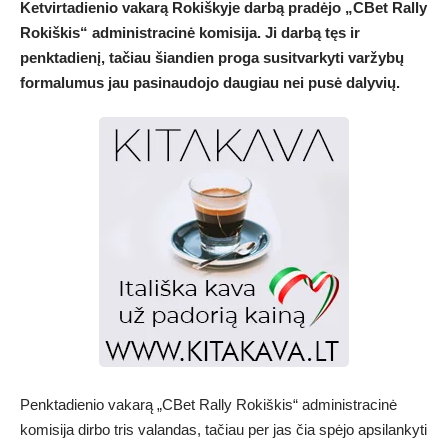
Ketvirtadienio vakarą Rokiškyje darbą pradėjo „CBet Rally
Rokiškis“ administracinė komisija. Ji darbą tęs ir
penktadienį, tačiau šiandien proga susitvarkyti varžybų
formalumus jau pasinaudojo daugiau nei pusė dalyvių.
Penktadienio vakarą „CBet Rally Rokiškis“ administracinė
komisija dirbo tris valandas, tačiau per jas čia spėjo apsilankyti