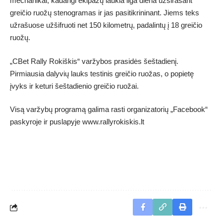
mechanikai, kadangi ekipažų laukia ilga diena užsirašant
greičio ruožų stenogramas ir jas pasitikrininant. Jiems teks
užrašuose užšifruoti net 150 kilometrų, padalintų į 18 greičio
ruožų.
„CBet Rally Rokiškis“ varžybos prasidės šeštadienį.
Pirmiausia dalyvių lauks testinis greičio ruožas, o popietę
įvyks ir keturi šeštadienio greičio ruožai.
Visą varžybų programą galima rasti organizatorių
„Facebook“
paskyroje
ir puslapyje
www.rallyrokiskis.lt