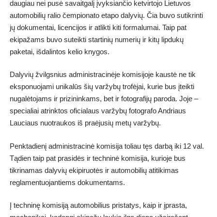
daugiau nei pusė savaitgalį įvyksiančio ketvirtojo Lietuvos
automobilių ralio čempionato etapo dalyvių. Čia buvo sutikrinti
jų dokumentai, licencijos ir atlikti kiti formalumai. Taip pat
ekipažams buvo suteikti startinių numerių ir kitų lipdukų
paketai, išdalintos kelio knygos.
Dalyvių žvilgsnius administracinėje komisijoje kaustė ne tik
eksponuojami unikalūs šių varžybų trofėjai, kurie bus įteikti
nugalėtojams ir prizininkams, bet ir fotografijų paroda. Joje –
specialiai atrinktos oficialaus varžybų fotografo Andriaus
Lauciaus nuotraukos iš praėjusių metų varžybų.
Penktadienį administracinė komisija toliau tęs darbą iki 12 val.
Tądien taip pat prasidės ir techninė komisija, kurioje bus
tikrinamas dalyvių ekipiruotės ir automobilių atitikimas
reglamentuojantiems dokumentams.
Į techninę komisiją automobilius pristatys, kaip ir įprasta,