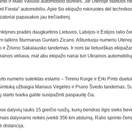
nto ir Mato Valiulio automobilio dureles. Jie Utenoje startuos n
rd Fiesta“ automobiliu. Apie šio ekipažo rokiruotes dėl technik
zatoriai papasakos jau trečiadienį.
nktynes pradės daugkartinis Lietuvos, Latvijos ir Estijos ralio 
m talkins šturmanas Guntars Zicans. Aštuntuoju numeriu Uteno
ir Žilvino Sakalausko tandemas. Ir nors tai lietuviškas ekipažas
rainos vėliava, mat abu ekipažo nariai turi Ukrainos automobilių
arto numeris suteiktas estams – Timmu Korge ir Erki Pints duetui
šimtuką užbaigia Mariaus Vėgėlės ir Prano Švedo tandemas. S
 starto tvarka galite susipažinti
paspaudę čia
.
se dalyvių lauks 15 greičio ruožų, kurių bendras ilgis sieks bev
mais dalyviams reikės įveikti 356 km atstumą. Ralio sprinto čem
 distancija.