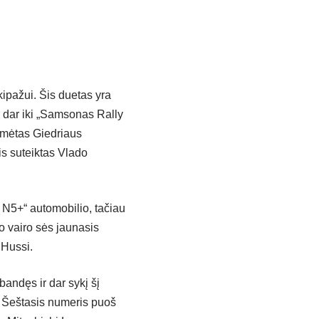
ipažui. Šis duetas yra
r dar iki „Samsonas Rally
ymėtas Giedriaus
is suteiktas Vlado
N5+“ automobilio, tačiau
do vairo sės jaunasis
 Hussi.
andęs ir dar sykį šį
. Šeštasis numeris puoš