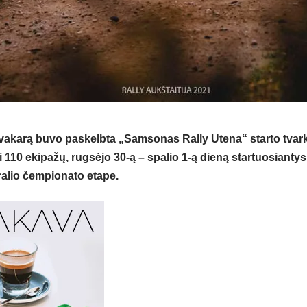
vakarą buvo paskelbta „Samsonas Rally Utena“ starto tvarka
i
110
ekipažų, rugsėjo
30-
ą – spalio
1
-ą dieną startuosianty
ralio čempionato etape.