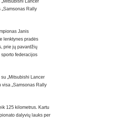
e „Mitsubishi Lancer
os „Samsonas Rally
čempionas Janis
je lenktynes pradės
, prie jų pavardžių
 sporto federacijos
 su „Mitsubishi Lancer
u visa „Samsonas Rally
eik 125 kilometrus. Kartu
pionato dalyvių lauks per