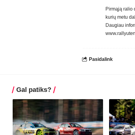
Pirmąją ralio 
kurių metu da
Daugiau infor
www.rallyuten
Pasidalink
Gal patiks?