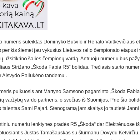
to numeris suteiktas Dominyko Butvilo ir Renato Vaitkevičiaus ek
s penkis šiemet jau vykusius Lietuvos ralio čempionato etapus i
ų užsitikrino šalies čempionų vardą. Antruoju numeriu bus paž
liaus Strižano „Škoda Fabia R5“ bolidas. Trečiasis starto numer
ir Aisvydo Paliukėno tandemui.
umeris puikuosis ant Martyno Samsono pagaminto „Škoda Fabia 
šių varžybų vardo partneris, o svečias iš Suomijos. Prie šio boli
o talentas Sami Pajari. Stenogramą jam skaitys jo tautietė Janni
rtiniu numeriu lenktynes pradės R5 „Škoda“ dar Elektrėnuose išb
lotuosiantis Justas Tamašauskas su šturmanu Dovydu Ketvirčiu