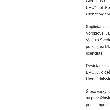
Giedriaus Fira
EVO“, bet „Fo
Utena“ organi
Septintasis le
Vorobjovs. Ja
Vytauto Švedo 
puikuojasi Uk
licencijas.
Devintasis st
EVO X“, o de
Utena“ dalyvių
Šiose varžybo
su pervažiavi
pus trumpesnė