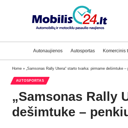
Autonaujienos
Autosportas
Komercinis 
Home
»
„Samsonas Rally Utena“ starto tvarka: pirmame dešimtuke – p
AUTOSPORTAS
„Samsonas Rally U
dešimtuke – penkių