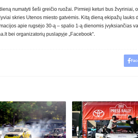
dieną numatyti šeši greičio ruožai. Pirmieji keturi bus žvyriniai, o 
lyviai skries Utenos miesto gatvėmis. Kitą dieną ekipažų lauks d
macijos apie rugsėjo 30-ą – spalio 1-ą dienomis įvyksiančias va
a.lt
bei organizatorių
puslapyje „Facebook“
.
Fac