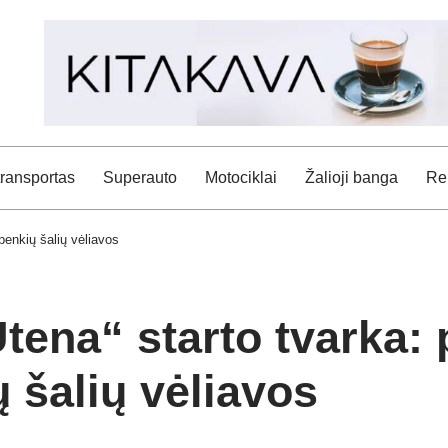
transportas
Superauto
Motociklai
Žalioji banga
Rei
enkių šalių vėliavos
tena“ starto tvarka:
 šalių vėliavos