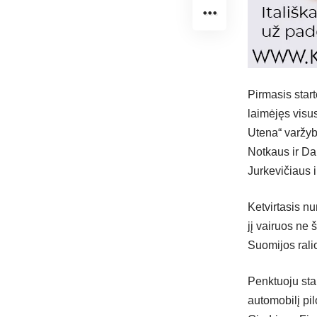
Pirmasis star
laimėjęs visu
Utena“ varžyb
Notkaus ir Da
Jurkevičiaus 
Ketvirtasis n
jį vairuos ne 
Suomijos rali
Penktuoju sta
automobilį pi