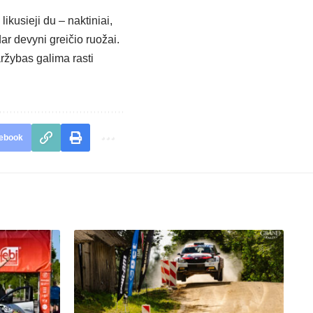
likusieji du – naktiniai,
ar devyni greičio ruožai.
ržybas galima rasti
ebook